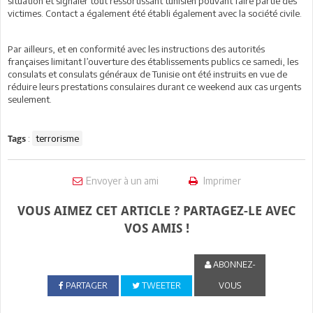
situation et signaler tout ressortissant tunisien pouvant faire partie des
victimes. Contact a également été établi également avec la société civile.
Par ailleurs, et en conformité avec les instructions des autorités
françaises limitant l’ouverture des établissements publics ce samedi, les
consulats et consulats généraux de Tunisie ont été instruits en vue de
réduire leurs prestations consulaires durant ce weekend aux cas urgents
seulement.
:
terrorisme
Tags
Envoyer à un ami
Imprimer
VOUS AIMEZ CET ARTICLE ? PARTAGEZ-LE AVEC
VOS AMIS !
ABONNEZ-
PARTAGER
TWEETER
VOUS