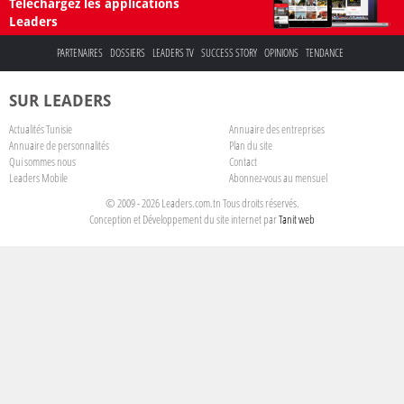
Téléchargez les applications
Leaders
PARTENAIRES
DOSSIERS
LEADERS TV
SUCCESS STORY
OPINIONS
TENDANCE
SUR LEADERS
Actualités Tunisie
Annuaire des entreprises
Annuaire de personnalités
Plan du site
Qui sommes nous
Contact
Leaders Mobile
Abonnez-vous au mensuel
© 2009 - 2026 Leaders.com.tn Tous droits réservés.
Conception et Développement du site internet par
Tanit web