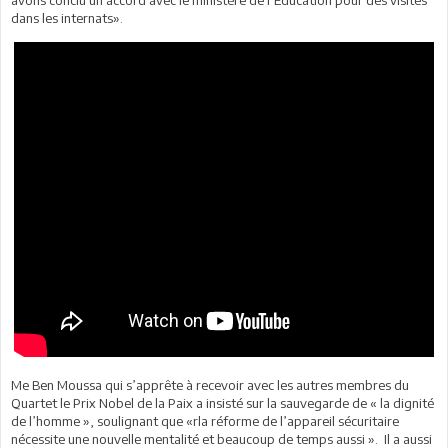
dans les internats».
Me Ben Moussa qui s’apprête à recevoir avec les autres membres du
Quartet le Prix Nobel de la Paix a insisté sur la sauvegarde de « la dignité
de l’homme », soulignant que «rla réforme de l’appareil sécuritaire
nécessite une nouvelle mentalité et beaucoup de temps aussi ». Il a aussi