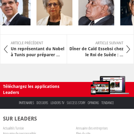
ARTICLE PRÉCÉDENT
ARTICLE SUIVANT
Un représentant du Nobel
Dîner de Caïd Essebsi chez
à Tunis pour préparer ...
le Roi de Suède : ...
Téléchargez les applications
Leaders
PARTENAIRES
DOSSIERS
LEADERS TV
SUCCESS STORY
OPINIONS
TENDANCE
SUR LEADERS
Actualités Tunisie
Annuaire des entreprises
Annuaire de personnalités
Plan du site