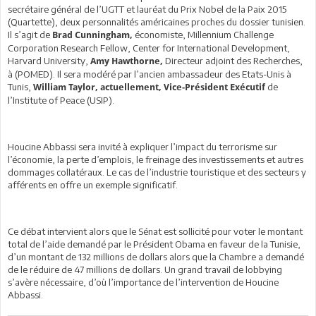
secrétaire général de l’UGTT et lauréat du Prix Nobel de la Paix 2015
(Quartette), deux personnalités américaines proches du dossier tunisien.
Il s’agit de
économiste, Millennium Challenge
Brad Cunningham,
Corporation Research Fellow, Center for International Development,
Harvard University,
Directeur adjoint des Recherches,
Amy Hawthorne,
à (POMED). Il sera modéré par l’ancien ambassadeur des Etats-Unis à
Tunis,
de
William Taylor, actuellement, Vice-Président Exécutif
l’Institute of Peace (USIP).
Houcine Abbassi sera invité à expliquer l’impact du terrorisme sur
l’économie, la perte d’emplois, le freinage des investissements et autres
dommages collatéraux. Le cas de l’industrie touristique et des secteurs y
afférents en offre un exemple significatif.
Ce débat intervient alors que le Sénat est sollicité pour voter le montant
total de l’aide demandé par le Président Obama en faveur de la Tunisie,
d’un montant de 132 millions de dollars alors que la Chambre a demandé
de le réduire de 47 millions de dollars. Un grand travail de lobbying
s’avère nécessaire, d’où l’importance de l’intervention de Houcine
Abbassi.