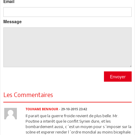
Email
Message
Envoyer
Les Commentaires
TOUHAMI BENNOUR
- 29-10-2015 23:42
Il parait que la guerre froide revient de plus belle. Mr.
Poutine a interêt que le conflit Syrien dure, et les
bombardement aussi, c´est un moyen pour s´imposer sur la
scène et esperer render l´ordre mondial au moins bicephale.