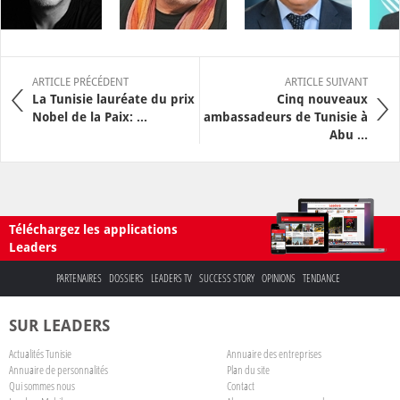
ARTICLE PRÉCÉDENT
ARTICLE SUIVANT
La Tunisie lauréate du prix
Cinq nouveaux
Nobel de la Paix: ...
ambassadeurs de Tunisie à
Abu ...
Téléchargez les applications
Leaders
PARTENAIRES
DOSSIERS
LEADERS TV
SUCCESS STORY
OPINIONS
TENDANCE
SUR LEADERS
Actualités Tunisie
Annuaire des entreprises
Annuaire de personnalités
Plan du site
Qui sommes nous
Contact