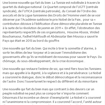
Une bonne nouvelle qui fait du bien. La Tunisie est nobélisée à travers le
quartet du dialogue national. Ce Quartet composé de l’UGTT (centrale
syndicale), de l’UTICA (centrale patronale), du Conseil de l’Ordre des
avocats et de la Ligue tunisienne des Droits de l’Homme vient de se voir
décerner par l’Académie suédoise le prix Nobel de la Paix, pour sa «
contribution décisive à l'édification d'une démocratie pluraliste en Tunisie
à la suite de la révolution de jasmin en 2011 ». En effet, l’obstination des
représentants respectifs de ces organisations, Houcine Abassi, Wided
Bouchamaoui, Fadhel Mahfoudh et Abdessatar Ben Moussa a sauvé le
Pays qui était en 2013 au bord du gouffre.
Une nouvelle qui fait du bien. Qui incite à tirer la sonnette d’alarme, à
sortir les élites de leur torpeur et à secouer l’immobilisme des
gouvernants afin qu’ils se mobilisent de nouveau pour sauver le Pays. Du
chômage, du sous-développement, de la crise économique…
Une nouvelle qui restaure l’estime de soi, qui rend fiers tous les Tunisiens
mais qui appelle à la dignité, à la vigilance et à la persévérance. Le Nobel
a couronné le dialogue, donc le débat démocratique et la reconnaissance
de l’autre. Donc l’ouvertureet le respect du différent et du minoritaire.
Une nouvelle qui fait du bien mais qui contraint à des devoirs car un
peuple nobélisé ne peut plus se comporter n’importe comment.
Désormais il lui incombe un devoir d’exemplarité. Le Nobel n’a couronné
ni l’unanimisme ni la compromission. Il a couronné l’accord, l’unité autour