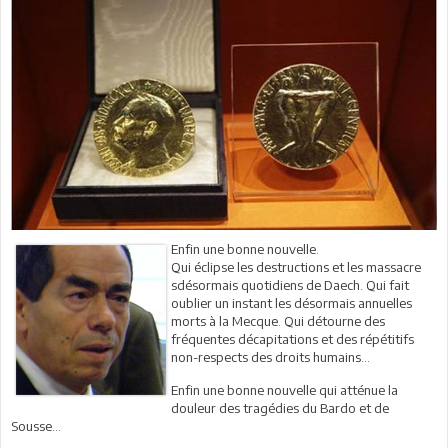
Enfin une bonne nouvelle.
Qui éclipse les destructions et les massacre
sdésormais quotidiens de Daech. Qui fait
oublier un instant les désormais annuelles
morts à la Mecque. Qui détourne des
fréquentes décapitations et des répétitifs
non-respects des droits humains…
Enfin une bonne nouvelle qui atténue la
douleur des tragédies du Bardo et de
Sousse…