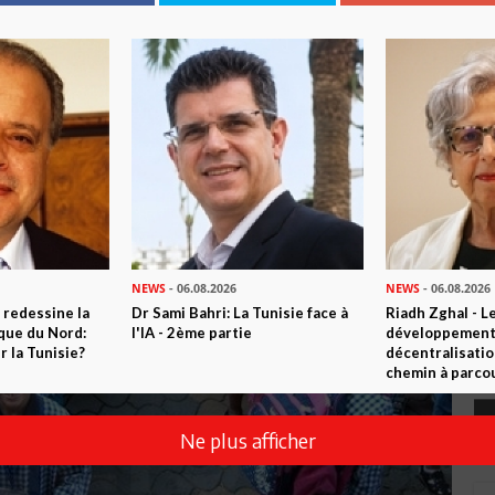
NEWS
- 06.08.2026
NEWS
- 06.08.2026
 redessine la
Dr Sami Bahri: La Tunisie face à
Riadh Zghal - L
ique du Nord:
l'IA - 2ème partie
développement:
 la Tunisie?
décentralisatio
chemin à parcou
Ne plus afficher