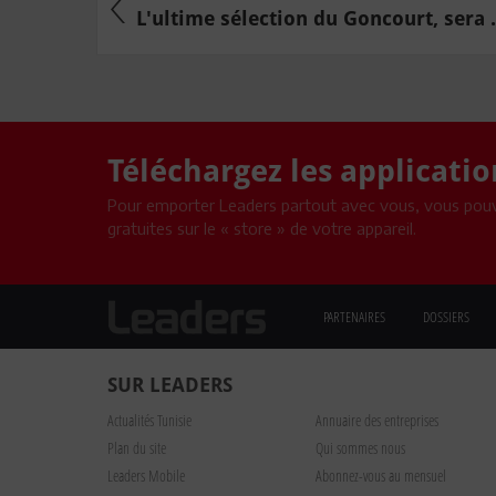
L'ultime sélection du Goncourt, sera .
Téléchargez les applicati
Pour emporter Leaders partout avec vous, vous pouv
gratuites sur le « store » de votre appareil.
PARTENAIRES
DOSSIERS
SUR LEADERS
Actualités Tunisie
Annuaire des entreprises
Plan du site
Qui sommes nous
Leaders Mobile
Abonnez-vous au mensuel