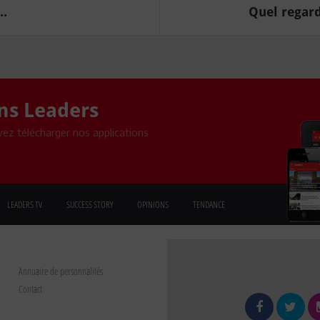
..
Quel regard 
ons Leaders
ez télécharger nos applications
LEADERS TV
SUCCESS STORY
OPINIONS
TENDANCE
Annuaire de personnalités
Contact