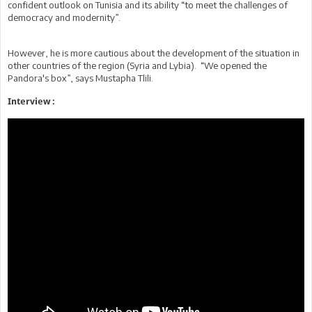
confident outlook on Tunisia and its ability “to meet the challenges of
democracy and modernity”.
However, he is more cautious about the development of the situation in
other countries of the region (Syria and Lybia). “We opened the
Pandora's box”, says Mustapha Tlili.
Interview :