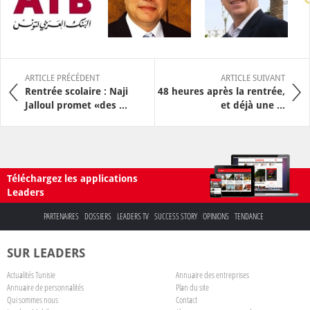
ARTICLE PRÉCÉDENT
ARTICLE SUIVANT
Rentrée scolaire : Naji
48 heures après la rentrée,
Jalloul promet «des ...
et déjà une ...
Téléchargez les applications
Leaders
PARTENAIRES
DOSSIERS
LEADERS TV
SUCCESS STORY
OPINIONS
TENDANCE
SUR LEADERS
Actualités Tunisie
Annuaire des entreprises
Annuaire de personnalités
Plan du site
Qui sommes nous
Contact