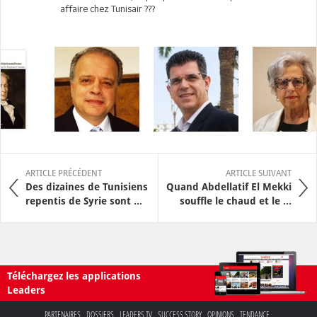
affaire chez Tunisair ???
ARTICLE PRÉCÉDENT
ARTICLE SUIVANT
Des dizaines de Tunisiens
Quand Abdellatif El Mekki
repentis de Syrie sont ...
souffle le chaud et le ...
Téléchargez les applications
Leaders
PARTENAIRES
DOSSIERS
LEADERS TV
SUCCESS STORY
OPINIONS
TENDANCE