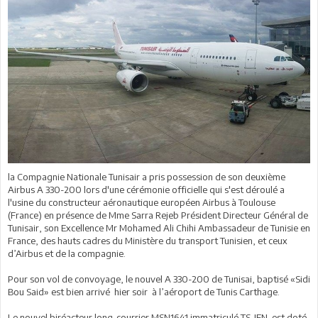
la Compagnie Nationale Tunisair a pris possession de son deuxième
Airbus A 330-200 lors d'une cérémonie officielle qui s'est déroulé a
l'usine du constructeur aéronautique européen Airbus à Toulouse
(France) en présence de Mme Sarra Rejeb Président Directeur Général de
Tunisair, son Excellence Mr Mohamed Ali Chihi Ambassadeur de Tunisie en
France, des hauts cadres du Ministère du transport Tunisien, et ceux
d’Airbus et de la compagnie.
Pour son vol de convoyage, le nouvel A 330-200 de Tunisai, baptisé «Sidi
Bou Said» est bien arrivé hier soir à l’aéroport de ‪Tunis Carthage.
Le nouvel biréacteur long-courrier ‎MSN1641 immatriculé ‪TS-IFN est doté