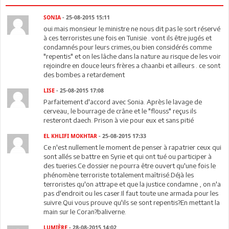
SONIA
- 25-08-2015 15:11
oui mais monsieur le ministre ne nous dit pas le sort réservé
à ces terroristes une fois en Tunisie . vont ils être jugés et
condamnés pour leurs crimes,ou bien considérés comme
"repentis" et on les lâche dans la nature au risque de les voir
rejoindre en douce leurs frères a chaanbi et ailleurs . ce sont
des bombes a retardement
LISE
- 25-08-2015 17:08
Parfaitement d'accord avec Sonia. Après le lavage de
cerveau, le bourrage de crâne et le "flouss" reçus ils
resteront daech. Prison à vie pour eux et sans pitié
EL KHLIFI MOKHTAR
- 25-08-2015 17:33
Ce n'est nullement le moment de penser à rapatrier ceux qui
sont allés se battre en Syrie et qui ont tué ou participer à
des tueries.Ce dossier ne pourra être ouvert qu'une fois le
phénomène terroriste totalement maîtrisé.Déjà les
terroristes qu'on attrape et que la justice condamne , on n'a
pas d'endroit ou les caser.Il faut toute une armada pour les
suivre.Qui vous prouve qu'ils se sont repentis?En mettant la
main sur le Coran?baliverne.
LUMIÈRE
- 28-08-2015 14:02