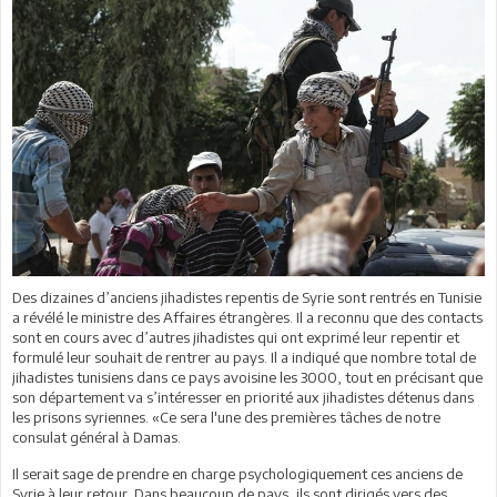
Des dizaines d’anciens jihadistes repentis de Syrie sont rentrés en Tunisie
a révélé le ministre des Affaires étrangères. Il a reconnu que des contacts
sont en cours avec d’autres jihadistes qui ont exprimé leur repentir et
formulé leur souhait de rentrer au pays. Il a indiqué que nombre total de
jihadistes tunisiens dans ce pays avoisine les 3000, tout en précisant que
son département va s’intéresser en priorité aux jihadistes détenus dans
les prisons syriennes. «Ce sera l'une des premières tâches de notre
consulat général à Damas.
Il serait sage de prendre en charge psychologiquement ces anciens de
Syrie à leur retour. Dans beaucoup de pays, ils sont dirigés vers des