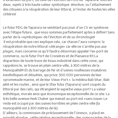
deux, sujets à très haute valeur symbolique émotive, vu l’attachement
des citoyens à la récupération de leur littoral, à l’instar de toutes les villes
côtières!
Le futur PDG de Taparura ne semblant pas jouir d’un CV en symbiose
avec l’étape future, que nous sommes parfaitement aptes à définir! Sans
parler de la «symbolique» de l’éviction et de sa chronologie!
Il est probable que ceci explique cela, car chacun l’aura compris: la
récupération de notre littoral «dérange» car elle ne s’arrête pas aux
plages, mais concerne ce qu’il faudra désormais appeler l’ex-port de
commerce, ou le futur Port de Croisières et de Plaisance !Et La
disparition de toute trace de tissus industriel dans cette zone, qui
rappelons le, se trouve en plein centre-ville, à 300 mètres de la
Municipalité!!! Et du barrage de fer et d’usines rouilleuses insalubres
inesthétiques et désuètes, qui prive 500 000 personnes de leur
«promenade marine, et de leur Vieux-Port »: la médina Bab bhar, Bab
jebli et les routes , ainsi que le Sfax futur (Taparura) sont coupés du
littoral par des rails, qui étranglent le superbe vieux port ! La valeur
esthétique, morale ainsi que économique exceptionnelle de ce site. La
très belle avenue Hedi Chaker qui menait au port est «sans issue» Le
reste est occupé par des usines horribles en plein centre ville (la
municipalité est à 300 mètres de là).
D’ailleurs, la commission de préclassement de l’Unesco, a placé en
priorité absolue , cette relation exceptionnelle, des composantes de la