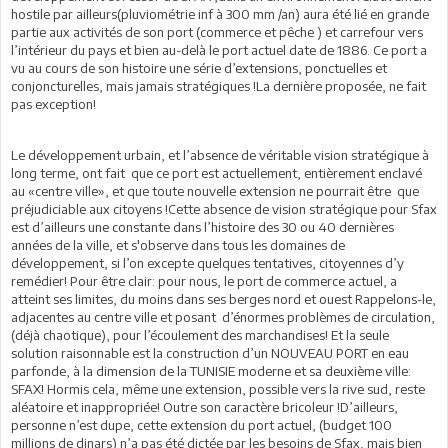
hostile par ailleurs(pluviométrie inf à 300 mm /an) aura été lié en grande
partie aux activités de son port (commerce et pêche ) et carrefour vers
l’intérieur du pays et bien au-delà le port actuel date de 1886. Ce port a
vu au cours de son histoire une série d’extensions, ponctuelles et
conjoncturelles, mais jamais stratégiques !La dernière proposée, ne fait
pas exception!
Le développement urbain, et l’absence de véritable vision stratégique à
long terme, ont fait que ce port est actuellement, entièrement enclavé
au «centre ville», et que toute nouvelle extension ne pourrait être que
préjudiciable aux citoyens !Cette absence de vision stratégique pour Sfax
est d’ailleurs une constante dans l’histoire des 30 ou 40 dernières
années de la ville, et s'observe dans tous les domaines de
développement, si l’on excepte quelques tentatives, citoyennes d’y
remédier! Pour être clair: pour nous, le port de commerce actuel, a
atteint ses limites, du moins dans ses berges nord et ouest Rappelons-le,
adjacentes au centre ville et posant d’énormes problèmes de circulation,
(déjà chaotique), pour l’écoulement des marchandises! Et la seule
solution raisonnable est la construction d’un NOUVEAU PORT en eau
parfonde, à la dimension de la TUNISIE moderne et sa deuxième ville:
SFAX! Hormis cela, même une extension, possible vers la rive sud, reste
aléatoire et inappropriée! Outre son caractère bricoleur !D’ailleurs,
personne n’est dupe, cette extension du port actuel, (budget 100
millions de dinars) n’a pas été dictée par les besoins de Sfax, mais bien