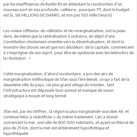
par les insuffisances de Radès !Et en attendant la construction d’un
nouveau port en eau profonde, «ailleurs»: pourquoi ???, dont le budget
est là, SIX MILLIONS DE DIANRS, et non pas 100 mille Dinars!)
Les «vieux réflexes» de «diktats» et de «marginalisation, ont la peau
dure, de même que la centralisation à outrance, en dépit d’une
Constitution résolument orientée vers la décentralisation, et dont la
moindre des choses serait que nos décideurs de la capitale, commencent
à s’imprégner de son esprit, pour être en symbiose avec les leitmotivs de
la révolution …!
Cette marginalisation, d’abord involontaire, a pris des airs de
marginalisation méthodique de Sfax sous l’ère Benali, ce qui a fait de la
deuxième ville du pays, «le plus grand village du monde», tant
l’infrastructure est dépassée tout-azimut et manque de vision
stratégique à moyen et long terme!
Sfax est, par les chiffres , la région la plus marginalisée sous Ben Ali, et
continue hélas à «bénéficier » du même traitement. Ceci a donné
concernant la mer, une ville de 600 000 Habitants, et ayant un littoral de
plus de 25 Km, dont la mer est entièrement hypothétique et
hypothéquée!