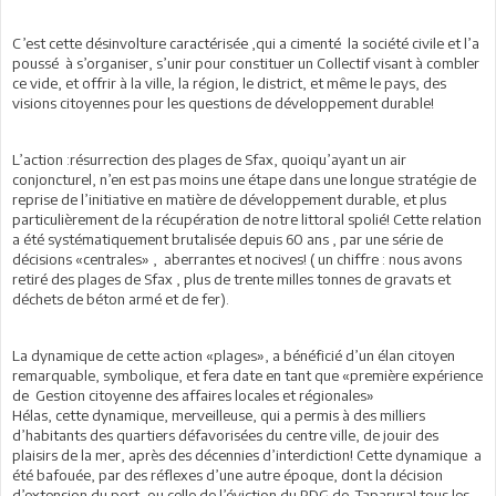
C’est cette désinvolture caractérisée ,qui a cimenté la société civile et l’a
poussé à s’organiser, s’unir pour constituer un Collectif visant à combler
ce vide, et offrir à la ville, la région, le district, et même le pays, des
visions citoyennes pour les questions de développement durable!
L’action :résurrection des plages de Sfax, quoiqu’ayant un air
conjoncturel, n’en est pas moins une étape dans une longue stratégie de
reprise de l’initiative en matière de développement durable, et plus
particulièrement de la récupération de notre littoral spolié! Cette relation
a été systématiquement brutalisée depuis 60 ans , par une série de
décisions «centrales» , aberrantes et nocives! ( un chiffre : nous avons
retiré des plages de Sfax , plus de trente milles tonnes de gravats et
déchets de béton armé et de fer).
La dynamique de cette action «plages», a bénéficié d’un élan citoyen
remarquable, symbolique, et fera date en tant que «première expérience
de Gestion citoyenne des affaires locales et régionales»
Hélas, cette dynamique, merveilleuse, qui a permis à des milliers
d’habitants des quartiers défavorisées du centre ville, de jouir des
plaisirs de la mer, après des décennies d’interdiction! Cette dynamique a
été bafouée, par des réflexes d’une autre époque, dont la décision
d’extension du port, ou celle de l’éviction du PDG de Taparura! tous les