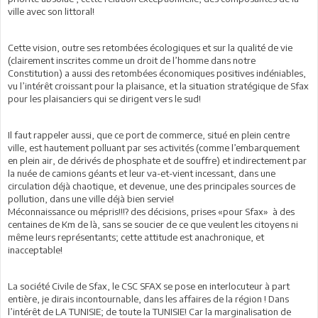
ville avec son littoral!
Cette vision, outre ses retombées écologiques et sur la qualité de vie
(clairement inscrites comme un droit de l’homme dans notre
Constitution) a aussi des retombées économiques positives indéniables,
vu l’intérêt croissant pour la plaisance, et la situation stratégique de Sfax
pour les plaisanciers qui se dirigent vers le sud!
Il faut rappeler aussi, que ce port de commerce, situé en plein centre
ville, est hautement polluant par ses activités (comme l’embarquement
en plein air, de dérivés de phosphate et de souffre) et indirectement par
la nuée de camions géants et leur va-et-vient incessant, dans une
circulation déjà chaotique, et devenue, une des principales sources de
pollution, dans une ville déjà bien servie!
Méconnaissance ou mépris!!!? des décisions, prises «pour Sfax» à des
centaines de Km de là, sans se soucier de ce que veulent les citoyens ni
même leurs représentants; cette attitude est anachronique, et
inacceptable!
La société Civile de Sfax, le CSC SFAX se pose en interlocuteur à part
entière, je dirais incontournable, dans les affaires de la région ! Dans
l’intérêt de LA TUNISIE; de toute la TUNISIE! Car la marginalisation de