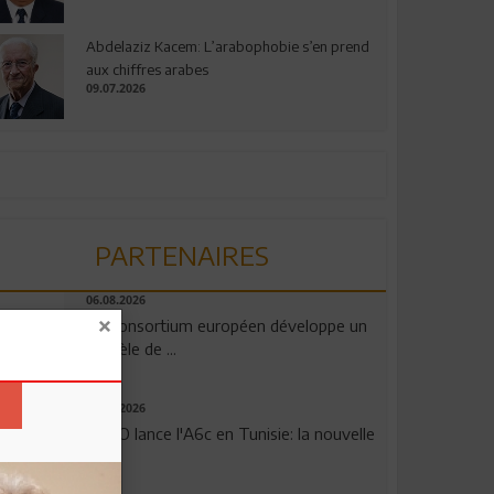
Abdelaziz Kacem: L’arabophobie s’en prend
aux chiffres arabes
09.07.2026
PARTENAIRES
06.08.2026
Un consortium européen développe un
modèle de ...
04.08.2026
OPPO lance l'A6c en Tunisie: la nouvelle
...