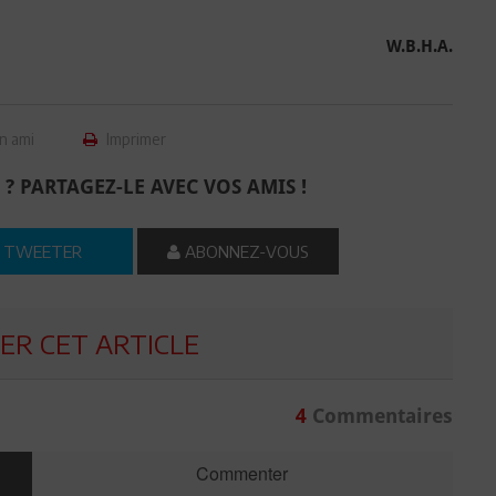
W.B.H.A.
n ami
Imprimer
 ? PARTAGEZ-LE AVEC VOS AMIS !
TWEETER
ABONNEZ-VOUS
R CET ARTICLE
4
Commentaires
Commenter