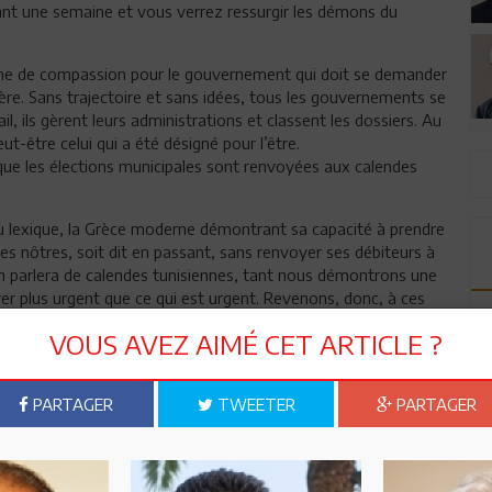
ant une semaine et vous verrez ressurgir les démons du
ine de compassion pour le gouvernement qui doit se demander
lère. Sans trajectoire et sans idées, tous les gouvernements se
l, ils gèrent leurs administrations et classent les dossiers. Au
t-être celui qui a été désigné pour l’être.
 que les élections municipales sont renvoyées aux calendes
 du lexique, la Grèce moderne démontrant sa capacité à prendre
s nôtres, soit dit en passant, sans renvoyer ses débiteurs à
 parlera de calendes tunisiennes, tant nous démontrons une
ver plus urgent que ce qui est urgent. Revenons, donc, à ces
nchallah, laisseront les municipalités entre les mains de
VOUS AVEZ AIMÉ CET ARTICLE ?
r le sacrifice, tout en oubliant de juger la compétence,
iciens.
PARTAGER
TWEETER
PARTAGER
t les élections, pleutres et versatiles après ! Avant ils sont
utions, après ils ne savent plus rien et font la même chose que
’immobilisme.
rrait tracer les contours de la ville tunisienne pour les trente