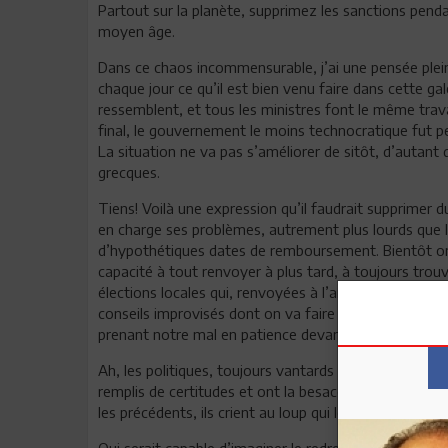
Partout sur la planète, supprimez les sanctions pend
moyen âge.
Dans ce chaos incommensurable, j’ai une pensée ple
chaque jour ce qu’il est bien venu faire dans cette ga
ressemblent, et tous les ministres font le même travai
final, le gouvernement le moins technocratique fut peu
La situation ne va pas s’améliorer de sitôt, d’autant
grecques.
Tiens! Voilà une expression qu’il faudrait supprimer
en charge ses problèmes, autrement plus lourds que le
d’hypothétiques dates de remboursement. Bientôt on
capacité à tout renvoyer à plus tard, à toujours trou
élections locales qui, renvoyées à l’année prochaine, I
conseils improvisés dont on va faire semblant de loue
prenant notre mal en patience devant les calculs polit
Ah, les politiques, toujours vantards et arrogants avan
remplis de certitudes et ont la besace remplie de sol
les précédents, ils crient au loup qui les contraint à l
Qui serait capable d’imaginer le redressement ? Qui pou