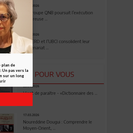
29.07.2026
Le Groupe QNB poursuit l’exécution
rigoureuse ...
24.07.2026
La BERD et l’UBCI consolident leur
partenariat ...
e plan de
 Un pas vers la
LU POUR VOUS
n sur un long
rir
23.04.2026
Vient de paraître - «Dictionnaire des ...
17.03.2026
Noureddine Dougui : Comprendre le
Moyen-Orient, ...