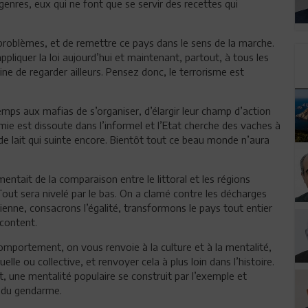
genres, eux qui ne font que se servir des recettes qui
s problèmes, et de remettre ce pays dans le sens de la marche.
appliquer la loi aujourd’hui et maintenant, partout, à tous les
e de regarder ailleurs. Pensez donc, le terrorisme est
mps aux mafias de s’organiser, d’élargir leur champ d’action
mie est dissoute dans l’informel et l’Etat cherche des vaches à
 de lait qui suinte encore. Bientôt tout ce beau monde n’aura
entait de la comparaison entre le littoral et les régions
Tout sera nivelé par le bas. On a clamé contre les décharges
tienne, consacrons l’égalité, transformons le pays tout entier
 content.
omportement, on vous renvoie à la culture et à la mentalité,
elle ou collective, et renvoyer cela à plus loin dans l’histoire.
it, une mentalité populaire se construit par l’exemple et
ur du gendarme.