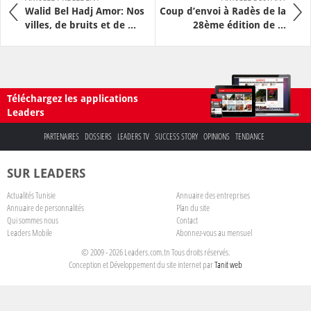
Walid Bel Hadj Amor: Nos
Coup d’envoi à Radès de la
villes, de bruits et de ...
28ème édition de ...
Téléchargez les applications
Leaders
PARTENAIRES
DOSSIERS
LEADERS TV
SUCCESS STORY
OPINIONS
TENDANCE
SUR LEADERS
Actualités Tunisie
Annuaire des entreprises
Annuaire de personnalités
Plan du site
Qui sommes nous
Contact
Leaders Mobile
Abonnez-vous au mensuel
© 2009 - 2026 Leaders.com.tn Tous droits réservés.
Conception et Développement du site internet par
Tanit web