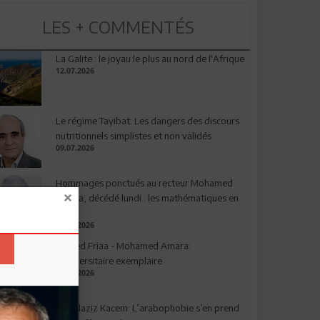
LES + COMMENTÉS
La Galite : le joyau le plus au nord de l'Afrique
12.07.2026
Le régime Tayibat: Les dangers des discours
nutritionnels simplistes et non validés
09.07.2026
Hommages ponctués au recteur Mohamed
Amara, décédé lundi : les mathématiques en
deuil
03.08.2026
Ahmed Friaa - Mohamed Amara:
l’Universitaire exemplaire
04.08.2026
Abdelaziz Kacem: L’arabophobie s’en prend