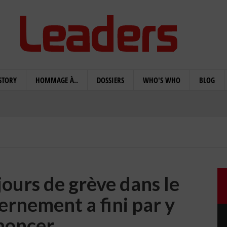
STORY
HOMMAGE À..
DOSSIERS
WHO'S WHO
BLOG
ours de grève dans le
ernement a fini par y
noncer