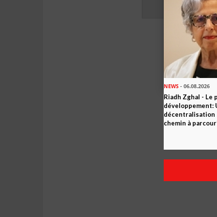
NEWS
- 06.08.2026
Riadh Zghal - Le 
développement: U
décentralisation 
chemin à parcour