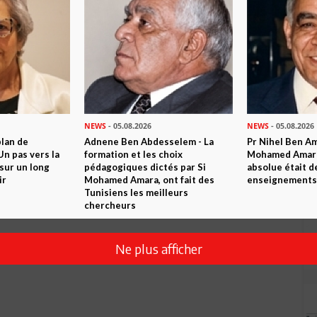
Envoyer
NEWS
- 05.08.2026
NEWS
- 05.08.2026
plan de
Adnene Ben Abdesselem - La
Pr Nihel Ben Am
n pas vers la
formation et les choix
Mohamed Amara:
sur un long
pédagogiques dictés par Si
absolue était d
ir
Mohamed Amara, ont fait des
enseignements 
Tunisiens les meilleurs
chercheurs
Ne plus afficher