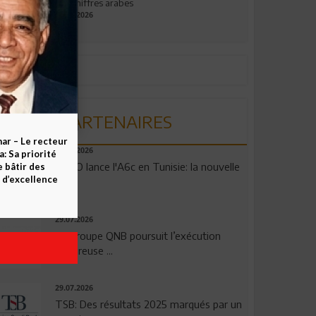
aux chiffres arabes
09.07.2026
PARTENAIRES
ar – Le recteur
04.08.2026
 Sa priorité
OPPO lance l'A6c en Tunisie: la nouvelle
e bâtir des
d’excellence
...
29.07.2026
Le Groupe QNB poursuit l’exécution
rigoureuse ...
29.07.2026
TSB: Des résultats 2025 marqués par un