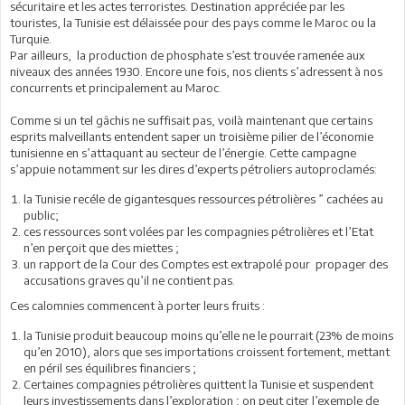
sécuritaire et les actes terroristes. Destination appréciée par les
touristes, la Tunisie est délaissée pour des pays comme le Maroc ou la
Turquie.
Par ailleurs, la production de phosphate s’est trouvée ramenée aux
niveaux des années 1930. Encore une fois, nos clients s’adressent à nos
concurrents et principalement au Maroc.
Comme si un tel gâchis ne suffisait pas, voilà maintenant que certains
esprits malveillants entendent saper un troisième pilier de l’économie
tunisienne en s’attaquant au secteur de l’énergie. Cette campagne
s’appuie notamment sur les dires d’experts pétroliers autoproclamés:
la Tunisie recéle de gigantesques ressources pétrolières ” cachées au
public;
ces ressources sont volées par les compagnies pétrolières et l’Etat
n’en perçoit que des miettes ;
un rapport de la Cour des Comptes est extrapolé pour propager des
accusations graves qu’il ne contient pas.
Ces calomnies commencent à porter leurs fruits :
la Tunisie produit beaucoup moins qu’elle ne le pourrait (23% de moins
qu’en 2010), alors que ses importations croissent fortement, mettant
en péril ses équilibres financiers ;
Certaines compagnies pétrolières quittent la Tunisie et suspendent
leurs investissements dans l’exploration ; on peut citer l’exemple de