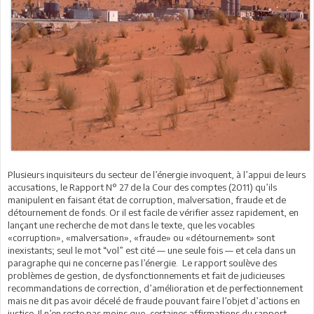
Plusieurs inquisiteurs du secteur de l’énergie invoquent, à l’appui de leurs
accusations, le Rapport N° 27 de la Cour des comptes (2011) qu’ils
manipulent en faisant état de corruption, malversation, fraude et de
détournement de fonds. Or il est facile de vérifier assez rapidement, en
lançant une recherche de mot dans le texte, que les vocables
«corruption», «malversation», «fraude» ou «détournement» sont
inexistants; seul le mot “vol” est cité — une seule fois — et cela dans un
paragraphe qui ne concerne pas l’énergie. Le rapport soulève des
problèmes de gestion, de dysfonctionnements et fait de judicieuses
recommandations de correction, d’amélioration et de perfectionnement
mais ne dit pas avoir décelé de fraude pouvant faire l’objet d’actions en
justice. Il n’en reste pas moins que, certaines affirmations du rapport