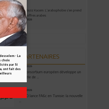
Abdelaziz Kacem: L’arabophobie s’en prend
aux chiffres arabes
09.07.2026
PARTENAIRES
esselem - La
s choix
ctés par Si
06.08.2026
 ont fait des
Un consortium européen développe un
eilleurs
modèle de ...
04.08.2026
OPPO lance l'A6c en Tunisie: la nouvelle
...