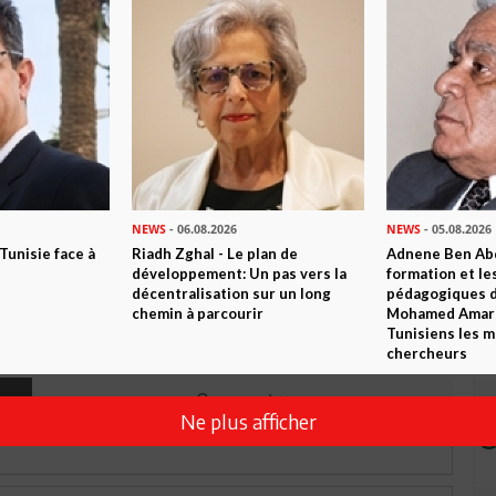
n ami
Imprimer
 ? PARTAGEZ-LE AVEC VOS AMIS !
TWEETER
ABONNEZ-VOUS
NEWS
- 06.08.2026
NEWS
- 05.08.2026
 Tunisie face à
Riadh Zghal - Le plan de
Adnene Ben Abd
R CET ARTICLE
développement: Un pas vers la
formation et le
décentralisation sur un long
pédagogiques di
chemin à parcourir
Mohamed Amara,
Tunisiens les m
0
Commentaires
chercheurs
Commenter
Ne plus afficher