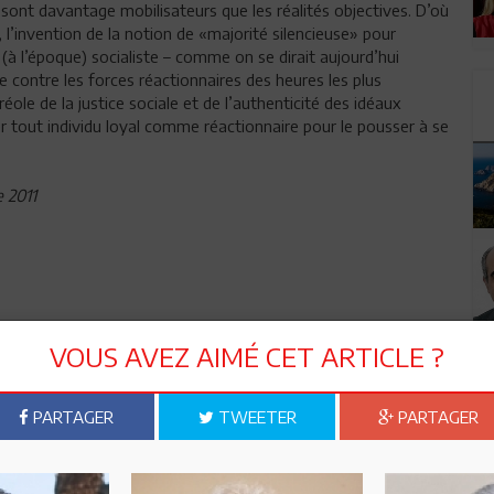
 sont davantage mobilisateurs que les réalités objectives. D’où
, l’invention de la notion de «majorité silencieuse» pour
(à l’époque) socialiste – comme on se dirait aujourd’hui
contre les forces réactionnaires des heures les plus
réole de la justice sociale et de l’authenticité des idéaux
r tout individu loyal comme réactionnaire pour le pousser à se
 2011
VOUS AVEZ AIMÉ CET ARTICLE ?
PARTAGER
TWEETER
PARTAGER