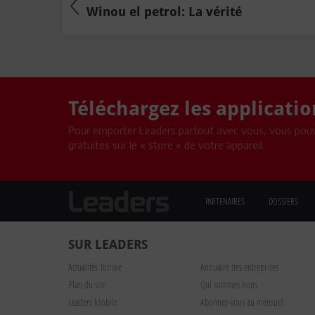
Winou el petrol: La vérité
Téléchargez les applicati
Pour emporter Leaders partout avec vous, vous pouv
gratuites sur le « store » de votre appareil.
PARTENAIRES
DOSSIERS
SUR LEADERS
Actualités Tunisie
Annuaire des entreprises
Plan du site
Qui sommes nous
Leaders Mobile
Abonnez-vous au mensuel