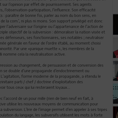
t sur l’opinion par effet de pourrissement. Ses agents
, l’observation-participation, l’influence. Son efficacité
s : paraître de bonne foi, parler au nom du bon sens, en
e de la com.’, ni plus ni moins. Son support privilégié est donc
r l’adversaire sur l’origine ou l’appartenance de l’action de
ple objectif de la subversion : démoraliser la nation visée et
ses défenseurs, ses fonctionnaires, ses notables ; neutraliser
ée générale en faveur de l’ordre établi, au moment choisi
 minorité. Par une «panique muette », les membres de la
elli nomme cela la neutralisation active.
ression au changement, de persuasion et de conversion des
ion se double d’une propagande d’endoctrinement ou
e. L’agitation, forme moderne de la propagande, a étendu le
initaire parti / chef / doctrine d’exploitation des
ir tous ceux qui lui resteraient loyaux…
c l’accord de un pour mille (rien de bien neuf en fait, à
active utilise les nouveaux moyens de communication pour
 la subversion. L’ère de l’image permet d’en appeler à ses tripes
ipulation du langage, les subversifs utilisent les mots à forte