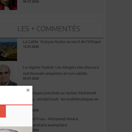
08.07.2026
LES + COMMENTÉS
La Galite : le joyau le plus au nord de l'Afrique
12.07.2026
Le régime Tayibat: Les dangers des discours
nutritionnels simplistes et non validés
09.07.2026
Hommages ponctués au recteur Mohamed
Amara, décédé lundi : les mathématiques en
deuil
03.08.2026
Ahmed Friaa - Mohamed Amara:
l’Universitaire exemplaire
04.08.2026