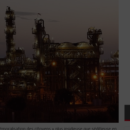
moralisation des citoyens » plus insidieuse que séditieuse en