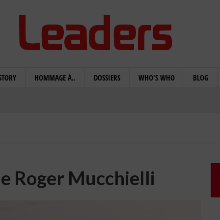
STORY
HOMMAGE À..
DOSSIERS
WHO'S WHO
BLOG
de Roger Mucchielli