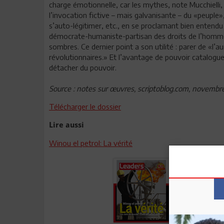
charge émotionnelle, car les mythes, note Mucchielli,
l’invocation fictive – mais galvanisante – du «peuple»
s’auto-légitimer, etc., en se proclamant bien entendu 
démocrate-humaniste-partisan des droits de l’homme 
sombres. Ce dernier point a son utilité : parer de «l’au
révolutionnaires.» Et l’avantage de pouvoir catalogue
détacher du pouvoir.
Source : notes sur œuvres, scriptoblog.com, novembre
Télécharger le dossier
Lire aussi
Winou el petrol: La vérité