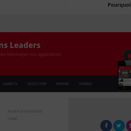
Pourquoi 
ons Leaders
ez télécharger nos applications
LEADERS TV
SUCCESS STORY
OPINIONS
TENDANCE
Annuaire de personnalités
Contact