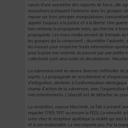
raison d’une asymétrie des rapports de force, elle agi
noyauteurs pratiquent l’entrisme dans les groupes-clés
repose sur trois principes manipulatoires concomitant
appeler toujours à la justice et à la liberté. Une guerr
bien entendu la propagande noire, qui cherche à trompe
propagande. Les mass media servent de tremplin au tri
les groupes qui la composent ; discréditer l’autorité, 
les masses pour empêcher toute intervention spontan
pour la prise non violente du pouvoir par une petite
collectivité sont ainsi isolés et désolidarisés : Mucchi
La subversion met en œuvre diverses méthodes de p
esprits. La propagande de recrutement et d’express
d’intégration, destinée à l’uniformisation idéologiqu
champ d’action de la subversion, avec l’organisation tr
mécontentements. L’objectif est de détacher du pouvo
La révolution, expose Mucchielli, se fait à présent ave
regarder 1789, 1917 ou encore la FED). La minorité 
créer chez le récepteur apathique la réalité qui sied à
et à son irrationalité. Le réel importe peu. Par la man