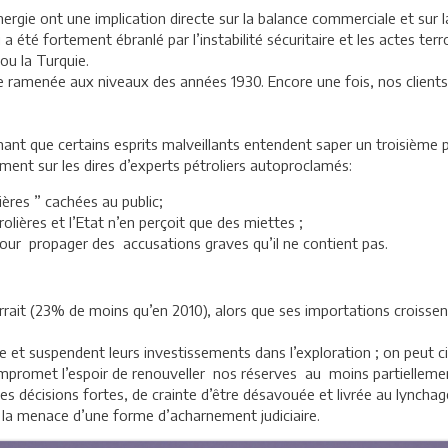
rgie ont une implication directe sur la balance commerciale et sur l
été fortement ébranlé par l’instabilité sécuritaire et les actes terro
ou la Turquie.
ée ramenée aux niveaux des années 1930. Encore une fois, nos client
nant que certains esprits malveillants entendent saper un troisième p
ent sur les dires d’experts pétroliers autoproclamés:
ières ” cachées au public;
lières et l’Etat n’en perçoit que des miettes ;
our propager des accusations graves qu’il ne contient pas.
rrait (23% de moins qu’en 2010), alors que ses importations croissen
 et suspendent leurs investissements dans l’exploration ; on peut citer
 compromet l’espoir de renouveller nos réserves au moins partielleme
des décisions fortes, de crainte d’être désavouée et livrée au lynch
r la menace d’une forme d’acharnement judiciaire.