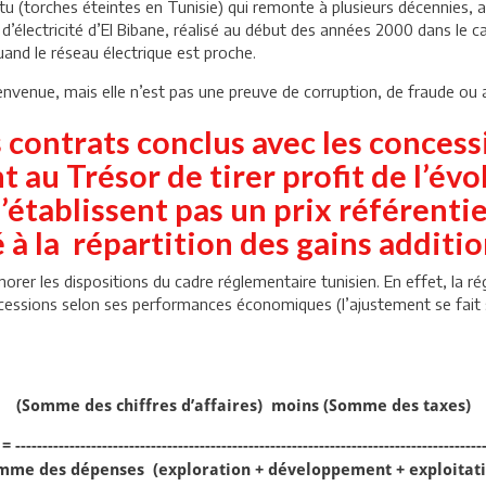
u (torches éteintes en Tunisie) qui remonte à plusieurs décennies, a é
d’électricité d’El Bibane, réalisé au début des années 2000 dans le 
uand le réseau électrique est proche.
venue, mais elle n’est pas une preuve de corruption, de fraude ou a
es contrats conclus avec les conce
au Trésor de tirer profit de l’év
’établissent pas un prix référentie
 la répartition des gains additio
er les dispositions du cadre réglementaire tunisien. En effet, la rég
ncessions selon ses performances économiques (l’ajustement se fait su
(Somme des chiffres d’affaires) moins (Somme des taxes)
= --------------------------------------------------------------------------------------
mme des dépenses (exploration + développement + exploitati