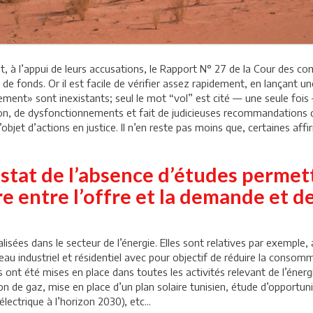
nt, à l’appui de leurs accusations, le Rapport N° 27 de la Cour des co
e fonds. Or il est facile de vérifier assez rapidement, en lançant u
ment» sont inexistants; seul le mot “vol” est cité — une seule fois
ion, de dysfonctionnements et fait de judicieuses recommandations 
’objet d’actions en justice. Il n’en reste pas moins que, certaines a
onstat de l’absence d’études permet
e entre l’offre et la demande et de
alisées dans le secteur de l’énergie. Elles sont relatives par exemp
au industriel et résidentiel avec pour objectif de réduire la cons
es ont été mises en place dans toutes les activités relevant de l’éne
e gaz, mise en place d’un plan solaire tunisien, étude d’opportunité
ectrique à l’horizon 2030), etc...