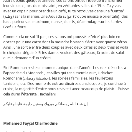
Alors depuis quelques années, ces salons ont eu l'idée de transformer
leurs locaux, lors du mois saint, en véritables salles de fêtes. Tu y vas
avec un copain pour prendre un café, tu te retrouves dans une "Outtia"
(
وطية
) sans la mariée. Une Aouada
عوادة
(troupe musicale orientale), des
haut-parleurs au maximum, danse, chants, déambulage sur les tables.
Bref! La foire.
Comme cela ne suffit pas, ces salons ont poussé le "vice" plus loin en
optant pour une carte dont la moindre boisson s'écrit avec quatre zéros.
Ainsi, une sortie entre deux couples avec deux cafés et deux thés et voilà
le chéquier dégainé. Si les dames veulent des gâteaux, là point de salut
que la demande d'un crédit!
Sidi Romdhan reste un moment unique dans l'année. Les rues désertes à
l'approche du Moghreb, les villes qui renaissent la nuit, Hchichet
Romdhane (
رمضان
حشيشة
), les soirées familiales, les feuilletons
tunisiens, etc. Des moments extraordinaires dans lesquels, je continue à
croire, la majorité d'entre nous revivent avec beaucoup de plaisir... Puisse
cela durer l'éternité... Inchallah!
إن
شاء
الله
رمضانكم
مبروك
وسنين
دايمة
علينا
وعليكم
Mohamed Fayçal Charfeddine