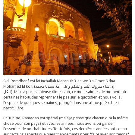
Sidi Romdhan" est là! Inchallah Mabrouk 3lina we 3la Omet Sidna
Mohamed El koll. (
محمد
سيدنا
أمة
وعلى
وعليكم
علينا
مبروك
شاء
إن
الكل
). Mise à part sa pieuse dimension, ce mois saint est le moment où
certaines habitudes reprennent le pas sur le quotidien et nous voilà,
l'espace de quelques semaines, plongé dans une atmosphère bien
particulière.
En Tunisie, Ramadan est spécial (mais je pense que chacun dira la même
chose pour son pays) et avec les années, nous avons pu garder
l'essentiel de nos habitudes. Toutefois, ces dernières années ont connu
sur certains aspects quelques changements pour "faire avec son temps"