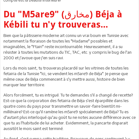
Du "M5are9" (
مخارق
) Béja à
Kébili tu n'y trouveras...
Bien que la pâtisserie moderne ait connu un vrai boum en Tunisie avec
notamment la floraison de toutes les "Madame" possibles et
imaginables, le "Ftairi" reste incontournable. Heureusement, il a su
résister à toutes les mutations du TIC, TAC, etc. y compris le bug de l'an
2000 et j'avoue que j'en suis ravi.
Lors du mois saint, tu trouveras placardé sur les vitrines de toutes les
fetairia de la Tunisie "Ici, se vendent les m5are9 de Béja". Je pense que
même ceux de Béja commencent à s'y mettre aussi, histoire de bien
marquer leur territoire.
Alors forcément, tu es intrigué. Tu te demandes s'il a changé de recette?
Est-ce que la corporation des fetairia de Béja s'est éparpillée dans les
quatre coins du pays pour transmettre un savoir-faire bientôt mi-
millénaire? Est-ce qu'il ramène les m5are9 spécialement de Béja? Tu es
d'autant plus interloqué qu'au goût tu ne notes aucune différence avec ce
que tu as l'habitude de lui acheter. Evidemment, la pancarte disparait
aussitôt le mois saint est terminé.
Au fond, c'est sympa cette tradition. Beaucoup de gens continuent à y