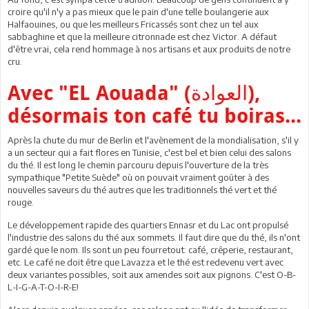
croire qu'il n'y a pas mieux que le pain d'une telle boulangerie aux
Halfaouines, ou que les meilleurs Fricassés sont chez un tel aux
sabbaghine et que la meilleure citronnade est chez Victor. A défaut
d'être vrai, cela rend hommage à nos artisans et aux produits de notre
cru.
Avec "EL Aouada" (
العوادة
),
désormais ton café tu boiras...
Après la chute du mur de Berlin et l'avènement de la mondialisation, s'il y
a un secteur qui a fait flores en Tunisie, c'est bel et bien celui des salons
du thé. Il est long le chemin parcouru depuis l'ouverture de la très
sympathique "Petite Suède" où on pouvait vraiment goûter à des
nouvelles saveurs du thé autres que les traditionnels thé vert et thé
rouge.
Le développement rapide des quartiers Ennasr et du Lac ont propulsé
l'industrie des salons du thé aux sommets. Il faut dire que du thé, ils n'ont
gardé que le nom. Ils sont un peu fourretout: café, crêperie, restaurant,
etc. Le café ne doit être que Lavazza et le thé est redevenu vert avec
deux variantes possibles, soit aux amendes soit aux pignons. C'est O-B-
L-I-G-A-T-O-I-R-E!