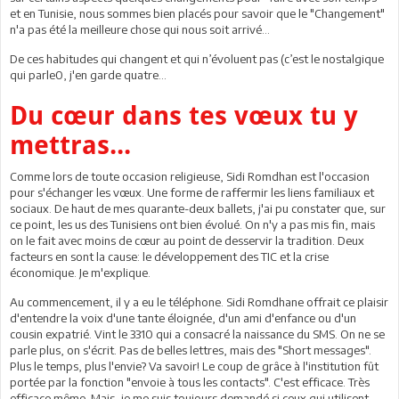
et en Tunisie, nous sommes bien placés pour savoir que le "Changement"
n'a pas été la meilleure chose qui nous soit arrivé...
De ces habitudes qui changent et qui n’évoluent pas (c’est le nostalgique
qui parle0, j'en garde quatre...
Du cœur dans tes vœux tu y
mettras...
Comme lors de toute occasion religieuse, Sidi Romdhan est l'occasion
pour s'échanger les vœux. Une forme de raffermir les liens familiaux et
sociaux. De haut de mes quarante-deux ballets, j'ai pu constater que, sur
ce point, les us des Tunisiens ont bien évolué. On n'y a pas mis fin, mais
on le fait avec moins de cœur au point de desservir la tradition. Deux
facteurs en sont la cause: le développement des TIC et la crise
économique. Je m'explique.
Au commencement, il y a eu le téléphone. Sidi Romdhane offrait ce plaisir
d'entendre la voix d'une tante éloignée, d'un ami d'enfance ou d'un
cousin expatrié. Vint le 3310 qui a consacré la naissance du SMS. On ne se
parle plus, on s'écrit. Pas de belles lettres, mais des "Short messages".
Plus le temps, plus l'envie? Va savoir! Le coup de grâce à l'institution fût
portée par la fonction "envoie à tous les contacts". C'est efficace. Très
efficace même. Mais, je me suis toujours demandé si ceux qui utilisent