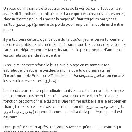
Un vœu qui n'a jamais été aussi proche de la vérité, car effectivement,
avec sidi Romdhan et contrairement à ce que certains puissent espérer,
chacun d'entre nous (du moins la majorité) finit toujours par yhezz
sa7tou (
صحتو
يهز
) (prendre du poids pour les plus francophiles d'entre
nous).
Il y a toujours cette croyance que du fait qu'on jeûne, on va forcément
perdre du poids. Je suis même prêt à parier que beaucoup de personnes
caressent déjà l'espoir de faire disparaitre le petit poignet d'amour ou
les ourlets qui pendent de ventre.
Ainsi, si tu comptes faire le buzz sur la plage en misant sur ton
esthétique, c'est peine perdue, à moins que tu daignes sacrifier
l'incontournable Brika ou le Tajine Malsou9a (
ملسوقة
طاجين
) ou encore
les succulentes m5are9 (
مخارق
).
Les fondateurs du temple culinaire tunisiens avaient un principe simple
qui combinait cuisine et beauté, à savoir que cette dernière est une
fonction proportionnelle du gras. Une femme est belle si elle est bien en
chair (d'ailleurs, ce n'est pas pour rien qu'on dit
نوري،
ما
وجهي
في
زال
ما
نعري
ما
زندي
وفي
) et pour l'homme, plus il a de la pastèque, plus il est
heureux.
Donc profitez-en et après tout vous savez ce qu'on dit: la beauté qui
compte est la beauté intérieure!