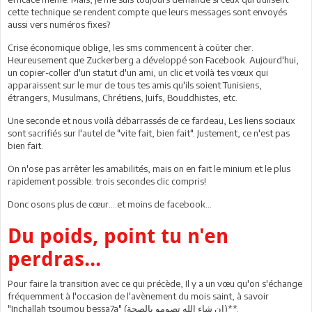
cette technique se rendent compte que leurs messages sont envoyés
aussi vers numéros fixes?
Crise économique oblige, les sms commencent à coûter cher.
Heureusement que Zuckerberg a développé son Facebook. Aujourd'hui,
un copier-coller d'un statut d'un ami, un clic et voilà tes vœux qui
apparaissent sur le mur de tous tes amis qu'ils soient Tunisiens,
étrangers, Musulmans, Chrétiens, Juifs, Bouddhistes, etc.
Une seconde et nous voilà débarrassés de ce fardeau, Les liens sociaux
sont sacrifiés sur l'autel de "vite fait, bien fait". Justement, ce n'est pas
bien fait.
On n'ose pas arrêter les amabilités, mais on en fait le minium et le plus
rapidement possible: trois secondes clic compris!
Donc osons plus de cœur….et moins de facebook…
Du poids, point tu n'en
perdras...
Pour faire la transition avec ce qui précède, Il y a un vœu qu'on s'échange
fréquemment à l'occasion de l'avènement du mois saint, à savoir
"Inchallah tsoumou bessa7a" (
بالصحة
تصومو
الله
شاء
إن
)**.