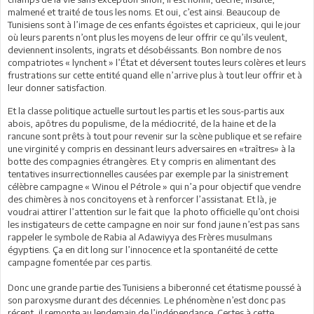
malmené et traité de tous les noms. Et oui, c’est ainsi. Beaucoup de
Tunisiens sont à l’image de ces enfants égoïstes et capricieux, qui le jour
où leurs parents n’ont plus les moyens de leur offrir ce qu’ils veulent,
deviennent insolents, ingrats et désobéissants. Bon nombre de nos
compatriotes « lynchent » l’État et déversent toutes leurs colères et leurs
frustrations sur cette entité quand elle n’arrive plus à tout leur offrir et à
leur donner satisfaction.
Et la classe politique actuelle surtout les partis et les sous-partis aux
abois, apôtres du populisme, de la médiocrité, de la haine et de la
rancune sont prêts à tout pour revenir sur la scène publique et se refaire
une virginité y compris en dessinant leurs adversaires en «traîtres» à la
botte des compagnies étrangères. Et y compris en alimentant des
tentatives insurrectionnelles causées par exemple par la sinistrement
célèbre campagne « Winou el Pétrole » qui n’a pour objectif que vendre
des chimères à nos concitoyens et à renforcer l’assistanat. Et là, je
voudrai attirer l’attention sur le fait que la photo officielle qu’ont choisi
les instigateurs de cette campagne en noir sur fond jaune n’est pas sans
rappeler le symbole de Rabia al Adawiyya des Frères musulmans
égyptiens. Ça en dit long sur l’innocence et la spontanéité de cette
campagne fomentée par ces partis.
Donc une grande partie des Tunisiens a biberonné cet étatisme poussé à
son paroxysme durant des décennies. Le phénomène n’est donc pas
récent, il remonte au lendemain de l’indépendance. Certes à cette