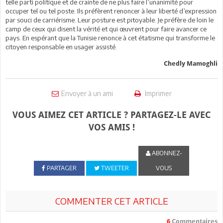
telle parti politique et de crainte de ne plus faire l’unanimité pour
occuper tel ou tel poste. Ils préfèrent renoncer à leur liberté d’expression
par souci de carriérisme. Leur posture est pitoyable. Je préfère de loin le
camp de ceux qui disent la vérité et qui œuvrent pour faire avancer ce
pays. En espérant que la Tunisie renonce à cet étatisme qui transforme le
citoyen responsable en usager assisté.
Chedly Mamoghli
Envoyer à un ami
Imprimer
VOUS AIMEZ CET ARTICLE ? PARTAGEZ-LE AVEC
VOS AMIS !
ABONNEZ-
PARTAGER
TWEETER
VOUS
COMMENTER CET ARTICLE
6
Commentaires