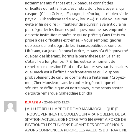
notamment aux fiances et aux banques connaît des
difficultés ou fait faillite, c’est l’Etat, donc les citoyens, qui
casque : (Cf. La Grèce, L’Espagne, Le Portugal…et bien sûr le
pays du « libéralisme radieux », les USA). 6. Cela vous aurait
évité enfin de dire : «Il faut leur dire qu’ils n’avaient qu’à ne
pas dégrader les finances publiques pour ne pas emprunter
de cette institution monétaire qui ne prête qu’aux États en
proie à des difficultés extrêmes. » Vous semblez ignorer
que ceux qui ont dégradé les finances publiques sont les
Libéraux, car jusqu’à nouvel ordre, le pays n’a été gouverné
que par des libéraux, hormis la parenthèse Ben Salah et
c’était il y a longtemps ! 7. Enfin, est-ce le moment de
remettre en question l’Etat et d’attaquer ses partisans alors
que Daech est à l’affût à nos frontières et qu’il dispose
probablement de cellules dormantes à l’intérieur ? Croyez-
moi, Cher Monsieur, sans le contexte géopolitique et
sécuritaire difficile que vit notre pays, je me serais abstenu
de toute remarque. Slaheddine Dchicha
DIMASSI A
- 25-06-2015 13:24
J AI LU ET RELU L ARTICLE DE MR MAMMOGHLI QUE JE
TROUVE PERTINENT IL SOULEVE UN VRAI POBLEME DE LA
SITATION ACTUELLE DE NOTRE PAYS EN EFFET A FORCE DE
BIBERONER LES TUNISENS DURANT DES DECENIES NOUS
AVONS COMMENCE A PERDRE LES VALEURS DU TRAVIL NE