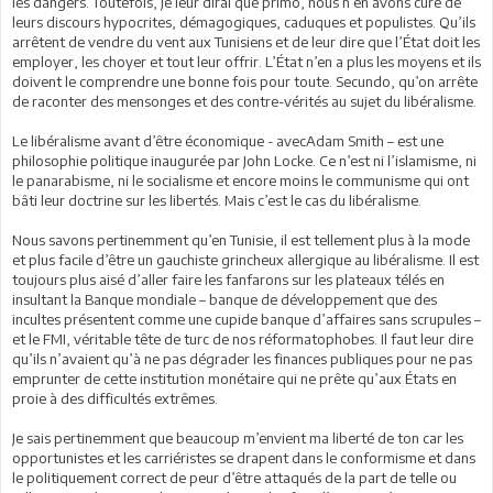
les dangers. Toutefois, je leur dirai que primo, nous n’en avons cure de
leurs discours hypocrites, démagogiques, caduques et populistes. Qu’ils
arrêtent de vendre du vent aux Tunisiens et de leur dire que l’État doit les
employer, les choyer et tout leur offrir. L’État n’en a plus les moyens et ils
doivent le comprendre une bonne fois pour toute. Secundo, qu’on arrête
de raconter des mensonges et des contre-vérités au sujet du libéralisme.
Le libéralisme avant d’être économique - avecAdam Smith – est une
philosophie politique inaugurée par John Locke. Ce n’est ni l’islamisme, ni
le panarabisme, ni le socialisme et encore moins le communisme qui ont
bâti leur doctrine sur les libertés. Mais c’est le cas du libéralisme.
Nous savons pertinemment qu’en Tunisie, il est tellement plus à la mode
et plus facile d’être un gauchiste grincheux allergique au libéralisme. Il est
toujours plus aisé d’aller faire les fanfarons sur les plateaux télés en
insultant la Banque mondiale – banque de développement que des
incultes présentent comme une cupide banque d’affaires sans scrupules –
et le FMI, véritable tête de turc de nos réformatophobes. Il faut leur dire
qu’ils n’avaient qu’à ne pas dégrader les finances publiques pour ne pas
emprunter de cette institution monétaire qui ne prête qu’aux États en
proie à des difficultés extrêmes.
Je sais pertinemment que beaucoup m’envient ma liberté de ton car les
opportunistes et les carriéristes se drapent dans le conformisme et dans
le politiquement correct de peur d’être attaqués de la part de telle ou