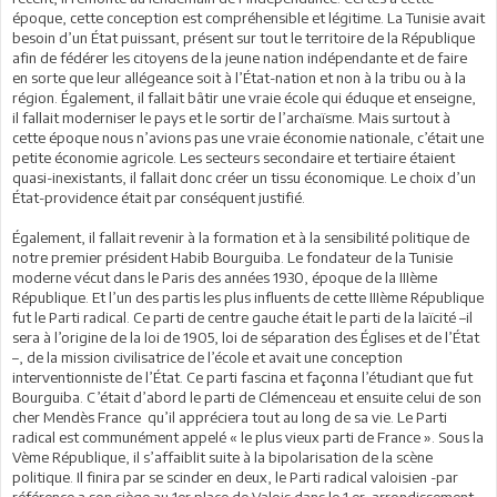
époque, cette conception est compréhensible et légitime. La Tunisie avait
besoin d’un État puissant, présent sur tout le territoire de la République
afin de fédérer les citoyens de la jeune nation indépendante et de faire
en sorte que leur allégeance soit à l’État-nation et non à la tribu ou à la
région. Également, il fallait bâtir une vraie école qui éduque et enseigne,
il fallait moderniser le pays et le sortir de l’archaïsme. Mais surtout à
cette époque nous n’avions pas une vraie économie nationale, c’était une
petite économie agricole. Les secteurs secondaire et tertiaire étaient
quasi-inexistants, il fallait donc créer un tissu économique. Le choix d’un
État-providence était par conséquent justifié.
Également, il fallait revenir à la formation et à la sensibilité politique de
notre premier président Habib Bourguiba. Le fondateur de la Tunisie
moderne vécut dans le Paris des années 1930, époque de la IIIème
République. Et l’un des partis les plus influents de cette IIIème République
fut le Parti radical. Ce parti de centre gauche était le parti de la laïcité –il
sera à l’origine de la loi de 1905, loi de séparation des Églises et de l’État
–, de la mission civilisatrice de l’école et avait une conception
interventionniste de l’État. Ce parti fascina et façonna l’étudiant que fut
Bourguiba. C’était d’abord le parti de Clémenceau et ensuite celui de son
cher Mendès France qu’il appréciera tout au long de sa vie. Le Parti
radical est communément appelé « le plus vieux parti de France ». Sous la
Vème République, il s’affaiblit suite à la bipolarisation de la scène
politique. Il finira par se scinder en deux, le Parti radical valoisien -par
référence a son siège au 1er place de Valois dans le 1 er arrondissement