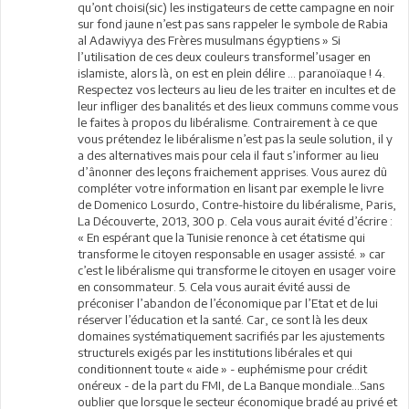
qu’ont choisi(sic) les instigateurs de cette campagne en noir
sur fond jaune n’est pas sans rappeler le symbole de Rabia
al Adawiyya des Frères musulmans égyptiens » Si
l’utilisation de ces deux couleurs transformel’usager en
islamiste, alors là, on est en plein délire … paranoïaque ! 4.
Respectez vos lecteurs au lieu de les traiter en incultes et de
leur infliger des banalités et des lieux communs comme vous
le faites à propos du libéralisme. Contrairement à ce que
vous prétendez le libéralisme n’est pas la seule solution, il y
a des alternatives mais pour cela il faut s’informer au lieu
d’ânonner des leçons fraichement apprises. Vous aurez dû
compléter votre information en lisant par exemple le livre
de Domenico Losurdo, Contre-histoire du libéralisme, Paris,
La Découverte, 2013, 300 p. Cela vous aurait évité d’écrire :
« En espérant que la Tunisie renonce à cet étatisme qui
transforme le citoyen responsable en usager assisté. » car
c’est le libéralisme qui transforme le citoyen en usager voire
en consommateur. 5. Cela vous aurait évité aussi de
préconiser l’abandon de l’économique par l’Etat et de lui
réserver l’éducation et la santé. Car, ce sont là les deux
domaines systématiquement sacrifiés par les ajustements
structurels exigés par les institutions libérales et qui
conditionnent toute « aide » - euphémisme pour crédit
onéreux - de la part du FMI, de La Banque mondiale…Sans
oublier que lorsque le secteur économique bradé au privé et