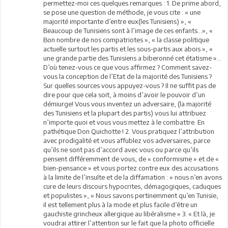
permettez-moi ces quelques remarques : 1. De prime abord,
se pose une question de méthode, je vous cite : « une
majorité importante d’entre eux(les Tunisiens) », «
Beaucoup de Tunisiens sont à l’image de ces enfants…», «
Bon nombre de nos compatriotes », « la classe politique
actuelle surtout les partis et les sous-partis aux abois », «
une grande partie des Tunisiens a biberonné cet étatisme »…
D’où tenez-vous ce que vous affirmez ? Comment savez-
vous la conception de l’Etat de la majorité des Tunisiens ?
Sur quelles sources vous appuyez-vous ? Il ne suffit pas de
dire pour que cela soit, à moins d’avoir le pouvoir d’un
démiurge! Vous vous inventez un adversaire, (la majorité
des Tunisiens et la plupart des partis) vous lui attribuez
n’importe quoi et vous vous mettez à le combattre. En
pathétique Don Quichotte ! 2. Vous pratiquez l’attribution
avec prodigalité et vous affublez vos adversaires, parce
qu’ils ne sont pas d’accord avec vous ou parce qu’ils
pensent différemment de vous, de « conformisme » et de «
bien-pensance » et vous portez contre eux des accusations
à la limite de l’insulte et de la diffamation : « nous n’en avons
cure de leurs discours hypocrites, démagogiques, caduques
et populistes », « Nous savons pertinemment qu’en Tunisie,
il est tellement plus à la mode et plus facile d’être un
gauchiste grincheux allergique au libéralisme » 3. « Et là, je
voudrai attirer l’attention sur le fait que la photo officielle