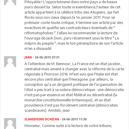
Pitoyable ! L'opportunisme dans notre pays a de beaux
jours devant lui. Selon toute vrasemblance,l'auteur de cet
article appartient à la célèbre tribu des Atugiens, qui fait
florès sous nos cieux depuis la 14 janvier 2011. Pour se
prémunir conte toute critique, il termine son article par des
invectives et qualifie ses contradicteurs éventuels de "
réfomatophobes ". J'allais lui recommander la lecture de
l'ouvrage de Jack Dion, paru récemment sous le titre " Le
mépris du peuple ", mais le ton péremptoire de son l'article
m'en a dissuadé.
JEAN
- 24-06-2015 07:31
A l'attention de M. Bennour, La France est un état jacobin,
centralisé mais amené à changer avec la réforme de la carte
régionale à l'horizon 2016. M'est avis que l'Italie est état
encore plus centralisé que l'Hexagone. par ailleurs, la
conception qu'a un dirigeant politique de l'organisation de
l’état a peu trait à sa nature démocratique : une démocratie
n'est pas par essence un état fédéral ou décentralisé (la
monarchie constitutionnelle britannique), et un état
providence n'est pas forcément centralisé (démocraties
scandinaves). Amitiés, Jean
SLAHEDDINE DCHICHA
- 24-06-2015 11:38
Monsieur, Comme suite à la lecture de votre tribune,