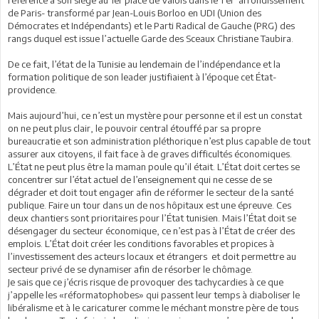
de Paris- transformé par Jean-Louis Borloo en UDI (Union des
Démocrates et Indépendants) et le Parti Radical de Gauche (PRG) des
rangs duquel est issue l’actuelle Garde des Sceaux Christiane Taubira.
De ce fait, l’état de la Tunisie au lendemain de l’indépendance et la
formation politique de son leader justifiaient à l’époque cet État-
providence.
Mais aujourd’hui, ce n’est un mystère pour personne et il est un constat
on ne peut plus clair, le pouvoir central étouffé par sa propre
bureaucratie et son administration pléthorique n’est plus capable de tout
assurer aux citoyens, il fait face à de graves difficultés économiques.
L’État ne peut plus être la maman poule qu’il était. L’État doit certes se
concentrer sur l’état actuel de l’enseignement qui ne cesse de se
dégrader et doit tout engager afin de réformer le secteur de la santé
publique. Faire un tour dans un de nos hôpitaux est une épreuve. Ces
deux chantiers sont prioritaires pour l’État tunisien. Mais l’État doit se
désengager du secteur économique, ce n’est pas à l’État de créer des
emplois. L’État doit créer les conditions favorables et propices à
l’investissement des acteurs locaux et étrangers et doit permettre au
secteur privé de se dynamiser afin de résorber le chômage.
Je sais que ce j’écris risque de provoquer des tachycardies à ce que
j’appelle les «réformatophobes» qui passent leur temps à diaboliser le
libéralisme et à le caricaturer comme le méchant monstre père de tous