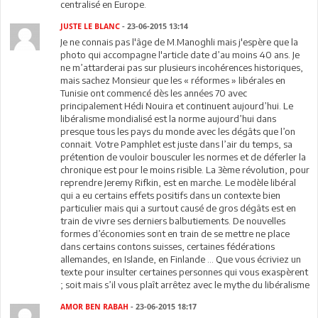
centralisé en Europe.
JUSTE LE BLANC
- 23-06-2015 13:14
Je ne connais pas l'âge de M.Manoghli mais j'espère que la
photo qui accompagne l'article date d’au moins 40 ans. Je
ne m’attarderai pas sur plusieurs incohérences historiques,
mais sachez Monsieur que les « réformes » libérales en
Tunisie ont commencé dès les années 70 avec
principalement Hédi Nouira et continuent aujourd’hui. Le
libéralisme mondialisé est la norme aujourd’hui dans
presque tous les pays du monde avec les dégâts que l’on
connait. Votre Pamphlet est juste dans l’air du temps, sa
prétention de vouloir bousculer les normes et de déferler la
chronique est pour le moins risible. La 3ème révolution, pour
reprendre Jeremy Rifkin, est en marche. Le modèle libéral
qui a eu certains effets positifs dans un contexte bien
particulier mais qui a surtout causé de gros dégâts est en
train de vivre ses derniers balbutiements. De nouvelles
formes d’économies sont en train de se mettre ne place
dans certains contons suisses, certaines fédérations
allemandes, en Islande, en Finlande … Que vous écriviez un
texte pour insulter certaines personnes qui vous exaspèrent
; soit mais s’il vous plaît arrêtez avec le mythe du libéralisme
AMOR BEN RABAH
- 23-06-2015 18:17