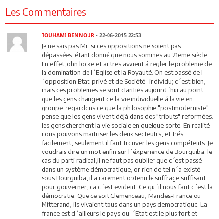
Les Commentaires
TOUHAMI BENNOUR
- 22-06-2015 22:53
Je ne sais pas Mr. si ces oppositions ne soient pas
dépassées. étant donné que nous sommes au 21eme siècle.
En effet John locke et autres avaient á regler le probleme de
la domination de l´Eglise et la Royauté. On est passé de l
´opposition Etat-privé et de Société -individu; c´est bien,
mais ces problemes se sont clarifiés aujourd´hui au point
que les gens changent de la vie individuelle á la vie en
groupe. regardons ce que la philosophie "postmoderniste"
pense que les gens vivent déjà dans des "tributs" reformées.
les gens cherchent la vie sociale en quelque sorte. En realité
nous pouvons maitriser les deux secteutrs, et trés
facilement; seulement il faut trouver les gens compétents. Je
voudrais dire un mot enfin sur l´éxperience de Bourguiba: le
cas du parti radical,il ne faut pas oublier que c´est passé
dans un système démocratique, or rien de tel n´a existé
sous Bourguiba, il a rarement obtenu le suffrage suffisant
pour gouverner, ca c´est evident. Ce qu´il nous faut c´est la
démocratie. Que ce soit Clemenceau, Mandes-France ou
Mitterand, ils vivaient tous dans un pays democratique. La
france est d´ailleurs le pays ou l´Etat est le plus fort et