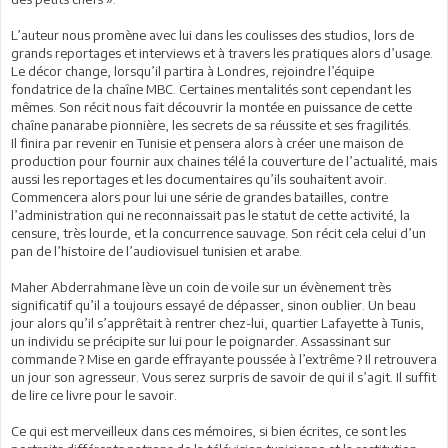
L’auteur nous promène avec lui dans les coulisses des studios, lors de
grands reportages et interviews et à travers les pratiques alors d’usage.
Le décor change, lorsqu’il partira à Londres, rejoindre l’équipe
fondatrice de la chaîne MBC. Certaines mentalités sont cependant les
mêmes. Son récit nous fait découvrir la montée en puissance de cette
chaîne panarabe pionnière, les secrets de sa réussite et ses fragilités.
Il finira par revenir en Tunisie et pensera alors à créer une maison de
production pour fournir aux chaines télé la couverture de l’actualité, mais
aussi les reportages et les documentaires qu’ils souhaitent avoir.
Commencera alors pour lui une série de grandes batailles, contre
l’administration qui ne reconnaissait pas le statut de cette activité, la
censure, très lourde, et la concurrence sauvage. Son récit cela celui d’un
pan de l’histoire de l’audiovisuel tunisien et arabe.
Maher Abderrahmane lève un coin de voile sur un évènement très
significatif qu’il a toujours essayé de dépasser, sinon oublier. Un beau
jour alors qu’il s’apprêtait à rentrer chez-lui, quartier Lafayette à Tunis,
un individu se précipite sur lui pour le poignarder. Assassinant sur
commande ? Mise en garde effrayante poussée à l’extrême ? Il retrouvera
un jour son agresseur. Vous serez surpris de savoir de qui il s’agit. Il suffit
de lire ce livre pour le savoir.
Ce qui est merveilleux dans ces mémoires, si bien écrites, ce sont les