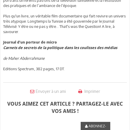
portraits différents patrons de la télévision tunisienne et la restitution
des pratiques et de l’ambiance de l’époque.
Plus qu'un livre, un véritable film documentaire qui fait revivre un univers
très atypique. Longtemps la Tunisie a été gouvernée par le Journal
Télévisé. Y être ou ne pas y être... That's was the Question! A lire, à
savourer.
Journal d’un porteur de micro
Carnets de secrets de la politique dans les coulisses des médias
de Maher Abderrahmane
Editions Spectrum, 382 pages, 17 DT.
Envoyer à un ami
Imprimer
VOUS AIMEZ CET ARTICLE ? PARTAGEZ-LE AVEC
VOS AMIS !
ABONNEZ-