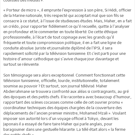
coulisses des médias ».
« Porteur de micro », il emprunte l’expression à son père, Si Hédi, officier
de la Marine nationale, très respecté qui acceptait mal que son fils se
consacre à ce statut, à l’issue de studieuses études. Mais, Maher, en a fait
un crédo, pour rapporter fidèlement ce qu’il recueille, quitte à l’analyser
en profondeur et le commenter en toute liberté. De cette éthique
professionnelle, à l’écart de tout copinage avec les grands qu’il
fréquente et toute compromission politique, il en a fait une ligne de
conduite absolue. Juriste et journaliste diplômé de l’IPSI, il sera
rapidement sollicité par la télévision tunisienne. Et c’est parti pour une
histoire d’amour cathodique qui s’avive chaque jour davantage et
surtout se réinvente.
Son témoignage sera alors exceptionnel. Comment fonctionnait cette
télévision tunisienne, officielle, lourde, institutionnelle, totalement
soumise au pouvoir ? Et surtout, son journal télévisé. Maher
Abderrahmane se trouvera confronté aux aléas si contraignants, au gré
des époques et des petits chefs. Il le racontera avec beaucoup d’humour,
rapportant des scènes cocasses comme celle de cet ouvrier promu «
coordinateur techniques des équipes chargées de la couverture des
déplacements de l’ancien premier ministre, Mohamed Mzali ». Voulant
imposer son autorité lors d’un voyage officiel à Tokyo, devant les
Japonais il a essayé de faire taire Maher qui parle anglais, pour
baragouiner dans une gestuelle hilarante. La télé était alors « la ferme
des petits chefs ».