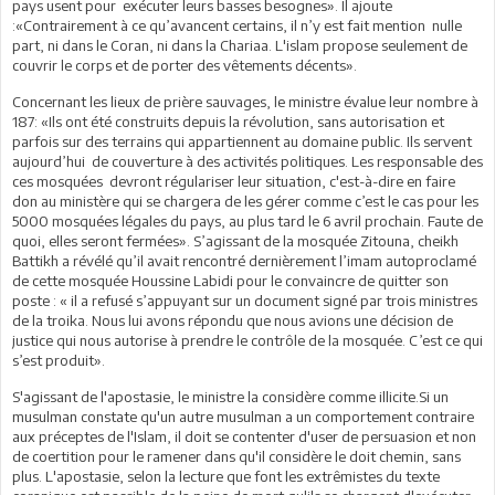
pays usent pour
exécuter leurs basses besognes». Il ajoute
:«Contrairement à ce qu’avancent certains,
il n’y est fait mention
nulle
part, ni dans le Coran, ni dans la Chariaa. L'islam propose seulement de
couvrir le corps et de porter des vêtements décents».
Concernant les lieux de prière sauvages, le ministre évalue leur nombre à
187: «Ils ont été construits depuis la révolution, sans autorisation et
parfois sur des terrains qui appartiennent au domaine public. Ils servent
aujourd’hui
de couverture à des activités politiques. Les responsable des
ces mosquées
devront régulariser leur situation, c'est-à-dire en faire
don au ministère qui se chargera de les gérer comme c’est le cas pour les
5000 mosquées légales du pays, au plus tard le 6 avril prochain. Faute de
quoi, elles seront fermées».
S’agissant de la mosquée Zitouna, cheikh
Battikh a révélé qu’il avait rencontré dernièrement l’imam autoproclamé
de cette mosquée Houssine Labidi pour le convaincre de quitter son
poste : « il a refusé s’appuyant sur un document signé par trois ministres
de la troika. Nous lui avons répondu que nous avions une décision de
justice qui nous autorise à prendre le contrôle de la mosquée.
C’est ce qui
s’est produit».
S'agissant de l'apostasie, le ministre la considère comme illicite.Si un
musulman constate qu'un autre musulman a un comportement contraire
aux préceptes de l'Islam, il doit se contenter d'user de persuasion et non
de coertition pour le ramener dans qu'il considère le doit chemin, sans
plus. L'apostasie, selon la lecture que font les extrêmistes du texte