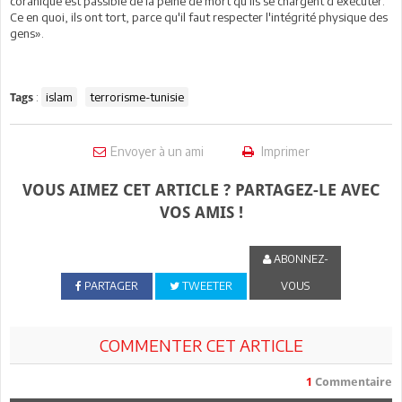
coranique est passible de la peine de mort qu'ils se chargent d'exécuter.
Ce en quoi, ils ont tort, parce qu'il faut respecter l'intégrité physique des
gens».
:
islam
terrorisme-tunisie
Tags
Envoyer à un ami
Imprimer
VOUS AIMEZ CET ARTICLE ? PARTAGEZ-LE AVEC
VOS AMIS !
ABONNEZ-
PARTAGER
TWEETER
VOUS
COMMENTER CET ARTICLE
1
Commentaire