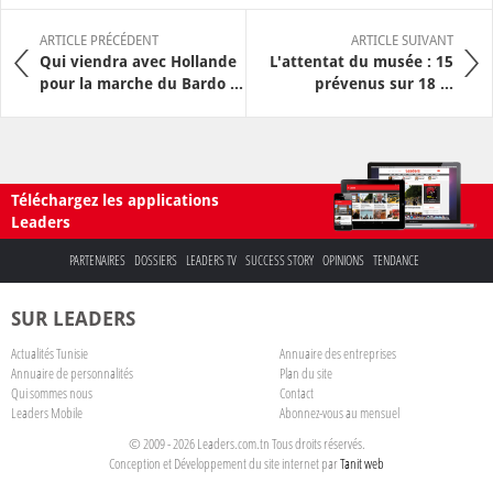
ARTICLE PRÉCÉDENT
ARTICLE SUIVANT
Qui viendra avec Hollande
L'attentat du musée : 15
pour la marche du Bardo ...
prévenus sur 18 ...
Téléchargez les applications
Leaders
PARTENAIRES
DOSSIERS
LEADERS TV
SUCCESS STORY
OPINIONS
TENDANCE
SUR LEADERS
Actualités Tunisie
Annuaire des entreprises
Annuaire de personnalités
Plan du site
Qui sommes nous
Contact
Leaders Mobile
Abonnez-vous au mensuel
© 2009 - 2026 Leaders.com.tn Tous droits réservés.
Conception et Développement du site internet par
Tanit web