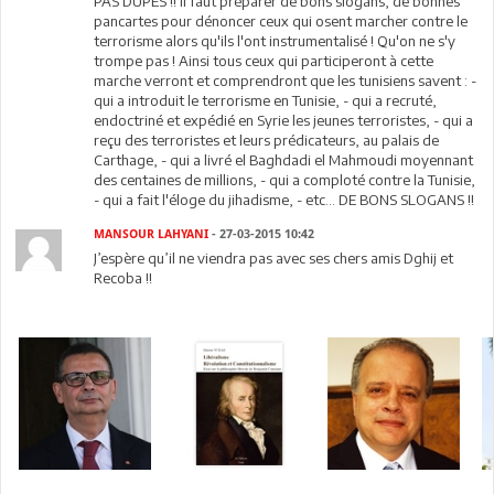
PAS DUPES !! Il faut préparer de bons slogans, de bonnes
pancartes pour dénoncer ceux qui osent marcher contre le
terrorisme alors qu'ils l'ont instrumentalisé ! Qu'on ne s'y
trompe pas ! Ainsi tous ceux qui participeront à cette
marche verront et comprendront que les tunisiens savent : -
qui a introduit le terrorisme en Tunisie, - qui a recruté,
endoctriné et expédié en Syrie les jeunes terroristes, - qui a
reçu des terroristes et leurs prédicateurs, au palais de
Carthage, - qui a livré el Baghdadi el Mahmoudi moyennant
des centaines de millions, - qui a comploté contre la Tunisie,
- qui a fait l'éloge du jihadisme, - etc... DE BONS SLOGANS !!
MANSOUR LAHYANI
- 27-03-2015 10:42
J’espère qu’il ne viendra pas avec ses chers amis Dghij et
Recoba !!