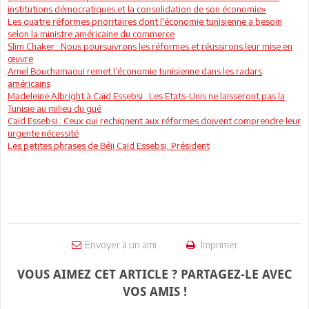
institutions démocratiques et la consolidation de son économie»
Les quatre réformes prioritaires dont l'économie tunisienne a besoin
selon la ministre américaine du commerce
Slim Chaker : Nous poursuivrons les réformes et réussirons leur mise en
œuvre
Amel Bouchamaoui remet l’économie tunisienne dans les radars
américains
Madeleine Albright à Caïd Essebsi : Les Etats-Unis ne laisseront pas la
Tunisie au milieu du gué
Caïd Essebsi : Ceux qui rechignent aux réformes doivent comprendre leur
urgente nécessité
Les petites phrases de Béji Caïd Essebsi, Président
Envoyer à un ami
Imprimer
VOUS AIMEZ CET ARTICLE ? PARTAGEZ-LE AVEC
VOS AMIS !