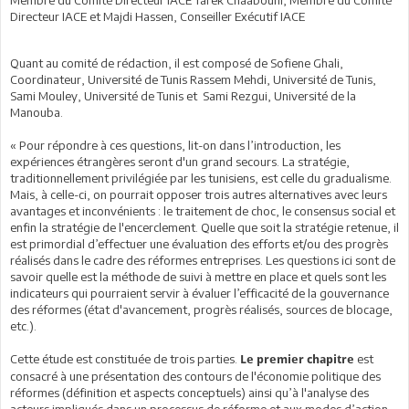
Directeur IACE et Majdi Hassen, Conseiller Exécutif IACE
Quant au comité de rédaction, il est composé de Sofiene Ghali,
Coordinateur, Université de Tunis Rassem Mehdi, Université de Tunis,
Sami Mouley, Université de Tunis et Sami Rezgui, Université de la
Manouba.
« Pour répondre à ces questions, lit-on dans l’introduction, les
expériences étrangères seront d'un grand secours. La stratégie,
traditionnellement privilégiée par les tunisiens, est celle du gradualisme.
Mais, à celle-ci, on pourrait opposer trois autres alternatives avec leurs
avantages et inconvénients : le traitement de choc, le consensus social et
enfin la stratégie de l'encerclement. Quelle que soit la stratégie retenue, il
est primordial d’effectuer une évaluation des efforts et/ou des progrès
réalisés dans le cadre des réformes entreprises. Les questions ici sont de
savoir quelle est la méthode de suivi à mettre en place et quels sont les
indicateurs qui pourraient servir à évaluer l’efficacité de la gouvernance
des réformes (état d'avancement, progrès réalisés, sources de blocage,
etc.).
Cette étude est constituée de trois parties.
est
Le premier chapitre
consacré à une présentation des contours de l'économie politique des
réformes (définition et aspects conceptuels) ainsi qu’à l'analyse des
acteurs impliqués dans un processus de réforme et aux modes d’action