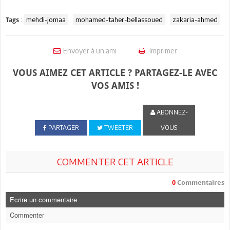
:
mehdi-jomaa
mohamed-taher-bellassoued
zakaria-ahmed
Tags
Envoyer à un ami
Imprimer
VOUS AIMEZ CET ARTICLE ? PARTAGEZ-LE AVEC
VOS AMIS !
ABONNEZ-
PARTAGER
TWEETER
VOUS
COMMENTER CET ARTICLE
0
Commentaires
Ecrire un commentaire
Commenter