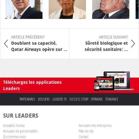
ARTICLE PRÉCÉDENT
ARTICLE SUIVANT
Doublant sa capacité,
Sûreté biologique et
Qatar Airways opère sur ...
sécurité sanitaire: ...
Téléchargez les applications
Leaders
PARTENAIRES
DOSSIERS
LEADERS TV
SUCCESS STORY
OPINIONS
TENDANCE
SUR LEADERS
Actualités Tunisie
Annuaire des entreprises
Annuaire de personnalités
Plan du site
Qui sommes nous
Contact