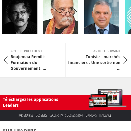
ARTICLE PRÉCÉDENT
ARTICLE SUIVANT
Boujemaa Remili:
Tunisie - marchés
Formation du
financiers : Une sortie non
Gouvernement, ...
...
Téléchargez les applications
Leaders
PARTENAIRES
DOSSIERS
LEADERS TV
SUCCESS STORY
OPINIONS
TENDANCE
SUR LEADERS