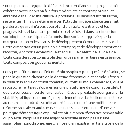
Sur un plan idéologique, le défi d'élaborer et d'ancrer un projet sociétal
cohérent avec une vision à la fois moderniste et contemporaine, et
enraciné dans l'identité culturelle populaire, au sens inclusif du terme,
reste entier. Il n'a pas été relevé par l'Etat de l'indépendance qui a fait
perdurer, quand il n'a pas approfondi, la rupture entre les élites
progressistes et la culture populaire, cette fois-ci dans sa dimension
sociologique, participant à l'atomisation sociale, aggravée par la
marginalisation et les écarts de développement économique et social.
Cette dimension est un préalable à tout projet de développement et de
réforme, y compris économique et social. Elle détermine, au delà de
toute considération comptable des forces parlementaires en présence,
toute composition gouvernementale.
Lorsque l'affirmation de l'identité philosophico politique à été résolue, se
pose la question clivante de la doctrine économique et sociale. C'est sur
la base d'un socle doctrinal commun, ou tout au mois convergent, que le
rapprochement peut s'opérer sur une plateforme de conciliation plutôt
que de concession ou de renonciation. C'est le préalable pour garantir la
stabilité politique dans un régime parlementaire, factuellement instable
au regard du mode de scrutin adopté, et accomplir une politique de
réforme radicale et audacieuse. C'est aussi le déterminant d'une vie
politique démocratique et pluraliste où le moyen d'exercice responsable
du pouvoir s'appuie sur une majorité absolue et non pas sur une
assemblée monochrome, une chambre d'enregistrement à la gloire de la