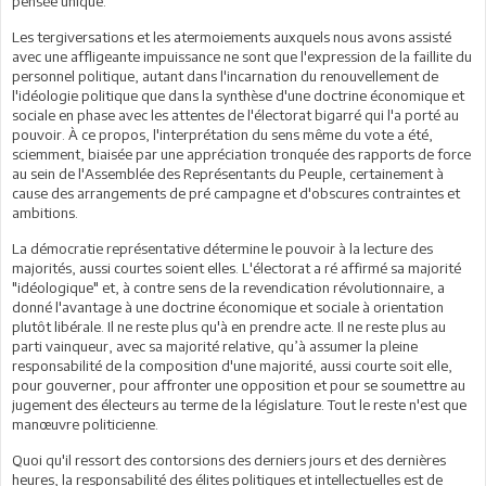
pensée unique.
Les tergiversations et les atermoiements auxquels nous avons assisté
avec une affligeante impuissance ne sont que l'expression de la faillite du
personnel politique, autant dans l'incarnation du renouvellement de
l'idéologie politique que dans la synthèse d'une doctrine économique et
sociale en phase avec les attentes de l'électorat bigarré qui l'a porté au
pouvoir. À ce propos, l'interprétation du sens même du vote a été,
sciemment, biaisée par une appréciation tronquée des rapports de force
au sein de l'Assemblée des Représentants du Peuple, certainement à
cause des arrangements de pré campagne et d'obscures contraintes et
ambitions.
La démocratie représentative détermine le pouvoir à la lecture des
majorités, aussi courtes soient elles. L'électorat a ré affirmé sa majorité
"idéologique" et, à contre sens de la revendication révolutionnaire, a
donné l'avantage à une doctrine économique et sociale à orientation
plutôt libérale. Il ne reste plus qu'à en prendre acte. Il ne reste plus au
parti vainqueur, avec sa majorité relative, qu’à assumer la pleine
responsabilité de la composition d'une majorité, aussi courte soit elle,
pour gouverner, pour affronter une opposition et pour se soumettre au
jugement des électeurs au terme de la législature. Tout le reste n'est que
manœuvre politicienne.
Quoi qu'il ressort des contorsions des derniers jours et des dernières
heures, la responsabilité des élites politiques et intellectuelles est de