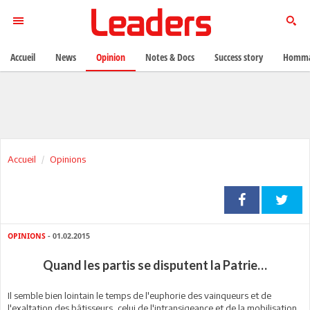
Accueil
News
Opinion
Notes & Docs
Success story
Homma
Accueil
Opinions
OPINIONS
- 01.02.2015
Quand les partis se disputent la Patrie…
Il semble bien lointain le temps de l'euphorie des vainqueurs et de
l'exaltation des bâtisseurs, celui de l'intransigeance et de la mobilisation,