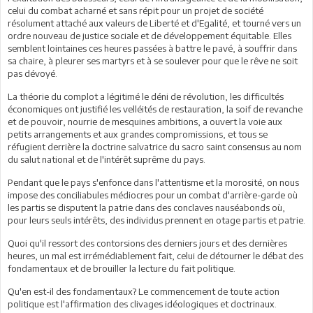
celui du combat acharné et sans répit pour un projet de société
résolument attaché aux valeurs de Liberté et d'Egalité, et tourné vers un
ordre nouveau de justice sociale et de développement équitable. Elles
semblent lointaines ces heures passées à battre le pavé, à souffrir dans
sa chaire, à pleurer ses martyrs et à se soulever pour que le rêve ne soit
pas dévoyé.
La théorie du complot a légitimé le déni de révolution, les difficultés
économiques ont justifié les velléités de restauration, la soif de revanche
et de pouvoir, nourrie de mesquines ambitions, a ouvert la voie aux
petits arrangements et aux grandes compromissions, et tous se
réfugient derrière la doctrine salvatrice du sacro saint consensus au nom
du salut national et de l'intérêt suprême du pays.
Pendant que le pays s'enfonce dans l'attentisme et la morosité, on nous
impose des conciliabules médiocres pour un combat d'arrière-garde où
les partis se disputent la patrie dans des conclaves nauséabonds où,
pour leurs seuls intérêts, des individus prennent en otage partis et patrie.
Quoi qu'il ressort des contorsions des derniers jours et des dernières
heures, un mal est irrémédiablement fait, celui de détourner le débat des
fondamentaux et de brouiller la lecture du fait politique.
Qu'en est-il des fondamentaux? Le commencement de toute action
politique est l'affirmation des clivages idéologiques et doctrinaux.