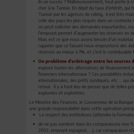
ils un succès ? Malheureusement, tout porte à cro
cher à la Tunisie. En dépit du taux d’intérêt, qui
Tunisie par les agences de rating, il est très m
celle des pays les plus risqués dans un contexte
on peut solliciter des demandes importantes, mais 
l’emprunt permet d’augmenter les réserves en dev
Mais est ce que nous avons besoin d’un matelas au
rappeler que ce faisant nous empruntons des do
réserves au mieux à 1%, et c’est le contribuable t
Un problème d’arbitrage entre les sources 
exploré toutes les alternatives de financement e
financiers internationaux ? Ces possibilités inclu
internationales, des prêts syndiqués, etc … qui dev
retour. Il y a tout lieu de penser que de telles 
explorées et exploitées.
Le Ministre des Finances, le Gouverneur de la Banq
une grande responsabilité dans cette opération précipi
Le respect des institutions (attendre la format
de ne pas sombrer dans les comparaisons non fo
2002, emprunt espagnol, …), car comparaison n’e