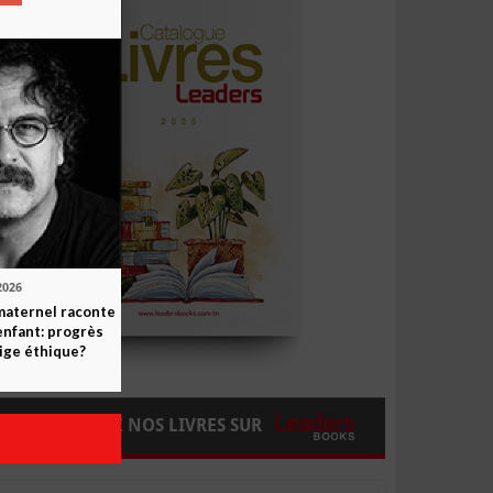
2026
maternel raconte
enfant: progrès
ige éthique?
COMMANDEZ NOS LIVRES SUR