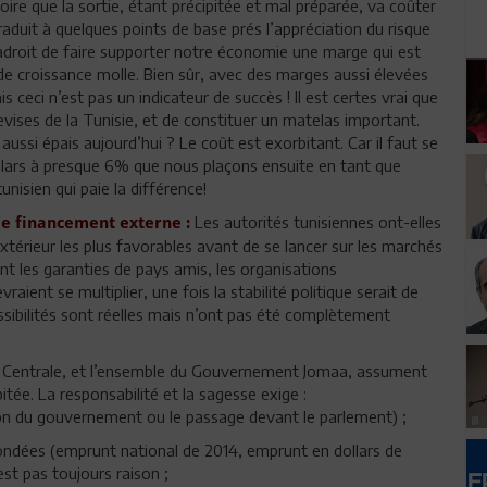
ire que la sortie, étant précipitée et mal préparée, va coûter
 traduit à quelques points de base prés l’appréciation du risque
aladroit de faire supporter notre économie une marge qui est
 de croissance molle. Bien sûr, avec des marges aussi élevées
ceci n’est pas un indicateur de succès ! Il est certes vrai que
ises de la Tunisie, et de constituer un matelas important.
ssi épais aujourd’hui ? Le coût est exorbitant. Car il faut se
llars à presque 6% que nous plaçons ensuite en tant que
unisien qui paie la différence!
Les autorités tunisiennes ont-elles
de financement externe :
xtérieur les plus favorables avant de se lancer sur les marchés
ent les garanties de pays amis, les organisations
raient se multiplier, une fois la stabilité politique serait de
possibilités sont réelles mais n’ont pas été complètement
ue Centrale, et l’ensemble du Gouvernement Jomaa, assument
tée. La responsabilité et la sagesse exige :
ion du gouvernement ou le passage devant le parlement) ;
ndées (emprunt national de 2014, emprunt en dollars de
st pas toujours raison ;