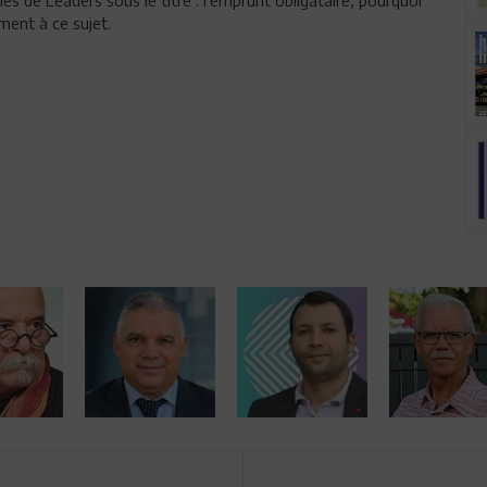
nes de Leaders sous le titre : l'emprunt obligataire, pourquoi
iment à ce sujet.