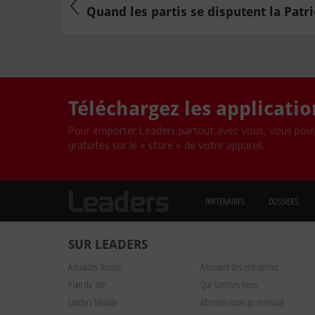
Quand les partis se disputent la Patr
Téléchargez les applicati
Pour emporter Leaders partout avec vous, vous pouv
gratuites sur le « store » de votre appareil.
PARTENAIRES
DOSSIERS
SUR LEADERS
Actualités Tunisie
Annuaire des entreprises
Plan du site
Qui sommes nous
Leaders Mobile
Abonnez-vous au mensuel