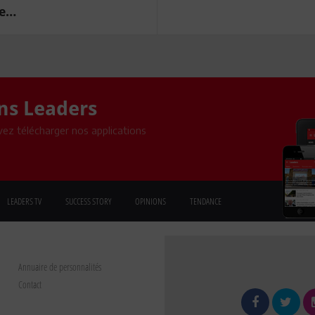
ie…
ons Leaders
ez télécharger nos applications
LEADERS TV
SUCCESS STORY
OPINIONS
TENDANCE
Annuaire de personnalités
Contact