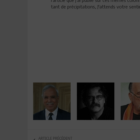
l'article que j'ai publié sur ces mêmes colon
tant de précipitations, J'attends votre sent
ARTICLE PRÉCÉDENT