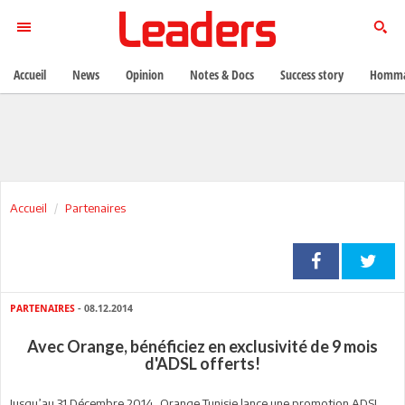
Accueil
News
Opinion
Notes & Docs
Success story
Homma
Accueil
Partenaires
PARTENAIRES
- 08.12.2014
Avec Orange, bénéficiez en exclusivité de 9 mois
d'ADSL offerts!
Jusqu’au 31 Décembre 2014, Orange Tunisie lance une promotion ADSL