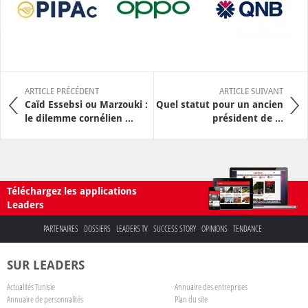
ARTICLE PRÉCÉDENT
ARTICLE SUIVANT
Caïd Essebsi ou Marzouki :
Quel statut pour un ancien
le dilemme cornélien ...
président de ...
Téléchargez les applications
Leaders
PARTENAIRES
DOSSIERS
LEADERS TV
SUCCESS STORY
OPINIONS
TENDANCE
SUR LEADERS
Actualités Tunisie
Annuaire des entreprises
Annuaire de personnalités
Plan du site