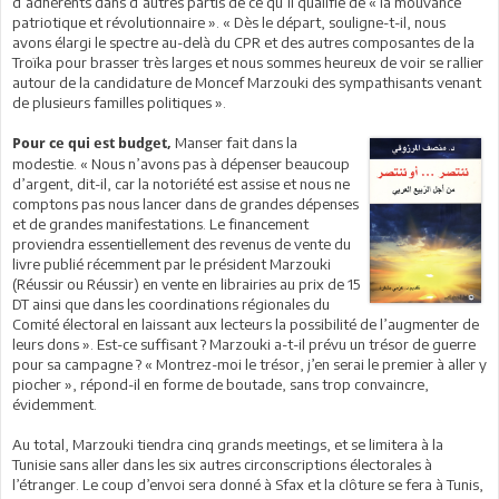
d’adhérents dans d’autres partis de ce qu’il qualifie de « la mouvance
patriotique et révolutionnaire ». « Dès le départ, souligne-t-il, nous
avons élargi le spectre au-delà du CPR et des autres composantes de la
Troïka pour brasser très larges et nous sommes heureux de voir se rallier
autour de la candidature de Moncef Marzouki des sympathisants venant
de plusieurs familles politiques ».
Manser fait dans la
Pour ce qui est budget,
modestie. « Nous n’avons pas à dépenser beaucoup
d’argent, dit-il, car la notoriété est assise et nous ne
comptons pas nous lancer dans de grandes dépenses
et de grandes manifestations. Le financement
proviendra essentiellement des revenus de vente du
livre publié récemment par le président Marzouki
(Réussir ou Réussir) en vente en librairies au prix de 15
DT ainsi que dans les coordinations régionales du
Comité électoral en laissant aux lecteurs la possibilité de l’augmenter de
leurs dons ». Est-ce suffisant ? Marzouki a-t-il prévu un trésor de guerre
pour sa campagne ? « Montrez-moi le trésor, j’en serai le premier à aller y
piocher », répond-il en forme de boutade, sans trop convaincre,
évidemment.
Au total, Marzouki tiendra cinq grands meetings, et se limitera à la
Tunisie sans aller dans les six autres circonscriptions électorales à
l’étranger. Le coup d’envoi sera donné à Sfax et la clôture se fera à Tunis,