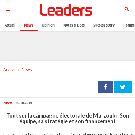
Accueil
News
Opinion
Notes & Docs
Success story
Homma
Accueil
News
NEWS
- 10.10.2014
Tout sur la campagne électorale de Marzouki : Son
équipe, sa stratégie et son financement
La machine est en place. Conduite par Adnen Manser qui quittera la fin de