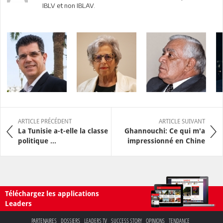
IBLV et non IBLAV.
ARTICLE PRÉCÉDENT
ARTICLE SUIVANT
La Tunisie a-t-elle la classe
Ghannouchi: Ce qui m'a
politique ...
impressionné en Chine
Téléchargez les applications
Leaders
PARTENAIRES
DOSSIERS
LEADERS TV
SUCCESS STORY
OPINIONS
TENDANCE