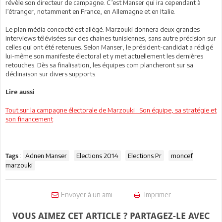
révèle son directeur de campagne. C’est Manser qui ira cependant à
l’étranger, notamment en France, en Allemagne et en Italie.
Le plan média concocté est allégé. Marzouki donnera deux grandes
interviews télévisées sur des chaines tunisiennes, sans autre précision sur
celles qui ont été retenues. Selon Manser, le président-candidat a rédigé
lui-même son manifeste électoral et y met actuellement les dernières
retouches. Dès sa finalisation, les équipes com plancheront sur sa
déclinaison sur divers supports.
Lire aussi
Tout sur la campagne électorale de Marzouki : Son équipe, sa stratégie et
son financement
:
Adnen Manser
Elections 2014
Elections Pr
moncef
Tags
marzouki
Envoyer à un ami
Imprimer
VOUS AIMEZ CET ARTICLE ? PARTAGEZ-LE AVEC