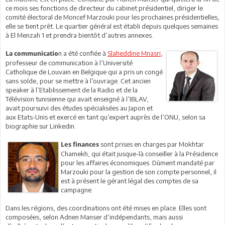
ce mois ses fonctions de directeur du cabinet présidentiel, diriger le
comité électoral de Moncef Marzouki pour les prochaines présidentielles,
elle se tient prêt. Le quartier général est établi depuis quelques semaines
à El Menzah 1 et prendra bientôt d’autres annexes.
n a été confiée à
Slaheddine Mnasri
,
La communicatio
professeur de communication à l’Université
Catholique de Louvain en Belgique qui a pris un congé
sans solde, pour se mettre à l’ouvrage. Cet ancien
speaker à l’Etablissement de la Radio et de la
Télévision tunisienne qui avait enseigné à l’IBLAV,
avait poursuivi des études spécialisées au Japon et
aux Etats-Unis et exercé en tant qu’expert auprès de l’ONU, selon sa
biographie sur Linkedin.
sont prises en charges par Mokhtar
Les finances
Chamekh, qui était jusque-là conseiller à la Présidence
pour les affaires économiques. Dûment mandaté par
Marzouki pour la gestion de son compte personnel, il
est à présent le gérant légal des comptes de sa
campagne.
Dans les régions, des coordinations ont été mises en place. Elles sont
composées, selon Adnen Manser d’indépendants, mais aussi