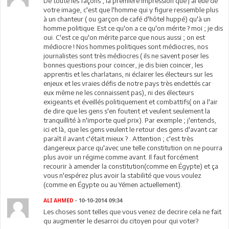
De toute les façons ; la première impression que j'ai eue de
votre image, c'est que l'homme qui y figure ressemble plus
à un chanteur ( ou garçon de café d'hôtel huppé) qu'à un
homme politique. Est ce qu'on a ce qu'on mérite ? moi ; je dis
oui. C'est ce qu'on mérite parce que nous aussi ; on est
médiocre ! Nos hommes politiques sont médiocres, nos
journalistes sont très médiocres ( ils ne savent poser les
bonnes questions pour coincer, je dis bien coincer, les
apprentis et les charlatans, ni éclairer les électeurs sur les
enjeux et les vraies défis de notre pays très endettés car
eux même ne les connaissent pas), ni des électeurs
exigeants et éveillés politiquement et combattifs( on a l'air
de dire que les gens s'en foutent et veulent seulement la
tranquillité à n'importe quel prix). Par exemple ; j'entends,
ici et là, que les gens veulent le retour des gens d'avant car
paraît il avant c'était mieux ? . Attention ; c'est très
dangereux parce qu'avec une telle constitution on ne pourra
plus avoir un régime comme avant. Il faut forcément
recourir à amender la constitution(comme en Égypte) et ça
vous n'espérez plus avoir la stabilité que vous voulez
(comme en Égypte ou au Yémen actuellement).
ALI AHMED
- 10-10-2014 09:34
Les choses sont telles que vous venez de decrire cela ne fait
qu augmenter le desarroi du citoyen pour qui voter?