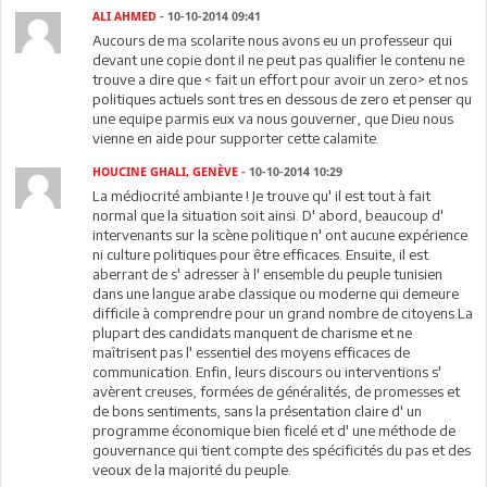
ALI AHMED
- 10-10-2014 09:41
Aucours de ma scolarite nous avons eu un professeur qui
devant une copie dont il ne peut pas qualifier le contenu ne
trouve a dire que < fait un effort pour avoir un zero> et nos
politiques actuels sont tres en dessous de zero et penser qu
une equipe parmis eux va nous gouverner, que Dieu nous
vienne en aide pour supporter cette calamite.
HOUCINE GHALI, GENÈVE
- 10-10-2014 10:29
La médiocrité ambiante ! Je trouve qu' il est tout à fait
normal que la situation soit ainsi. D' abord, beaucoup d'
intervenants sur la scène politique n' ont aucune expérience
ni culture politiques pour être efficaces. Ensuite, il est
aberrant de s' adresser à l' ensemble du peuple tunisien
dans une langue arabe classique ou moderne qui demeure
difficile à comprendre pour un grand nombre de citoyens.La
plupart des candidats manquent de charisme et ne
maîtrisent pas l' essentiel des moyens efficaces de
communication. Enfin, leurs discours ou interventions s'
avèrent creuses, formées de généralités, de promesses et
de bons sentiments, sans la présentation claire d' un
programme économique bien ficelé et d' une méthode de
gouvernance qui tient compte des spécificités du pas et des
veoux de la majorité du peuple.