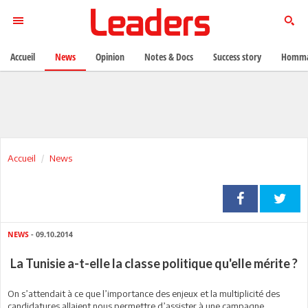
Accueil
News
Opinion
Notes & Docs
Success story
Homma
Accueil
News
NEWS
- 09.10.2014
La Tunisie a-t-elle la classe politique qu'elle mérite ?
On s’attendait à ce que l’importance des enjeux et la multiplicité des
candidatures allaient nous permettre d’assister à une campagne