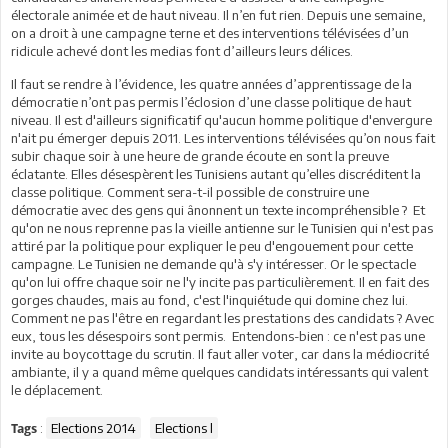
électorale animée et de haut niveau. Il n’en fut rien. Depuis une semaine,
on a droit à une campagne terne et des interventions télévisées d’un
ridicule achevé dont les medias font d’ailleurs leurs délices.
Il faut se rendre à l’évidence, les quatre années d’apprentissage de la
démocratie n’ont pas permis l’éclosion d’une classe politique de haut
niveau. Il est d'ailleurs significatif qu'aucun homme politique d'envergure
n'ait pu émerger depuis 2011. Les interventions télévisées qu’on nous fait
subir chaque soir à une heure de grande écoute en sont la preuve
éclatante. Elles désespèrent les Tunisiens autant qu’elles discréditent la
classe politique. Comment sera-t-il possible de construire une
démocratie avec des gens qui ânonnent un texte incompréhensible ? Et
qu'on ne nous reprenne pas la vieille antienne sur le Tunisien qui n'est pas
attiré par la politique pour expliquer le peu d'engouement pour cette
campagne. Le Tunisien ne demande qu'à s'y intéresser. Or le spectacle
qu'on lui offre chaque soir ne l'y incite pas particulièrement. Il en fait des
gorges chaudes, mais au fond, c'est l'inquiétude qui domine chez lui.
Comment ne pas l'être en regardant les prestations des candidats ? Avec
eux, tous les désespoirs sont permis. Entendons-bien : ce n'est pas une
invite au boycottage du scrutin. Il faut aller voter, car dans la médiocrité
ambiante, il y a quand même quelques candidats intéressants qui valent
le déplacement.
:
Elections 2014
Elections l
Tags