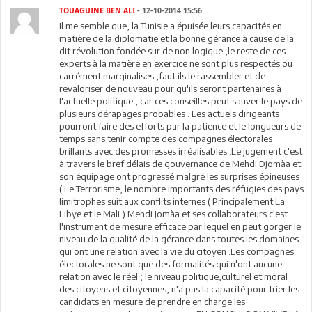
TOUAGUINE BEN ALI
- 12-10-2014 15:56
Il me semble que, la Tunisie a épuisée leurs capacités en
matière de la diplomatie et la bonne gérance à cause de la
dit révolution fondée sur de non logique ,le reste de ces
experts à la matière en exercice ne sont plus respectés ou
carrément marginalises ,faut ils le rassembler et de
revaloriser de nouveau pour qu'ils seront partenaires à
l'actuelle politique , car ces conseilles peut sauver le pays de
plusieurs dérapages probables . Les actuels dirigeants
pourront faire des efforts par la patience et le longueurs de
temps sans tenir compte des compagnes électorales
brillants avec des promesses irréalisables .Le jugement c'est
à travers le bref délais de gouvernance de Mehdi Djomàa et
son équipage ont progressé malgré les surprises épineuses
( Le Terrorisme, le nombre importants des réfugies des pays
limitrophes suit aux conflits internes ( Principalement La
Libye et le Mali ) Mehdi Jomàa et ses collaborateurs c'est
l'instrument de mesure efficace par lequel en peut gorger le
niveau de la qualité de la gérance dans toutes les domaines
qui ont une relation avec la vie du citoyen .Les compagnes
électorales ne sont que des formalités qui n'ont aucune
relation avec le réel ; le niveau politique,culturel et moral
des citoyens et citoyennes, n'a pas la capacité pour trier les
candidats en mesure de prendre en charge les