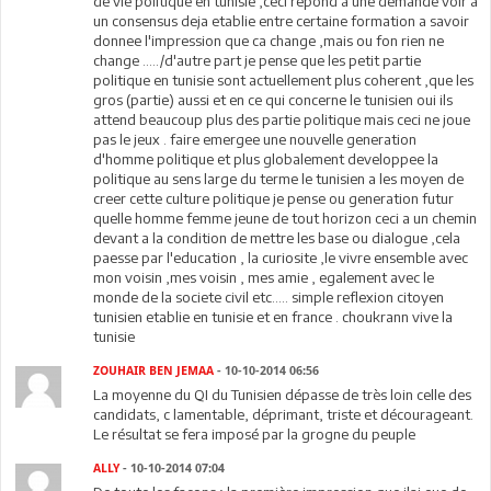
de vie politique en tunisie ,ceci repond a une demande voir a
un consensus deja etablie entre certaine formation a savoir
donnee l'impression que ca change ,mais ou fon rien ne
change ...../d'autre part je pense que les petit partie
politique en tunisie sont actuellement plus coherent ,que les
gros (partie) aussi et en ce qui concerne le tunisien oui ils
attend beaucoup plus des partie politique mais ceci ne joue
pas le jeux . faire emergee une nouvelle generation
d'homme politique et plus globalement developpee la
politique au sens large du terme le tunisien a les moyen de
creer cette culture politique je pense ou generation futur
quelle homme femme jeune de tout horizon ceci a un chemin
devant a la condition de mettre les base ou dialogue ,cela
paesse par l'education , la curiosite ,le vivre ensemble avec
mon voisin ,mes voisin , mes amie , egalement avec le
monde de la societe civil etc..... simple reflexion citoyen
tunisien etablie en tunisie et en france . choukrann vive la
tunisie
ZOUHAIR BEN JEMAA
- 10-10-2014 06:56
La moyenne du QI du Tunisien dépasse de très loin celle des
candidats, c lamentable, déprimant, triste et décourageant.
Le résultat se fera imposé par la grogne du peuple
ALLY
- 10-10-2014 07:04