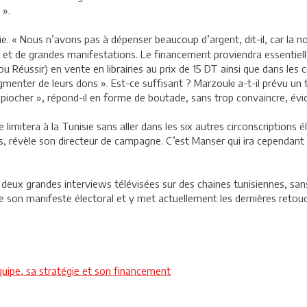
 ».
. « Nous n’avons pas à dépenser beaucoup d’argent, dit-il, car la no
t de grandes manifestations. Le financement proviendra essentiell
u Réussir) en vente en librairies au prix de 15 DT ainsi que dans les
’augmenter de leurs dons ». Est-ce suffisant ? Marzouki a-t-il prévu 
r y piocher », répond-il en forme de boutade, sans trop convaincre, é
limitera à la Tunisie sans aller dans les six autres circonscriptions é
nis, révèle son directeur de campagne. C’est Manser qui ira cependan
eux grandes interviews télévisées sur des chaines tunisiennes, sans 
e son manifeste électoral et y met actuellement les dernières retouc
uipe, sa stratégie et son financement