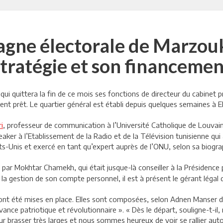
agne électorale de Marzouki
stratégie et son financemen
i quittera la fin de ce mois ses fonctions de directeur du cabinet pr
tient prêt. Le quartier général est établi depuis quelques semaines à
i
, professeur de communication à l’Université Catholique de Louvain
aker à l’Etablissement de la Radio et de la Télévision tunisienne qui 
ts-Unis et exercé en tant qu’expert auprès de l’ONU, selon sa biograp
 par Mokhtar Chamekh, qui était jusque-là conseiller à la Présidence
 gestion de son compte personnel, il est à présent le gérant léga
 ont été mises en place. Elles sont composées, selon Adnen Manser d
ouvance patriotique et révolutionnaire ». « Dès le départ, souligne-t-i
r brasser très larges et nous sommes heureux de voir se rallier aut