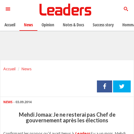
Accueil
News
Opinion
Notes & Docs
Success story
Homma
Accueil
News
NEWS
- 03.09.2014
Mehdi Jomaa: Je ne resterai pas Chef de
gouvernement après les élections
Confirmant les propos qu’il avait tenus à
il y a un mois, Mehdi
Leaders