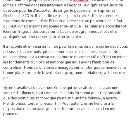
Jomaa a affirmé dans une interview à l’agence TAP
qu'il serait
hors de
question pour lui d'accepter de diriger le gouvernement après les
élections de 2014. Il a justifié ce refus par « la nécessité de créer des
traditions de continuité de l'Etat et d'alternance au pouvoir » et
le fait
qu'il est «une personne indépendante» et que «les Tunisiens accorderont
leurs suffrages à des partis sur la base de programmes censés être
appliqués par celui qui sera porté au pouvoir».
Il a rappelé être «venu en Tunisie pour une mission claire qui ne devait pas
dépasser l'année mais qui s'est poursuivie deux années durant». Nous
nous employons à « consacrer le principe de continuité de l'Etat en jetant
les fondements d'un projet national que nous avons l'ambition de
concrétiser. Nous aurons ainsi aménagé pour le futur gouvernement une
bonne plate-forme de travail et des programmes viables», a-t-il encore
dit.
«Je ne travaillerai qu'avec une équipe qui ne serait soumise à aucune
source d'influence, tout comme je ne dois être tenu pour responsable
que des politiques et choix que j'aurai moi-même définis», a ajouté
Mehdi Jomaa, tout en précisant : «Pour autant, je me tiendrai à la
disposition de mon pays pour rendre tout service qui serait en mon
pouvoir».