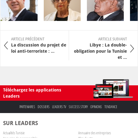
ARTICLE PRÉCÉDENT
ARTICLE SUIVANT
La discussion du projet de
Libye : La double-
loi anti-terroriste : ...
obligation pour la Tunisie
et ...
Téléchargez les applications
Leaders
PARTENAIRES
DOSSIERS
LEADERS TV
SUCCESS STORY
OPINIONS
TENDANCE
SUR LEADERS
Actualités Tunisie
Annuaire des entreprises