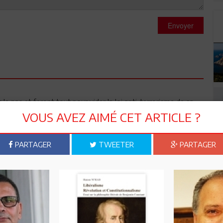
Envoyer
 le pas et feront tout pour vider la loi anti-terrorisme de sa
e islamiste. Lire cet article :
VOUS AVEZ AIMÉ CET ARTICLE ?
oke/etat-islamique-arabie-saoudite_b_5761184.html?
PARTAGER
TWEETER
PARTAGER