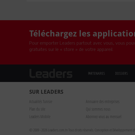
Téléchargez les applicati
Pour emporter Leaders partout avec vous, vous pouv
gratuites sur le « store » de votre appareil.
PARTENAIRES
DOSSIERS
SUR LEADERS
Actualités Tunisie
Annuaire des entreprises
Plan du site
Qui sommes nous
Leaders Mobile
Abonnez-vous au mensuel
© 2009 - 2026 Leaders.com.tn Tous droits réservés.
Conception et Développement du