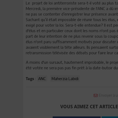
Le projet de loi antiterroriste sera-t-il voté au plus 
Mercredi, la première vice-présidente de l'ANC a dû i
ne pas se contenter d’enregistrer leur présence avant 
Sachant qu’il était impossible de réunir tous les élus,
exigé pour voter la loi. Sera-t-elle entendue? Il est
d'élus et en particulier ceux dont les noms n'ont pas é
part de leur intention de ne plus revenir sous la cou
élus n'ont paru suffisamment motivés pour discuter de
avaient visiblement la tête ailleurs. Ils pensaient surt
retransmission télévisée des débats pour faire leur 
A moins d'un sursaut, hautement improbable, le projet
été votée ne sera pas pas fin prêt à la date-butoir d
:
ANC
Maherzia Labidi
Tags
Envoyer à u
VOUS AIMEZ CET ARTICLE