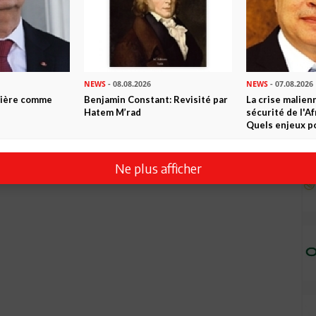
NEWS
- 08.08.2026
NEWS
- 07.08.2026
ntière comme
Benjamin Constant: Revisité par
La crise malien
Hatem M’rad
sécurité de l'A
Quels enjeux po
Ne plus afficher