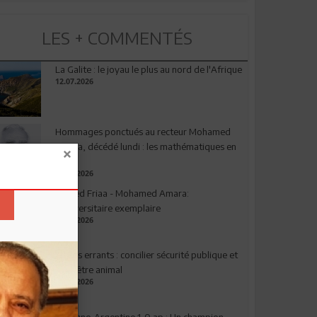
LES + COMMENTÉS
La Galite : le joyau le plus au nord de l'Afrique
12.07.2026
Hommages ponctués au recteur Mohamed
Amara, décédé lundi : les mathématiques en
deuil
03.08.2026
Ahmed Friaa - Mohamed Amara:
l’Universitaire exemplaire
04.08.2026
Chiens errants : concilier sécurité publique et
bien-être animal
17.07.2026
Espagne-Argentine 1-0 ap : Un champion