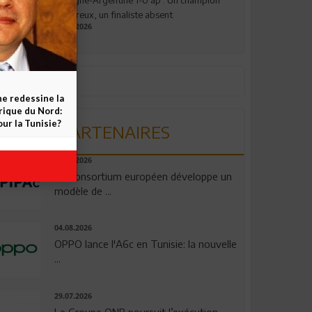
valeureux, un finaliste absent
19.07.2026
ne redessine la
frique du Nord:
ur la Tunisie?
PARTENAIRES
06.08.2026
Un consortium européen développe un
modèle de ...
04.08.2026
OPPO lance l'A6c en Tunisie: la nouvelle
...
29.07.2026
Le Groupe QNB poursuit l’exécution