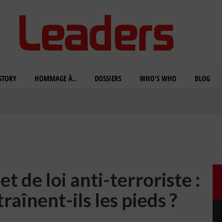
STORY
HOMMAGE À..
DOSSIERS
WHO'S WHO
BLOG
t de loi anti-terroriste :
raînent-ils les pieds ?