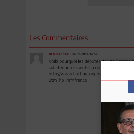
Les Commentaires
BEN BACCAR
- 04-09-2014 16:57
Voilà pourquoi les députés de l'ANC trainent
substention essentiel, combattre le terrorism
http://www.huffingtonpost.fr/alastair-cro
utm_hp_ref=france