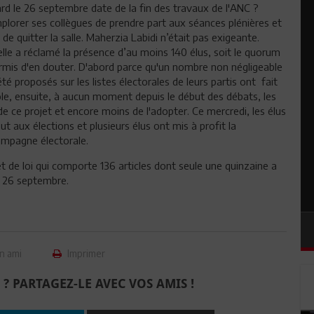
tard le 26 septembre date de la fin des travaux de l'ANC ?
mplorer ses collègues de prendre part aux séances plénières et
de quitter la salle. Maherzia Labidi n’était pas exigeante.
 elle a réclamé la présence d’au moins 140 élus, soit le quorum
 permis d'en douter. D'abord parce qu'un nombre non négligeable
té proposés sur les listes électorales de leurs partis ont fait
pole, ensuite, à aucun moment depuis le début des débats, les
 ce projet et encore moins de l'adopter. Ce mercredi, les élus
out aux élections et plusieurs élus ont mis à profit la
campagne électorale.
 de loi qui comporte 136 articles dont seule une quinzaine a
u 26 septembre.
n ami
Imprimer
 ? PARTAGEZ-LE AVEC VOS AMIS !