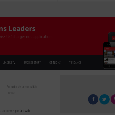
ons Leaders
ez télécharger nos applications
LEADERS TV
SUCCESS STORY
OPINIONS
TENDANCE
Annuaire de personnalités
Contact
 site internet par
Tanit web