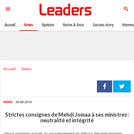
Accueil
News
Opinion
Notes & Docs
Success story
Homma
Accueil
News
NEWS
- 30.08.2014
Strictes consignes de Mehdi Jomaa à ses ministres :
neutralité et intégrité
«Nous sommes arrivés au gouvernement en dehors des mécanismes