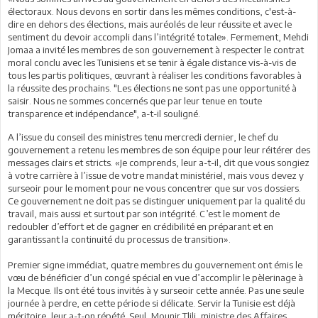
électoraux. Nous devons en sortir dans les mêmes conditions, c'est-à-
dire en dehors des élections, mais auréolés de leur réussite et avec le
sentiment du devoir accompli dans l’intégrité totale». Fermement, Mehdi
Jomaa a invité les membres de son gouvernement à respecter le contrat
moral conclu avec les Tunisiens et se tenir à égale distance vis-à-vis de
tous les partis politiques, œuvrant à réaliser les conditions favorables à
la réussite des prochains. "Les élections ne sont pas une opportunité à
saisir. Nous ne sommes concernés que par leur tenue en toute
transparence et indépendance", a-t-il souligné.
A l’issue du conseil des ministres tenu mercredi dernier, le chef du
gouvernement a retenu les membres de son équipe pour leur réitérer des
messages clairs et stricts. «Je comprends, leur a-t-il, dit que vous songiez
à votre carrière à l’issue de votre mandat ministériel, mais vous devez y
surseoir pour le moment pour ne vous concentrer que sur vos dossiers.
Ce gouvernement ne doit pas se distinguer uniquement par la qualité du
travail, mais aussi et surtout par son intégrité. C’est le moment de
redoubler d’effort et de gagner en crédibilité en préparant et en
garantissant la continuité du processus de transition».
Premier signe immédiat, quatre membres du gouvernement ont émis le
vœu de bénéficier d’un congé spécial en vue d’accomplir le pèlerinage à
la Mecque. Ils ont été tous invités à y surseoir cette année. Pas une seule
journée à perdre, en cette période si délicate. Servir la Tunisie est déjà
méritoire, leur a-t-on répété. Seul, Mounir Tlili, ministre des Affaires