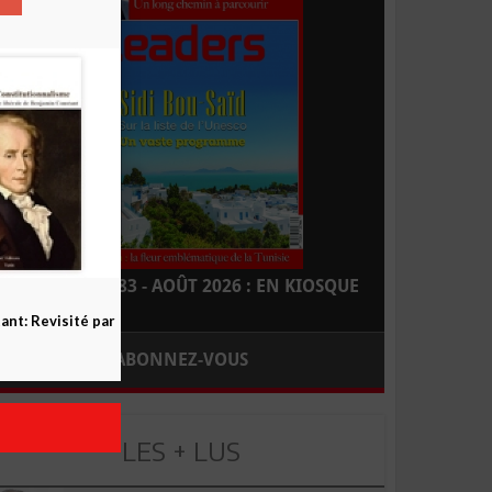
LEADERS N° 183 - AOÛT 2026 : EN KIOSQUE
nt: Revisité par
ABONNEZ-VOUS
LES + LUS