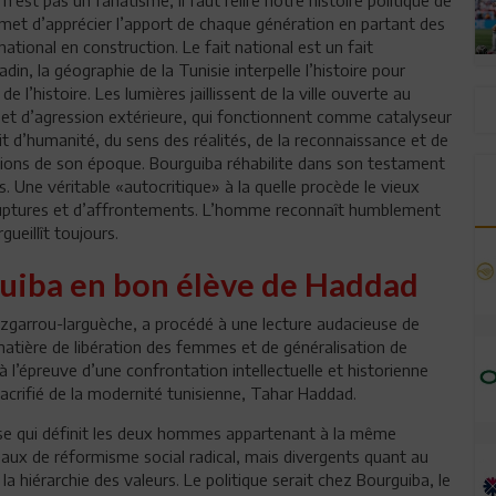
n’est pas un fanatisme, il faut relire notre histoire politique de
met d’apprécier l’apport de chaque génération en partant des
 national en construction. Le fait national est un fait
adin, la géographie de la Tunisie interpelle l’histoire pour
 l’histoire. Les lumières jaillissent de la ville ouverte au
s et d’agression extérieure, qui fonctionnent comme catalyseur
ait d’humanité, du sens des réalités, de la reconnaissance et de
tions de son époque. Bourguiba réhabilite dans son testament
s. Une véritable «autocritique» à la quelle procède le vieux
de ruptures et d’affrontements. L’homme reconnaît humblement
rgueillît toujours.
uiba en bon élève de Haddad
zgarrou-larguèche, a procédé à une lecture audacieuse de
atière de libération des femmes et de généralisation de
l’épreuve d’une confrontation intellectuelle et historienne
acrifié de la modernité tunisienne, Tahar Haddad.
se qui définit les deux hommes appartenant à la même
ux de réformisme social radical, mais divergents quant au
la hiérarchie des valeurs. Le politique serait chez Bourguiba, le