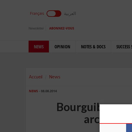
العربية
Français
Newsletter
ABONNEZ-VOUS
NEWS
OPINION
NOTES & DOCS
SUCCESS 
Accueil
News
NEWS
- 08.08.2014
Bourguiba, sou
archéolog