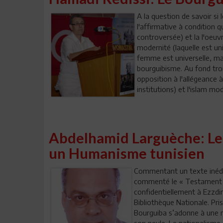
A la question de savoir si
l'affirmative à condition q
controversée) et la l'oeuv
modernité (laquelle est uni
femme est universelle, mai
bourguibisme. Au fond troi
opposition à l'allégeance à
institutions) et l'islam m
Abdelhamid Larguèche: Le
un Humanisme tunisien
Commentant un texte inédi
commenté le « Testament in
confidentiellement à Ezzdin
Bibliothèque Nationale. Pri
Bourguiba s’adonne à une re