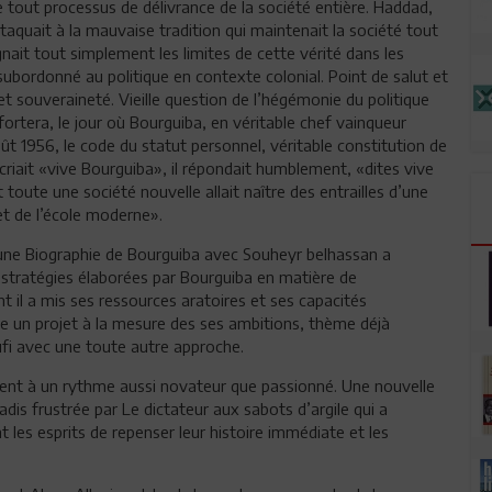
e tout processus de délivrance de la société entière. Haddad,
ttaquait à la mauvaise tradition qui maintenait la société tout
gnait tout simplement les limites de cette vérité dans les
subordonné au politique en contexte colonial. Point de salut et
e et souveraineté. Vieille question de l’hégémonie du politique
fortera, le jour où Bourguiba, en véritable chef vainqueur
 1956, le code du statut personnel, véritable constitution de
riait «vive Bourguiba», il répondait humblement, «dites vive
 toute une société nouvelle allait naître des entrailles d’une
et de l’école moderne».
’une Biographie de Bourguiba avec Souheyr belhassan a
 stratégies élaborées par Bourguiba en matière de
il a mis ses ressources aratoires et ses capacités
ire un projet à la mesure des ses ambitions, thème déjà
fi avec une toute autre approche.
ent à un rythme aussi novateur que passionné. Une nouvelle
jadis frustrée par Le dictateur aux sabots d’argile qui a
les esprits de repenser leur histoire immédiate et les