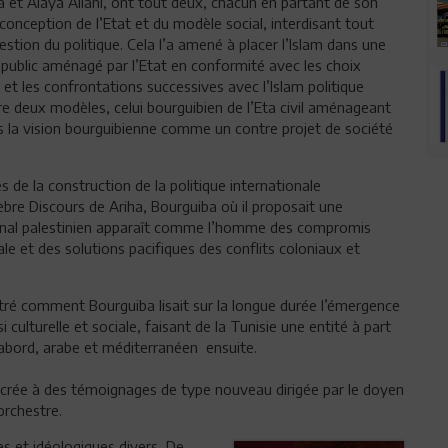
a et Alaya Allani, ont tout deux, chacun en partant de son
nception de l’Etat et du modèle social, interdisant tout
stion du politique. Cela l’a amené à placer l’Islam dans une
e public aménagé par l’Etat en conformité avec les choix
et les confrontations successives avec l’Islam politique
tre deux modèles, celui bourguibien de l’Eta civil aménageant
ans la vision bourguibienne comme un contre projet de société
es de la construction de la politique internationale
re Discours de Ariha, Bourguiba où il proposait une
tional palestinien apparaît comme l’homme des compromis
ale et des solutions pacifiques des conflits coloniaux et
ntré comment Bourguiba lisait sur la longue durée l’émergence
i culturelle et sociale, faisant de la Tunisie une entité à part
abord, arabe et méditerranéen ensuite.
acrée à des témoignages de type nouveau dirigée par le doyen
orchestre.
es et idéologiques divers, De