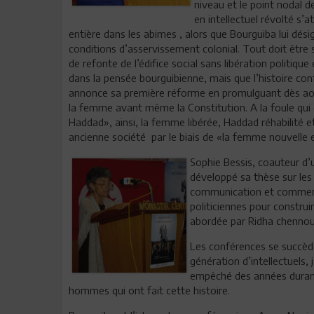
niveau et le point nodal d
en intellectuel révolté s’a
entière dans les abimes , alors que Bourguiba lui dési
conditions d’asservissement colonial. Tout doit être 
de refonte de l’édifice social sans libération politiqu
dans la pensée bourguibienne, mais que l’histoire con
annonce sa première réforme en promulguant dès août
la femme avant même la Constitution. A la foule qui c
Haddad», ainsi, la femme libérée, Haddad réhabilité et
ancienne société par le biais de «la femme nouvelle 
Sophie Bessis, coauteur d
développé sa thèse sur les
communication et comment 
politiciennes pour constru
abordée par Ridha chennou
Les conférences se succèd
génération d’intellectuels, 
empêché des années durant 
hommes qui ont fait cette histoire.