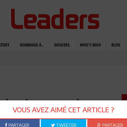
STORY
HOMMAGE À..
DOSSIERS
WHO'S WHO
BLOG
s le microscope des
VOUS AVEZ AIMÉ CET ARTICLE ?
ues du savoir
PARTAGER
TWEETER
PARTAGER