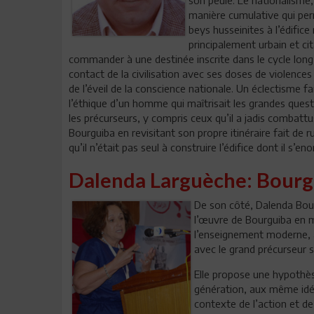
son peule. Le nationalisme, 
manière cumulative qui per
beys husseinites à l’édifice
principalement urbain et cit
commander à une destinée inscrite dans le cycle long de
contact de la civilisation avec ses doses de violence
de l’éveil de la conscience nationale. Un éclectisme f
l’éthique d’un homme qui maîtrisait les grandes ques
les précurseurs, y compris ceux qu’il a jadis combattu
Bourguiba en revisitant son propre itinéraire fait 
qu’il n’était pas seul à construire l’édifice dont il s’eno
Dalenda Larguèche: Bourg
De son côté, Dalenda Bou
l’œuvre de Bourguiba en m
l’enseignement moderne, à 
avec le grand précurseur s
Elle propose une hypothè
génération, aux même idéa
contexte de l’action et de 