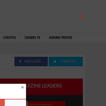
LIFESTYLE
LEADERS TV
ALBUMS PHOTOS
PARTAGER
TWEETER
MAGAZINE LEADERS