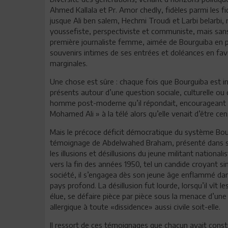
Ahmed Kallala et Pr. Amor chedly, fidèles parmi les fid
jusque Ali ben salem, Hechmi Troudi et Larbi belarbi
youssefiste, perspectiviste et communiste, mais sans 
première journaliste femme, aimée de Bourguiba en p
souvenirs intimes de ses entrées et doléances en f
marginales.
Une chose est sûre : chaque fois que Bourguiba est in
présents autour d’une question sociale, culturelle ou d
homme post-moderne qu’il répondait, encourageant le
Mohamed Ali » à la télé alors qu’elle venait d’être cen
Mais le précoce déficit démocratique du système Bour
témoignage de Abdelwahed Braham, présenté dans son 
les illusions et désillusions du jeune militant nationali
vers la fin des années 1950, tel un candide croyant s
société, il s’engagea dès son jeune âge enflammé dan
pays profond. La désillusion fut lourde, lorsqu’il vît
élue, se défaire pièce par pièce sous la menace d’une 
allergique à toute «dissidence» aussi civile soit-elle.
Il ressort de ces témoignages que chacun avait cons