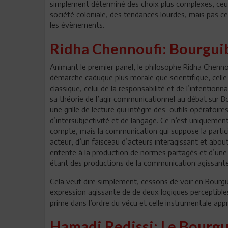
simplement déterminé des choix plus complexes, ceux
société coloniale, des tendances lourdes, mais pas cel
les évènements.
Ridha Chennoufi: Bourgui
Animant le premier panel, le philosophe Ridha Chenno
démarche caduque plus morale que scientifique, celle
classique, celui de la responsabilité et de l’intentionn
sa théorie de l’agir communicationnel au débat sur 
une grille de lecture qui intègre des outils opératoi
d’intersubjectivité et de langage. Ce n’est uniquement
compte, mais la communication qui suppose la particip
acteur, d’un faisceau d’acteurs interagissant et about
entente à la production de normes partagés et d’un
étant des productions de la communication agissante
Cela veut dire simplement, cessons de voir en Bourgu
expression agissante de de deux logiques perceptibles 
prime dans l’ordre du vécu et celle instrumentale ap
Hamadi Redissi: Le Bourgu