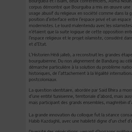
Bourguiba et l’islam, deux conférenciers, Asma Nouir
corpus démontré que Bourguiba a mis en œuvre une co
usage abusif du religieux en société comme dans la ge
position d’interface entre l’espace privé et un espac
modernistes. Le lourd malentendu avec les islamistes 
n’étaient que la suite logique de cette opposition en
l’espace religieux et le projet islamiste, considéré d
et d’Etat.
L’Historien Hédi jalleb, a reconstruit les grandes étap
bourguibienne. Du non alignement de Bandung au célèb
démarche particulière à la solution du problème na
historiques, de l’attachement à la légalité internation
postcoloniaux.
La question identitaire, abordée par Said Bhira a mo
d’une entité tunisienne, territoriale d’abord, mais auss
mais participant des grands ensembles, maghrébin d’
La grande innovation du colloque fut la séance cons
Habib Kazdaghli, avec une habileté digne d’un chef d’
Diversité des générations, venant d’horizons politiqu