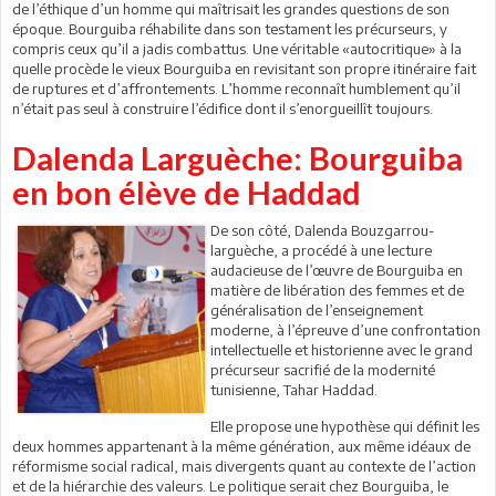
de l’éthique d’un homme qui maîtrisait les grandes questions de son
époque. Bourguiba réhabilite dans son testament les précurseurs, y
compris ceux qu’il a jadis combattus. Une véritable «autocritique» à la
quelle procède le vieux Bourguiba en revisitant son propre itinéraire fait
de ruptures et d’affrontements. L’homme reconnaît humblement qu’il
n’était pas seul à construire l’édifice dont il s’enorgueillît toujours.
Dalenda Larguèche: Bourguiba
en bon élève de Haddad
De son côté, Dalenda Bouzgarrou-
larguèche, a procédé à une lecture
audacieuse de l’œuvre de Bourguiba en
matière de libération des femmes et de
généralisation de l’enseignement
moderne, à l’épreuve d’une confrontation
intellectuelle et historienne avec le grand
précurseur sacrifié de la modernité
tunisienne, Tahar Haddad.
Elle propose une hypothèse qui définit les
deux hommes appartenant à la même génération, aux même idéaux de
réformisme social radical, mais divergents quant au contexte de l’action
et de la hiérarchie des valeurs. Le politique serait chez Bourguiba, le