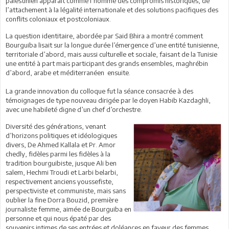
palestinien apparaît comme l’homme des compromis historiques, de
l’attachement à la légalité internationale et des solutions pacifiques des
conflits coloniaux et postcoloniaux.
La question identitaire, abordée par Said Bhira a montré comment
Bourguiba lisait sur la longue durée l’émergence d’une entité tunisienne,
territoriale d’abord, mais aussi culturelle et sociale, faisant de la Tunisie
une entité à part mais participant des grands ensembles, maghrébin
d’abord, arabe et méditerranéen ensuite.
La grande innovation du colloque fut la séance consacrée à des
témoignages de type nouveau dirigée par le doyen Habib Kazdaghli,
avec une habileté digne d’un chef d’orchestre.
Diversité des générations, venant
d’horizons politiques et idéologiques
divers, De Ahmed Kallala et Pr. Amor
chedly, fidèles parmi les fidèles à la
tradition bourguibiste, jusque Ali ben
salem, Hechmi Troudi et Larbi belarbi,
respectivement anciens youssefiste,
perspectiviste et communiste, mais sans
oublier la fine Dorra Bouzid, première
journaliste femme, aimée de Bourguiba en
personne et qui nous épaté par des
souvenirs intimes de ses entrées et doléances en faveur des femmes