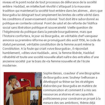
niveau et le point nodal de tout processus de délivrance de la société
entière. Haddad, en intellectuel révolté s’attaquait à la mauvaise
tradition qui maintenait la société tout entière dans les abimes , alors que
Bourguiba lui désignait tout simplement les limites de cette vérité dans
les conditions d’asservissement colonial. Tout doit être subordonné au
politique en contexte colonial. Point de salut et de refonte de l’édifice
social sans libération politique et souveraineté. Vieille question de
l’hégémonie du politique dans la pensée bourguibienne, mais que
l’histoire confortera, le jour où Bourguiba, en véritable chef vainqueur
annonce sa première réforme en promulguant dès août 1956, le code du
statut personnel, véritable constitution de la femme avant même la
Constitution. A la foule qui criait «vive Bourguiba», il répondait
humblement, «dites vive Haddad», ainsi, la femme libérée, Haddad
réhabilité et toute une société nouvelle allait naître des entrailles d’une
ancienne société par le biais de «la femme nouvelle et de l’école
moderne».
Sophie Bessis, coauteur d’une Biographie
de Bourguiba avec Souheyr belhassan a
développé sa thèse sur les stratégies
élaborées par Bourguiba en matière de
communication et comment il a mis ses
ressources aratoires et ses capacités
politiciennes pour construire un projet à la
mesure des ses ambitions, thème déjà