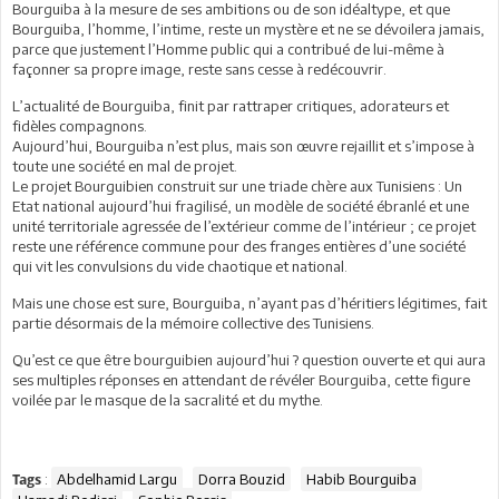
Bourguiba à la mesure de ses ambitions ou de son idéaltype, et que
Bourguiba, l’homme, l’intime, reste un mystère et ne se dévoilera jamais,
parce que justement l’Homme public qui a contribué de lui-même à
façonner sa propre image, reste sans cesse à redécouvrir.
L’actualité de Bourguiba, finit par rattraper critiques, adorateurs et
fidèles compagnons.
Aujourd’hui, Bourguiba n’est plus, mais son œuvre rejaillit et s’impose à
toute une société en mal de projet.
Le projet Bourguibien construit sur une triade chère aux Tunisiens : Un
Etat national aujourd’hui fragilisé, un modèle de société ébranlé et une
unité territoriale agressée de l’extérieur comme de l’intérieur ; ce projet
reste une référence commune pour des franges entières d’une société
qui vit les convulsions du vide chaotique et national.
Mais une chose est sure, Bourguiba, n’ayant pas d’héritiers légitimes, fait
partie désormais de la mémoire collective des Tunisiens.
Qu’est ce que être bourguibien aujourd’hui ? question ouverte et qui aura
ses multiples réponses en attendant de révéler Bourguiba, cette figure
voilée par le masque de la sacralité et du mythe.
:
Abdelhamid Largu
Dorra Bouzid
Habib Bourguiba
Tags