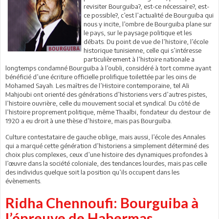
revisiter Bourguiba?, est-ce nécessaire?, est-
ce possible?, c’est l’actualité de Bourguiba qui
nous y incite, l’ombre de Bourguiba plane sur
le pays, sur le paysage politique et les
débats. Du point de vue de l’histoire, l’école
historique tunisienne, celle qui s’intéresse
particulièrement à l’histoire nationale a
longtemps condamné Bourguiba à l’oubli, considéré à tort comme ayant
bénéficié d’une écriture officielle prolifique toilettée par les oins de
Mohamed Sayah. Les maîtres de l’Histoire contemporaine, tel Ali
Mahjoubi ont orienté des générations d’historiens vers d’autres pistes,
l’histoire ouvrière, celle du mouvement social et syndical. Du côté de
l’histoire proprement politique, même Thaalbi, fondateur du destour de
1920 a eu droit à une thèse d’histoire, mais pas Bourguiba.
Culture contestataire de gauche oblige, mais aussi, l’école des Annales
qui a marqué cette génération d’historiens a simplement déterminé des
choix plus complexes, ceux d’une histoire des dynamiques profondes à
l’œuvre dans la société coloniale, des tendances lourdes, mais pas celle
des individus quelque soit la position qu’ils occupent dans les
évènements.
Ridha Chennoufi: Bourguiba à
l’épreuve de Habermas