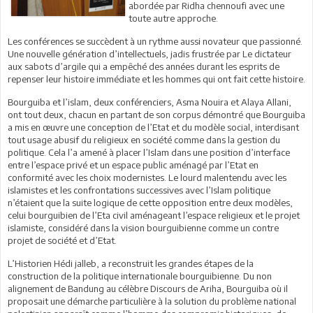
abordée par Ridha chennoufi avec une
toute autre approche.
Les conférences se succèdent à un rythme aussi novateur que passionné.
Une nouvelle génération d’intellectuels, jadis frustrée par Le dictateur
aux sabots d’argile qui a empêché des années durant les esprits de
repenser leur histoire immédiate et les hommes qui ont fait cette histoire.
Bourguiba et l’islam, deux conférenciers, Asma Nouira et Alaya Allani,
ont tout deux, chacun en partant de son corpus démontré que Bourguiba
a mis en œuvre une conception de l’Etat et du modèle social, interdisant
tout usage abusif du religieux en société comme dans la gestion du
politique. Cela l’a amené à placer l’Islam dans une position d’interface
entre l’espace privé et un espace public aménagé par l’Etat en
conformité avec les choix modernistes. Le lourd malentendu avec les
islamistes et les confrontations successives avec l’Islam politique
n’étaient que la suite logique de cette opposition entre deux modèles,
celui bourguibien de l’Eta civil aménageant l’espace religieux et le projet
islamiste, considéré dans la vision bourguibienne comme un contre
projet de société et d’Etat.
L’Historien Hédi jalleb, a reconstruit les grandes étapes de la
construction de la politique internationale bourguibienne. Du non
alignement de Bandung au célèbre Discours de Ariha, Bourguiba où il
proposait une démarche particulière à la solution du problème national