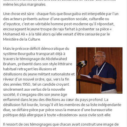
même les plus marginales.
Une chose est sûre : chaque fois que Bourguiba est interpellée par l’un
des acteurs présents autour d’une question sociale, culturelle ou
d’injustice, c’est en véritable homme post-moderne qu’il répondait,
encourageant le jeune troupe de raja farhat à présenter sa pièce «
Mohamed Ali » à la télé alors qu’elle venait d’être censurée par le
Ministère de la Culture.
Mais le précoce déficit démocratique du
système Bourguiba transparait déjà à
travers le témoignage de Abdelwahed
Braham, présenté dans son style littéraire
habituel retraçant les illusions et
désillusions du jeune militant nationaliste et
rêveur d’un nouvel ordre, qui, vers la fin
des années 1950, tel un candide croyant
sincèrement aux vertus de la nouvelle
société, il s’engagea dès son jeune âge
enflammé dans le jeu des élections au cœur du pays profond. La
désillusion fut lourde, lorsqu’il vît les membres de sa liste indépendante
élue, se défaire pièce par pièce sous la menace d’une bureaucratie
politique déjà allergique à toute «dissidence» aussi civile soit-elle.
Il ressort de ces témoignages que chacun avait construit une image de