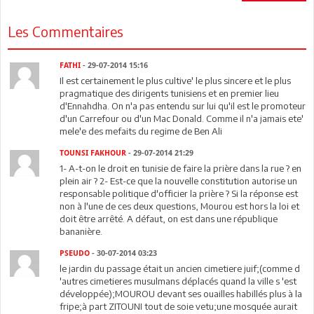
Les Commentaires
FATHI
- 29-07-2014 15:16
Il est certainement le plus cultive' le plus sincere et le plus
pragmatique des dirigents tunisiens et en premier lieu
d'Ennahdha. On n'a pas entendu sur lui qu'il est le promoteur
d'un Carrefour ou d'un Mac Donald. Comme il n'a jamais ete'
mele'e des mefaits du regime de Ben Ali
TOUNSI FAKHOUR
- 29-07-2014 21:29
1- A-t-on le droit en tunisie de faire la prière dans la rue ? en
plein air ? 2- Est-ce que la nouvelle constitution autorise un
responsable politique d'officier la prière ? Si la réponse est
non à l'une de ces deux questions, Mourou est hors la loi et
doit être arrêté. A défaut, on est dans une république
bananière.
PSEUDO
- 30-07-2014 03:23
le jardin du passage était un ancien cimetiere juif;(comme d
'autres cimetieres musulmans déplacés quand la ville s 'est
développée);MOUROU devant ses ouailles habillés plus à la
fripe;à part ZITOUNI tout de soie vetu;une mosquée aurait