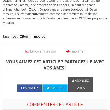
coach. Parmi les fidèles présent ce lundi matin, pris par la caméra de
Mohamed Hammi, le photographe de Leaders, un haut dirigeant
d’Ennahdha, Lotfi Zitoun. Drapé dans une superbe jebba taillée sur
mesure, il suivait attentivement, comme aux premiers jours de son
adhésion au Mouvement de la Tendance Islamique en 1978, les propos de
Mourou.
:
Lotfi Zitoun
mourou
Tags
Envoyer à un ami
Imprimer
VOUS AIMEZ CET ARTICLE ? PARTAGEZ-LE AVEC
VOS AMIS !
ABONNEZ-
PARTAGER
TWEETER
VOUS
COMMENTER CET ARTICLE