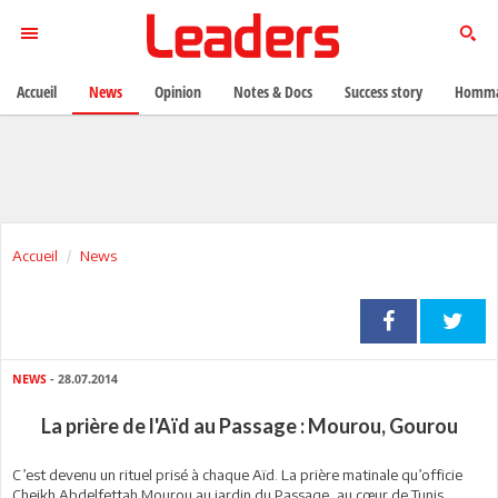
Accueil
News
Opinion
Notes & Docs
Success story
Homma
Accueil
News
NEWS
- 28.07.2014
La prière de l'Aïd au Passage : Mourou, Gourou
C’est devenu un rituel prisé à chaque Aïd. La prière matinale qu’officie
Cheikh Abdelfettah Mourou au jardin du Passage, au cœur de Tunis