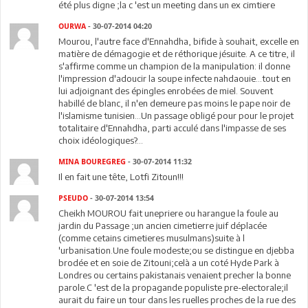
été plus digne ;la c 'est un meeting dans un ex cimtiere
OURWA
- 30-07-2014 04:20
Mourou, l'autre face d'Ennahdha, bifide à souhait, excelle en
matière de démagogie et de réthorique jésuite. A ce titre, il
s'affirme comme un champion de la manipulation: il donne
l'impression d'adoucir la soupe infecte nahdaouie...tout en
lui adjoignant des épingles enrobées de miel. Souvent
habillé de blanc, il n'en demeure pas moins le pape noir de
l'islamisme tunisien...Un passage obligé pour pour le projet
totalitaire d'Ennahdha, parti acculé dans l'impasse de ses
choix idéologiques?...
MINA BOUREGREG
- 30-07-2014 11:32
Il en fait une tête, Lotfi Zitoun!!!
PSEUDO
- 30-07-2014 13:54
Cheikh MOUROU fait unepriere ou harangue la foule au
jardin du Passage ;un ancien cimetierre juif déplacée
(comme cetains cimetieres musulmans)suite à l
'urbanisation.Une foule modeste;ou se distingue en djebba
brodée et en soie de Zitouni;celà a un coté Hyde Park à
Londres ou certains pakistanais venaient precher la bonne
parole.C 'est de la propagande populiste pre-electorale;il
aurait du faire un tour dans les ruelles proches de la rue des