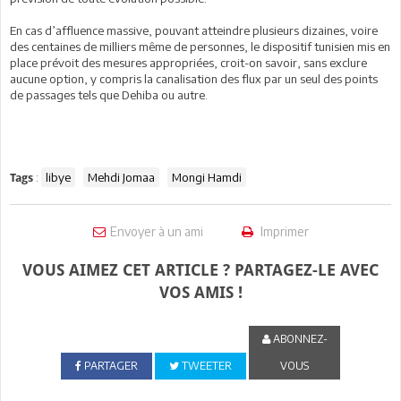
En cas d’affluence massive, pouvant atteindre plusieurs dizaines, voire
des centaines de milliers même de personnes, le dispositif tunisien mis en
place prévoit des mesures appropriées, croit-on savoir, sans exclure
aucune option, y compris la canalisation des flux par un seul des points
de passages tels que Dehiba ou autre.
:
libye
Mehdi Jomaa
Mongi Hamdi
Tags
Envoyer à un ami
Imprimer
VOUS AIMEZ CET ARTICLE ? PARTAGEZ-LE AVEC
VOS AMIS !
ABONNEZ-
PARTAGER
TWEETER
VOUS