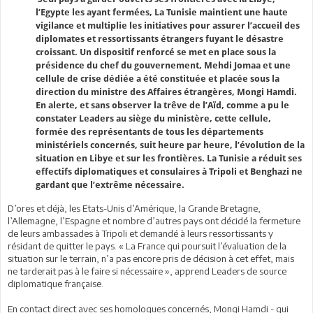
l’Egypte les ayant fermées, La Tunisie maintient une haute
vigilance et multiplie les initiatives pour assurer l’accueil des
diplomates et ressortissants étrangers fuyant le désastre
croissant. Un dispositif renforcé se met en place sous la
présidence du chef du gouvernement, Mehdi Jomaa et une
cellule de crise dédiée a été constituée et placée sous la
direction du ministre des Affaires étrangères, Mongi Hamdi.
En alerte, et sans observer la trêve de l’Aïd, comme a pu le
constater Leaders au siège du ministère, cette cellule,
formée des représentants de tous les départements
ministériels concernés, suit heure par heure, l’évolution de la
situation en Libye et sur les frontières. La Tunisie a réduit ses
effectifs diplomatiques et consulaires à Tripoli et Benghazi ne
gardant que l’extrême nécessaire.
D’ores et déjà, les Etats-Unis d’Amérique, la Grande Bretagne,
l’Allemagne, l’Espagne et nombre d’autres pays ont décidé la fermeture
de leurs ambassades à Tripoli et demandé à leurs ressortissants y
résidant de quitter le pays. « La France qui poursuit l’évaluation de la
situation sur le terrain, n’a pas encore pris de décision à cet effet, mais
ne tarderait pas à le faire si nécessaire », apprend Leaders de source
diplomatique française.
En contact direct avec ses homologues concernés, Mongi Hamdi - qui