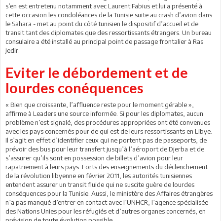
s’en est entretenu notamment avec Laurent Fabius et lui a présenté à
cette occasion les condoléances de la Tunisie suite au crash d’avion dans
le Sahara - met au point du côté tunisien le dispositif d’accueil et de
transit tant des diplomates que des ressortissants étrangers. Un bureau
consulaire a été installé au principal point de passage frontalier à Ras
Jedir.
Eviter le débordement et de
lourdes conéquences
« Bien que croissante, l’affluence reste pour le moment gérable »,
affirme à Leaders une source informée. Si pour les diplomates, aucun
problème n’est signalé, des procédures appropriées ont été convenues
avec les pays concernés pour de qui est de leurs ressortissants en Libye.
Il s’agit en effet d’identifier ceux qui ne portent pas de passeports, de
prévoir des bus pour leur transfert jusqu’à l’aéroport de Djerba et de
s’assurer qu’ils sont en possession de billets d’avion pour leur
rapatriement à leurs pays. Forts des enseignements du déclenchement
de la révolution libyenne en février 2011, les autorités tunisiennes
entendent assurer un transit fluide qui ne suscite guère de lourdes
conséquences pour la Tunisie. Aussi, le ministère des Affaires étrangères
n’a pas manqué d’entrer en contact avec l’UNHCR, l’agence spécialisée
des Nations Unies pour les réfugiés et d’autres organes concernés, en
prévision de toute évolution possible.