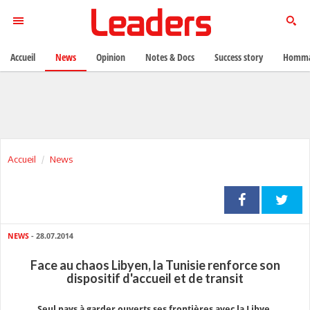
Accueil
News
Opinion
Notes & Docs
Success story
Homma
Accueil
News
NEWS
- 28.07.2014
Face au chaos Libyen, la Tunisie renforce son
dispositif d'accueil et de transit
Seul pays à garder ouverts ses frontières avec la Libye,