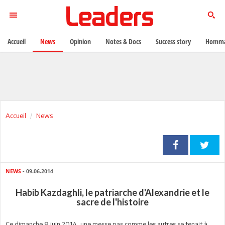
Accueil
News
Opinion
Notes & Docs
Success story
Homma
Accueil
News
NEWS
- 09.06.2014
Habib Kazdaghli, le patriarche d'Alexandrie et le
sacre de l'histoire
Ce dimanche 8 juin 2014, une messe pas comme les autres se tenait à