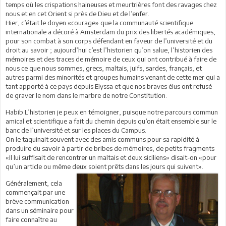
temps où les crispations haineuses et meurtrières font des ravages chez
nous et en cet Orient si près de Dieu et de l’enfer.
Hier, c’était le doyen «courage» que la communauté scientifique
internationale a décoré à Amsterdam du prix des libertés académiques,
pour son combat à son corps défendant en faveur de l’université et du
droit au savoir ; aujourd’hui c’est l’historien qu’on salue, l’historien des
mémoires et des traces de mémoire de ceux qui ont contribué à faire de
nous ce que nous sommes, grecs, maltais, juifs, sardes, français, et
autres parmi des minorités et groupes humains venant de cette mer qui a
tant apporté à ce pays depuis Elyssa et que nos braves élus ont refusé
de graver le nom dans le marbre de notre Constitution.
Habib L’historien je peux en témoigner, puisque notre parcours commun
amical et scientifique a fait du chemin depuis qu’on était ensemble sur le
banc de l’université et sur les places du Campus.
On le taquinait souvent avec des amis communs pour sa rapidité à
produire du savoir à partir de bribes de mémoires, de petits fragments
«Il lui suffisait de rencontrer un maltais et deux siciliens» disait-on «pour
qu’un article ou même deux soient prêts dans les jours qui suivent».
Généralement, cela
commençait par une
brève communication
dans un séminaire pour
faire connaître au