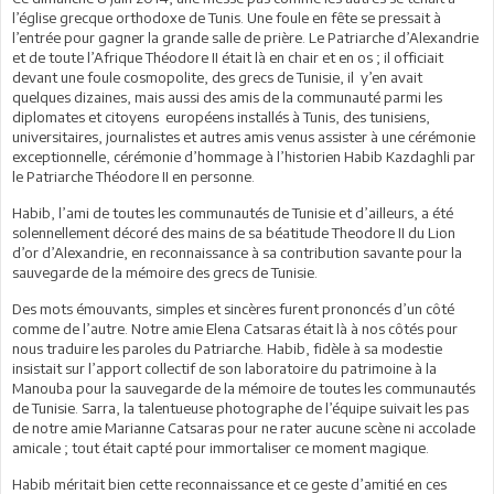
l’église grecque orthodoxe de Tunis. Une foule en fête se pressait à
l’entrée pour gagner la grande salle de prière. Le Patriarche d’Alexandrie
et de toute l’Afrique Théodore II était là en chair et en os ; il officiait
devant une foule cosmopolite, des grecs de Tunisie, il y’en avait
quelques dizaines, mais aussi des amis de la communauté parmi les
diplomates et citoyens européens installés à Tunis, des tunisiens,
universitaires, journalistes et autres amis venus assister à une cérémonie
exceptionnelle, cérémonie d’hommage à l’historien Habib Kazdaghli par
le Patriarche Théodore II en personne.
Habib, l’ami de toutes les communautés de Tunisie et d’ailleurs, a été
solennellement décoré des mains de sa béatitude Theodore II du Lion
d’or d’Alexandrie, en reconnaissance à sa contribution savante pour la
sauvegarde de la mémoire des grecs de Tunisie.
Des mots émouvants, simples et sincères furent prononcés d’un côté
comme de l’autre. Notre amie Elena Catsaras était là à nos côtés pour
nous traduire les paroles du Patriarche. Habib, fidèle à sa modestie
insistait sur l’apport collectif de son laboratoire du patrimoine à la
Manouba pour la sauvegarde de la mémoire de toutes les communautés
de Tunisie. Sarra, la talentueuse photographe de l’équipe suivait les pas
de notre amie Marianne Catsaras pour ne rater aucune scène ni accolade
amicale ; tout était capté pour immortaliser ce moment magique.
Habib méritait bien cette reconnaissance et ce geste d’amitié en ces