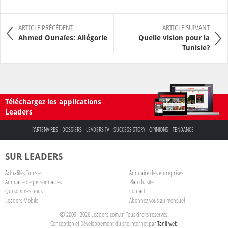
ARTICLE PRÉCÉDENT
ARTICLE SUIVANT
Ahmed Ounaïes: Allégorie
Quelle vision pour la
Tunisie?
Téléchargez les applications
Leaders
PARTENAIRES
DOSSIERS
LEADERS TV
SUCCESS STORY
OPINIONS
TENDANCE
SUR LEADERS
Actualités Tunisie
Annuaire des entreprises
Annuaire de personnalités
Plan du site
Qui sommes nous
Contact
Leaders Mobile
Abonnez-vous au mensuel
© 2009 - 2026 Leaders.com.tn Tous droits réservés.
Conception et Développement du site internet par
Tanit web