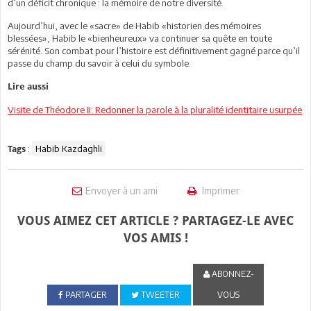
d’un déficit chronique : la mémoire de notre diversité.
Aujourd’hui, avec le «sacre» de Habib «historien des mémoires
blessées», Habib le «bienheureux» va continuer sa quête en toute
sérénité. Son combat pour l’histoire est définitivement gagné parce qu’il
passe du champ du savoir à celui du symbole.
Lire aussi
Visite de Théodore II: Redonner la parole à la pluralité identitaire usurpée
:
Habib Kazdaghli
Tags
Envoyer à un ami
Imprimer
VOUS AIMEZ CET ARTICLE ? PARTAGEZ-LE AVEC
VOS AMIS !
ABONNEZ-
PARTAGER
TWEETER
VOUS