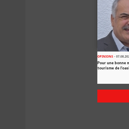
OPINIONS
- 07.08.20
Pour une bonne 
tourisme de l’oas