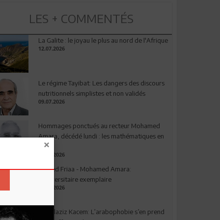
LES + COMMENTÉS
La Galite : le joyau le plus au nord de l'Afrique
12.07.2026
Le régime Tayibat: Les dangers des discours
nutritionnels simplistes et non validés
09.07.2026
Hommages ponctués au recteur Mohamed
Amara, décédé lundi : les mathématiques en
deuil
03.08.2026
Ahmed Friaa - Mohamed Amara:
l’Universitaire exemplaire
04.08.2026
Abdelaziz Kacem: L’arabophobie s’en prend