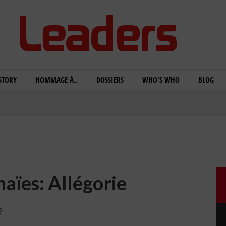
STORY
HOMMAGE À..
DOSSIERS
WHO'S WHO
BLOG
ïes: Allégorie
?