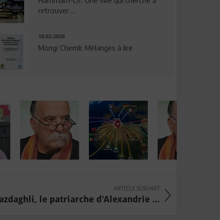
Hammam-Lif: Une ville qui cherche à
retrouver ...
10.03.2026
Mongi Chemli: Mélanges à lire
ARTICLE SUIVANT
zdaghli, le patriarche d'Alexandrie ...