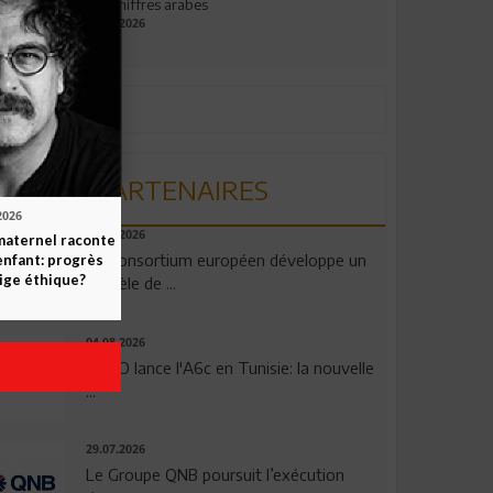
aux chiffres arabes
09.07.2026
PARTENAIRES
2026
06.08.2026
maternel raconte
Un consortium européen développe un
enfant: progrès
ige éthique?
modèle de ...
04.08.2026
OPPO lance l'A6c en Tunisie: la nouvelle
...
29.07.2026
Le Groupe QNB poursuit l’exécution