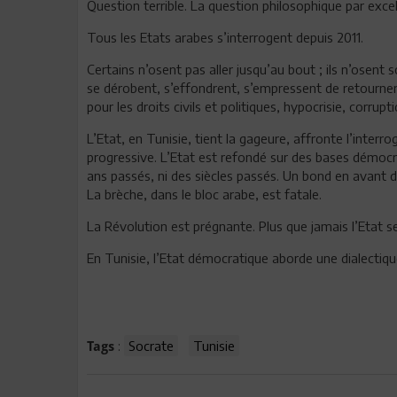
Question terrible. La question philosophique par excel
Tous les Etats arabes s’interrogent depuis 2011.
Certains n’osent pas aller jusqu’au bout ; ils n’osent 
se dérobent, s’effondrent, s’empressent de retourner à
pour les droits civils et politiques, hypocrisie, corrupt
L’Etat, en Tunisie, tient la gageure, affronte l’inter
progressive. L’Etat est refondé sur des bases démocr
ans passés, ni des siècles passés. Un bond en avant 
La brèche, dans le bloc arabe, est fatale.
La Révolution est prégnante. Plus que jamais l’Etat 
En Tunisie, l’Etat démocratique aborde une dialectiqu
:
Socrate
Tunisie
Tags