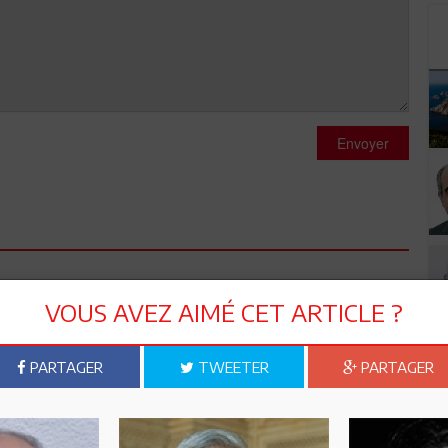
Envoyer
 "connais-toi toi-même est toujours valable puisque elle veut
VOUS AVEZ AIMÉ CET ARTICLE ?
e qua non pour une vie prospère, il est allé"Socrate" jusqu´a
. Les citoyens ont aujourd´hui plus de moyens pour se
de "Maslow" qui commence par les besoins necessaires jusqu´au
PARTAGER
TWEETER
PARTAGER
 dans le progres. Quant aux commis l´Etat´qui sont sencés
sont pas prés á gâcher leur vies et qu´ils savent pourquoi ils
t des droits á faire valoir.