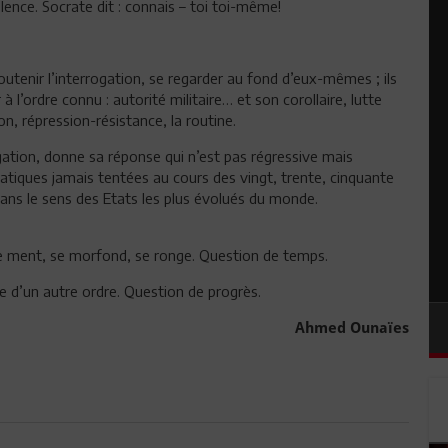
lence. Socrate dit : connais – toi toi-même!
soutenir l’interrogation, se regarder au fond d’eux-mêmes ; ils
 l’ordre connu : autorité militaire… et son corollaire, lutte
ion, répression-résistance, la routine.
rogation, donne sa réponse qui n’est pas régressive mais
atiques jamais tentées au cours des vingt, trente, cinquante
dans le sens des Etats les plus évolués du monde.
se ment, se morfond, se ronge. Question de temps.
e d’un autre ordre. Question de progrès.
Ahmed Ounaïes