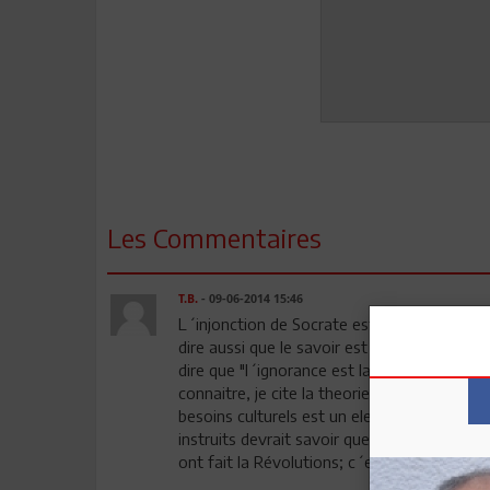
Les Commentaires
T.B.
- 09-06-2014 15:46
L´injonction de Socrate est toujour valable
dire aussi que le savoir est la condition sin
dire que "l´ignorance est la racine du mal"
connaitre, je cite la theorie des besoins 
besoins culturels est un element important
instruits devrait savoir que les citoyens ne 
ont fait la Révolutions; c´est parce qu ils on