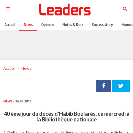
Accueil
News
Opinion
Notes & Docs
Success story
Homma
Accueil
News
NEWS
- 26.05.2014
40 ème jour du décès d'Habib Boularès, ce mercredi à
la Bibliothèque nationale
A l’initiative d’un groupe d’amis de divers milieux culturel, journalistique