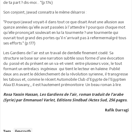
de ta part ? dis-moi… “(p.174)
Son conjoint, Jawad connaitra le même désarroi :
“Pourquoi Jawad voyait-il dans tout ce que disait Anat une allusion aux
quinze années qu’elle avait passées à l’attendre ? pourquoi chaque mot
qu’elle prononçait soulevait en lui la tourmente ? une tourmente qui
ouvrait tout grand des portes qu’il n’arrivait pas à refermermalgré tous
ses efforts.“ (p.177)
Les Gardiens de l’air est un travail de dentelle finement ciselé. Sa
structure se base sur une narration subtile sous forme d’une évocation
du passé et du présent en un va-et-vient entre plusieurs voix, le tout
formant un entrelacs ingénieux qui tient le lecteur en haleine. Publié
deux ans avant le déclenchement de la révolution syrienne, il transgresse
les tabous et, comme le récent Automobile Club d’Egypte de l’Egyptien
Alaa El Aswany,, il est hautement prémonitoire. Un beau roman à lire.
Rosa Yassin Hassan, Les Gardiens de l’air, roman traduit de l’arabe
(Syrie) par Emmanuel Varlet, Editions Sindbad /Actes Sud, 256 pages
.
Rafik Darragi
:
Beyrouth
Tags