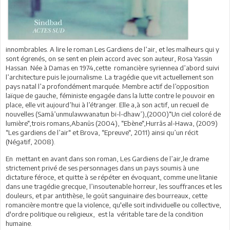
innombrables. A lire le roman Les Gardiens de l’air, et les malheurs qui y
sont égrenés, on se sent en plein accord avec son auteur, Rosa Yassin
Hassan. Née à Damas en 1974,cette romancière syriennea d’abord suivi
l’architecture puis le journalisme. La tragédie que vit actuellement son
pays natal l’a profondément marquée. Membre actif de l’opposition
laïque de gauche, féministe engagée dans la lutte contre le pouvoir en
place, elle vit aujourd’hui à l’étranger. Elle a,à son actif, un recueil de
nouvelles (Samâ’unmulawwanatun bi-l-dhaw’),(2000)“Un ciel coloré de
lumière“,trois romans,Abanûs (2004), “Ebène“,Hurrâs al-Hawa, (2009)
“Les gardiens de l’air“ et Brova, “Epreuve“, 2011) ainsi qu’un récit
(Négatif, 2008).
En mettant en avant dans son roman, Les Gardiens de l’air,le drame
strictement privé de ses personnages dans un pays soumis à une
dictature féroce, et quitte à se répéter en évoquant, comme une litanie
dans une tragédie grecque, l’insoutenable horreur, les souffrances et les
douleurs, et par antithèse, le goût sanguinaire des bourreaux, cette
romancière montre que la violence, qu'elle soit individuelle ou collective,
d'ordre politique ou religieux, est la véritable tare de la condition
humaine.