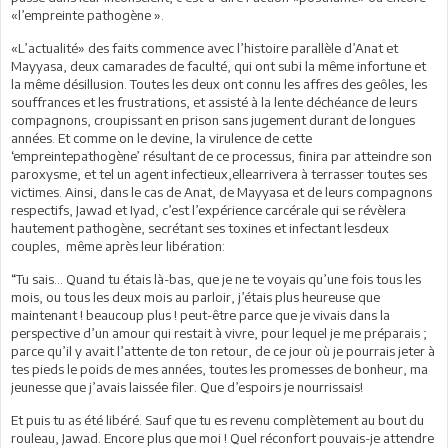
«l’empreinte pathogène ».
«L’actualité» des faits commence avec l’histoire parallèle d’Anat et
Mayyasa, deux camarades de faculté, qui ont subi la même infortune et
la même désillusion. Toutes les deux ont connu les affres des geôles, les
souffrances et les frustrations, et assisté à la lente déchéance de leurs
compagnons, croupissant en prison sans jugement durant de longues
années. Et comme on le devine, la virulence de cette
‘empreintepathogène’ résultant de ce processus, finira par atteindre son
paroxysme, et tel un agent infectieux,ellearrivera à terrasser toutes ses
victimes. Ainsi, dans le cas de Anat, de Mayyasa et de leurs compagnons
respectifs, Jawad et Iyad, c’est l’expérience carcérale qui se révèlera
hautement pathogène, secrétant ses toxines et infectant lesdeux
couples, même après leur libération:
“Tu sais… Quand tu étais là-bas, que je ne te voyais qu’une fois tous les
mois, ou tous les deux mois au parloir, j’étais plus heureuse que
maintenant ! beaucoup plus ! peut-être parce que je vivais dans la
perspective d’un amour qui restait à vivre, pour lequel je me préparais ;
parce qu’il y avait l’attente de ton retour, de ce jour où je pourrais jeter à
tes pieds le poids de mes années, toutes les promesses de bonheur, ma
jeunesse que j’avais laissée filer. Que d’espoirs je nourrissais!
Et puis tu as été libéré. Sauf que tu es revenu complètement au bout du
rouleau, Jawad. Encore plus que moi ! Quel réconfort pouvais-je attendre