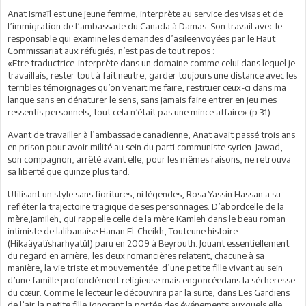
Anat Ismaïl est une jeune femme, interprète au service des visas et de
l’immigration de l’ambassade du Canada à Damas. Son travail avec le
responsable qui examine les demandes d’asileenvoyées par le Haut
Commissariat aux réfugiés, n’est pas de tout repos :
«Etre traductrice-interprète dans un domaine comme celui dans lequel je
travaillais, rester tout à fait neutre, garder toujours une distance avec les
terribles témoignages qu’on venait me faire, restituer ceux-ci dans ma
langue sans en dénaturer le sens, sans jamais faire entrer en jeu mes
ressentis personnels, tout cela n’était pas une mince affaire» (p.31)
Avant de travailler à l’ambassade canadienne, Anat avait passé trois ans
en prison pour avoir milité au sein du parti communiste syrien. Jawad,
son compagnon, arrêté avant elle, pour les mêmes raisons, ne retrouva
sa liberté que quinze plus tard.
Utilisant un style sans fioritures, ni légendes, Rosa Yassin Hassan a su
refléter la trajectoire tragique de ses personnages. D’abordcelle de la
mère,Jamileh, qui rappelle celle de la mère Kamleh dans le beau roman
intimiste de lalibanaise Hanan El-Cheikh, Touteune histoire
(Hikaâyatîsharhyatûl) paru en 2009 à Beyrouth. Jouant essentiellement
du regard en arrière, les deux romancières relatent, chacune à sa
manière, la vie triste et mouvementée d’une petite fille vivant au sein
d’une famille profondément religieuse mais engoncéedans la sécheresse
du cœur. Comme le lecteur le découvrira par la suite, dans Les Gardiens
de l’air,la petite fille,ignorant la portée des événements auxquels elle