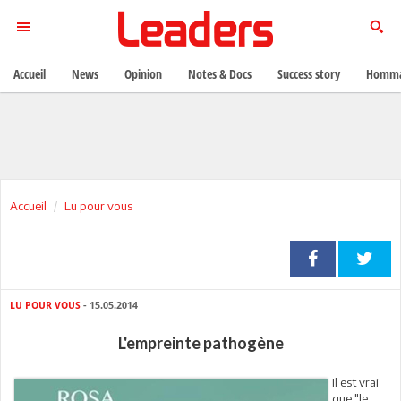
Accueil
News
Opinion
Notes & Docs
Success story
Homma
Accueil
Lu pour vous
LU POUR VOUS
- 15.05.2014
L'empreinte pathogène
Il est vrai
que "le