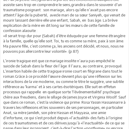
assiste sans trop en comprendre le sens,grandira dans le souvenir d’un
traumatisme poignant : son mariage, alors qu’elle n’avait pas encore
atteint l’âge de la puberté, avecle mari de sa sœur Saniyeh, qui venait de
mourir laissant derrière elle une enfant, Sabah, en bas âge. La brève
explication de la mère en dit long sur les mœurs de cette famille de
confession alaouite :
«Il serait trop dur pour (Sabah) d’être éduquée par une femme étrangère
à la famille, quelle qu’elle soit. Toi, tu es comme sa mère, paix à son âme.
Ma pauvre fille, c’est comme ça, les anciens ont décidé, et nous, nous ne
pouvons pas allercontre leur volonté». (p.87)
L’ironie tragique est que ce mariage insolite n’aura pas empêché le
suicide de Sabah dans la fleur de l’âge. Il l’aura, au contraire, provoqué.
L’insertion habile de cette tragique ironie court en filigrane dans tout le
roman.Grâce à ce procédé l’œuvre devient plus qu’une réflexion sur les
interactions de la vie moderne, ou comme le titre le suggère, une subtile
référence au ‘karma’ et à ses cartes ésotériques. Elle suit en effetun
processus qui rappelle en quelque sorte ‘l’événementialité’ psychique
chère aux freudiens, dans le sillage de James Joyce et Virginia Woolf. Sauf
que dans ce roman, c’est la violence qui prime. Rosa Yassin Hassannarre à
travers les réflexions et les souvenirs de ses personnages, en particulier
Anat, sa mère Jamileh, son père Hassan et Mayyasa, une amie
d’infortune, ce qui s’est produit depuis «l’actualité» des faits à l’origine
de ces traumatismes et de ces dérives jusqu’à «l’inactualité» de ce qui se
passe dans leur inconscient, c’est-à-dire l’action «posthume» ou encore