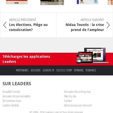
ARTICLE PRÉCÉDENT
ARTICLE SUIVANT
Les élections, Piège ou
Nidaa Tounès : la crise
consécration?
prend de l'ampleur
Téléchargez les applications
Leaders
PARTENAIRES
DOSSIERS
LEADERS TV
SUCCESS STORY
OPINIONS
TENDANCE
SUR LEADERS
Actualités Tunisie
Annuaire des entreprises
Annuaire de personnalités
Plan du site
Qui sommes nous
Contact
Leaders Mobile
Abonnez-vous au mensuel
© 2009 - 2026 Leaders.com.tn Tous droits réservés.