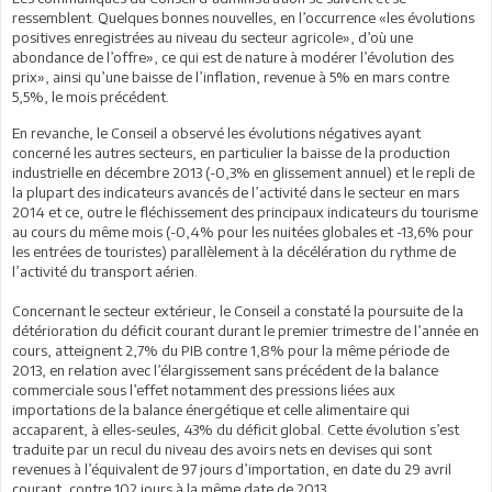
ressemblent. Quelques bonnes nouvelles, en l’occurrence «les évolutions
positives enregistrées au niveau du secteur agricole», d’où une
abondance de l’offre», ce qui est de nature à modérer l’évolution des
prix», ainsi qu’une baisse de l’inflation, revenue à 5% en mars contre
5,5%, le mois précédent.
En revanche, le Conseil a observé les évolutions négatives ayant
concerné les autres secteurs, en particulier la baisse de la production
industrielle en décembre 2013 (-0,3% en glissement annuel) et le repli de
la plupart des indicateurs avancés de l’activité dans le secteur en mars
2014 et ce, outre le fléchissement des principaux indicateurs du tourisme
au cours du même mois (-0,4% pour les nuitées globales et -13,6% pour
les entrées de touristes) parallèlement à la décélération du rythme de
l’activité du transport aérien.
Concernant le secteur extérieur, le Conseil a constaté la poursuite de la
détérioration du déficit courant durant le premier trimestre de l’année en
cours, atteignent 2,7% du PIB contre 1,8% pour la même période de
2013, en relation avec l’élargissement sans précédent de la balance
commerciale sous l’effet notamment des pressions liées aux
importations de la balance énergétique et celle alimentaire qui
accaparent, à elles-seules, 43% du déficit global. Cette évolution s’est
traduite par un recul du niveau des avoirs nets en devises qui sont
revenues à l’équivalent de 97 jours d’importation, en date du 29 avril
courant, contre 102 jours à la même date de 2013.