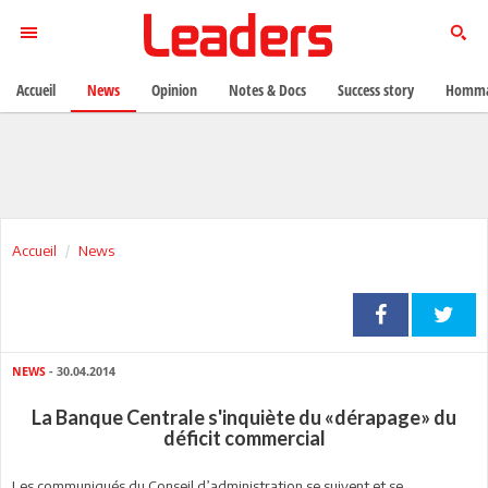
Accueil
News
Opinion
Notes & Docs
Success story
Homma
Accueil
News
NEWS
- 30.04.2014
La Banque Centrale s'inquiète du «dérapage» du
déficit commercial
Les communiqués du Conseil d’administration se suivent et se