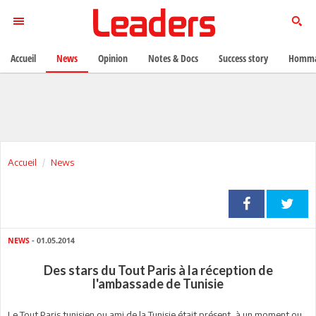
Accueil
News
Opinion
Notes & Docs
Success story
Homma
Accueil
News
NEWS
- 01.05.2014
Des stars du Tout Paris à la réception de
l'ambassade de Tunisie
Le Tout Paris tunisien ou ami de la Tunisie était présent, à un moment ou