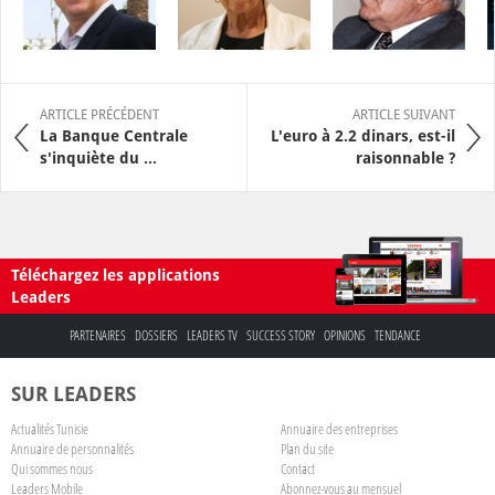
ARTICLE PRÉCÉDENT
ARTICLE SUIVANT
La Banque Centrale
L'euro à 2.2 dinars, est-il
s'inquiète du ...
raisonnable ?
Téléchargez les applications
Leaders
PARTENAIRES
DOSSIERS
LEADERS TV
SUCCESS STORY
OPINIONS
TENDANCE
SUR LEADERS
Actualités Tunisie
Annuaire des entreprises
Annuaire de personnalités
Plan du site
Qui sommes nous
Contact
Leaders Mobile
Abonnez-vous au mensuel