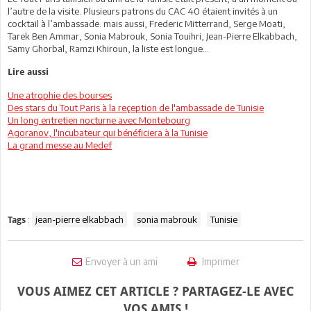
l’autre de la visite. Plusieurs patrons du CAC 40 étaient invités à un
cocktail à l’ambassade. mais aussi, Frederic Mitterrand, Serge Moati,
Tarek Ben Ammar, Sonia Mabrouk, Sonia Touihri, Jean-Pierre Elkabbach,
Samy Ghorbal, Ramzi Khiroun, la liste est longue…
Lire aussi
Une atrophie des bourses
Des stars du Tout Paris à la reçeption de l'ambassade de Tunisie
Un long entretien nocturne avec Montebourg
Agoranov, l'incubateur qui bénéficiera à la Tunisie
La grand messe au Medef
:
jean-pierre elkabbach
sonia mabrouk
Tunisie
Tags
Envoyer à un ami
Imprimer
VOUS AIMEZ CET ARTICLE ? PARTAGEZ-LE AVEC
VOS AMIS !