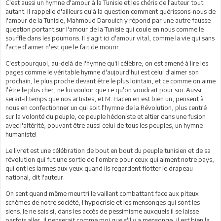
C'est aussi un hymne d'amour à la Tunisie et les chéris de l'auteur tout
autant. Il rappelle d'ailleurs qu'à la question comment guérissons-nous de
l'amour de la Tunisie, Mahmoud Darouich y répond par une autre fausse
question portant sur l'amour de la Tunisie qui coule en nous comme le
souffle dans les poumons. Il s'agit ici d'amour vital, comme la vie qui sans
l'acte d'aimer n'est que le fait de mourir.
C'est pourquoi, au-delà de l'hymne qu'il célèbre, on est amené à lire les
pages comme le véritable hymne d'aujourd'hui est celui d'aimer son
prochain, le plus proche devant être le plus lointain, et ce comme on aime
l'être le plus cher, ne lui vouloir que ce qu'on voudrait pour soi. Aussi
serait-il temps que nos artistes, et M. Hacen en est bien un, pensent à
nous en confectionner un qui soit l'hymne de la Révolution, plus centré
sur la volonté du peuple, ce peuple hédoniste et altier dans une fusion
avec l'altérité, pouvant être aussi celui de tous les peuples, un hymne
humaniste!
Le livret est une célébration de bout en bout du peuple tunisien et de sa
révolution qui fut une sortie de l'ombre pour ceux qui aiment notre pays,
qui ont les larmes aux yeux quand ils regardent flotter le drapeau
national, dit l'auteur.
On sent quand même meurtri le vaillant combattant face aux piteux
schèmes de notre société, l'hypocrisie et les mensonges qui sont les
siens. Je ne sais si, dans les accès de pessimisme auxquels il se laisse
parfois aller, il penserait comme moi que s'il y a mensonge, il est bien la