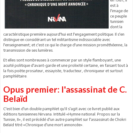
en 1981, il
est à
l'image de
ce peuple
tunisien
dont la
caractéristique première aujourd'hui est l'engagement politique. Il s'en
distingue en considérant un tel militantisme indissociable avec
l'enseignement; et c'est ce qui le charge d'une mission prométhéenne, la
transmission de ses lumières.
Et elles sont nombreuses à commencer par un style flamboyant, une
acuité politique d'avant-garde et une prolixité certaine, en faisant tout à
la fois poète prosateur, essayiste, traducteur, chroniqueur et surtout
pamphlétaire.
Opus premier: l'assassinat de C.
Belaïd
C'est bien d'un double pamphlet qu'il s'agit avec ce livret publié aux
éditions tunisiennes Nirvana. Intitulé «Hymne national. Propos sur la
Tunisie, II», il est précédé d'un autre pamphlet sur l'assassinat de Chokri
Belaïd titré «Chronique d'une mort annoncée».