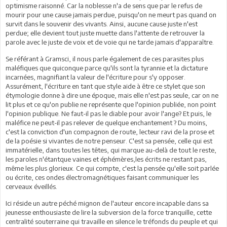
optimisme raisonné. Car la noblesse n'a de sens que par le refus de
mourir pour une cause jamais perdue, puisqu'on ne meurt pas quand on
survit dans le souvenir des vivants. Ainsi, aucune cause juste n'est
perdue; elle devient tout juste muette dans l'attente de retrouver la
parole avec le juste de voix et de voie qui ne tarde jamais d'apparaître.
Se référant à Gramsci, il nous parle également de ces parasites plus
maléfiques que quiconque parce qu'ils sont la tyrannie et la dictature
incarnées, magnifiant la valeur de l'écriture pour s'y opposer.
Assurément, l'écriture en tant que style aide à être ce stylet que son
étymologie donne à dire une époque, mais elle n'est pas seule, car on ne
lit plus et ce qu'on publie ne représente que l'opinion publiée, non point
l'opinion publique. Ne faut-il pas le diable pour avoir l'ange? Et puis, le
maléfice ne peut-il pas relever de quelque enchantement ? Du moins,
c'est la conviction d'un compagnon de route, lecteur ravi de la prose et
de la poésie si vivantes de notre penseur. C'est sa pensée, celle qui est
immatérielle, dans toutes les têtes, qui marque au-delà de tout le reste,
les paroles n'étantque vaines et éphémères,les écrits ne restant pas,
même les plus glorieux. Ce qui compte, c'est la pensée qu'elle soit parlée
ou écrite, ces ondes électromagnétiques faisant communiquer les
cerveaux éveillés.
Ici réside un autre péché mignon de l'auteur encore incapable dans sa
jeunesse enthousiaste de lire la subversion de la force tranquille, cette
centralité souterraine qui travaille en silence le tréfonds du peuple et qui