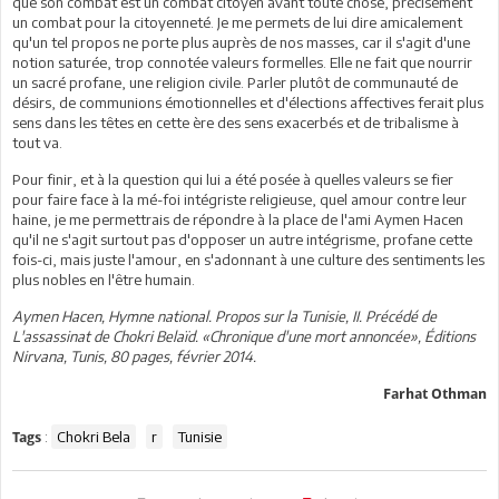
que son combat est un combat citoyen avant toute chose, précisément
un combat pour la citoyenneté. Je me permets de lui dire amicalement
qu'un tel propos ne porte plus auprès de nos masses, car il s'agit d'une
notion saturée, trop connotée valeurs formelles. Elle ne fait que nourrir
un sacré profane, une religion civile. Parler plutôt de communauté de
désirs, de communions émotionnelles et d'élections affectives ferait plus
sens dans les têtes en cette ère des sens exacerbés et de tribalisme à
tout va.
Pour finir, et à la question qui lui a été posée à quelles valeurs se fier
pour faire face à la mé-foi intégriste religieuse, quel amour contre leur
haine, je me permettrais de répondre à la place de l'ami Aymen Hacen
qu'il ne s'agit surtout pas d'opposer un autre intégrisme, profane cette
fois-ci, mais juste l'amour, en s'adonnant à une culture des sentiments les
plus nobles en l'être humain.
Aymen Hacen, Hymne national. Propos sur la Tunisie, II. Précédé de
L'assassinat de Chokri Belaïd. «Chronique d'une mort annoncée», Éditions
Nirvana, Tunis, 80 pages, février 2014.
Farhat Othman
:
Chokri Bela
r
Tunisie
Tags