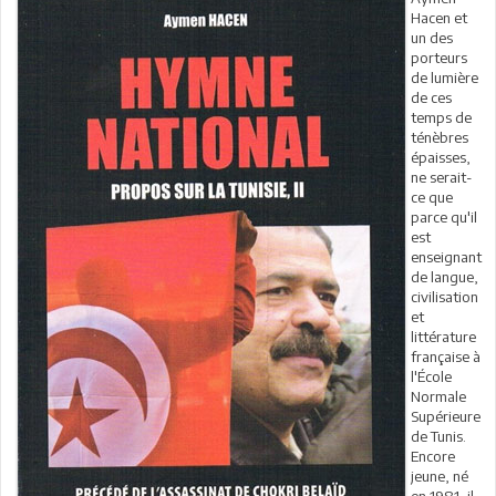
Hacen et
un des
porteurs
de lumière
de ces
temps de
ténèbres
épaisses,
ne serait-
ce que
parce qu'il
est
enseignant
de langue,
civilisation
et
littérature
française à
l'École
Normale
Supérieure
de Tunis.
Encore
jeune, né