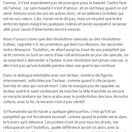
l'amour, il n'est assurément pas de pourquoi pour la beauté, l'autre face
de l'amour, car sans beauté il n'est d'amour, et on est beau quand on est
aimé. Aimons-nous les uns les autres donc, et on enlèvera la hideur qui
est en nos cœurs. Cala, Hacen ne le dit pas, mais on ne peut que le lire
entre les lignes malgré les quelques colères et excès auxquels il se laisse
aller pour cause d'amertumes encore vivaces.
Nous n'avons connu que des révolutions vaincues ou des révolutions
trahies, regrette-t-il; les premières gardent nos illusions, les secondes
notre désespoir. Toutefois, en allant jusqu'au bout de son pamphlet qui
se lit comme on boit un verre d'eau rafraîchissante un jour de canicule, on
se surprend à demander à l'auteur si une révolution est jamais vaincue, si
elle n'est pas qu'une bataille perdue dans une guerre qui continue.
Dans ce dialogue inévitable avec son lecteur, nombre de figures
interviennent, sollicitées par l'auteur, comme quand il cite Jacques
Derrida et celui qui courait mort. Cela ne manque pas de rappeler au
lecteur averti le saint continuant de marcher la tête tranchée ou encore
un miracle similaire sur terre arabe avec le poète Robin des bois de notre
culture; avec la foi, le miracle n'est-il pas vérité?
Si l'humaniste qui lit Hacen a quelque gêne parfois, c'est qu'il lit un
pamphlet qui est forcément excessif, comme quand le poète verse dans
le travers qu'il dénonce. Les poètes n'ont-ils pas tous les droits, me
rétorquerait-on? Toutefois, quelle différence aurait-on alors avec la