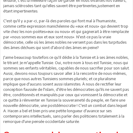
ensuite, c'est la meilleure façon de garder en nous vivantes nos valeurs,
jamais sclérosées tant qu'elles savent être pertinentes,justement en
étant impertinentes.
C'est qu'il y a par-ci, par-là des paroles qui font mal à l'humaniste,
comme cette expression manichéenne du «eux et nous» qui devient trop
vite chez les non-poètes«eux ou nous» et qui gagnerait à être remplacée
par «nous sommes eux et eux sont nous». N'est-ce pas la vraie
démocratie, celle où les âmes nobles ne versent pas dans les turpitudes
des âmes déchues qui sont d'abord des âmes en peine?
J'aime beaucoup toutefois ce qu'il dédie à la Tunisie et à ses âmes nobles,
le titrant: Je m'appelle Tunisie. Oui, notre nom à tous est Tunisie, nous qui
sommes ses enfants véritables, capables de nous sacrifier pour son salut.
Aussi, devons-nous toujours savoir aller à la rencontre de nous-mêmes,
parce que nous autres Tunisiens sommes pluriels; et ce pluralisme
implique que d'aucuns soient aussi islamistes. À nous de rectifier leur
conception faussée de l'islam, d'être les démocraties qu'ils ne savent pas
être, conditionnés et manipulés par ceux qui vomissent la démocratie et
ce quitte à réinventer en Tunisie la souveraineté du peuple, en faire une
nouvelle démocratie, une postdémocratie ! C'est un combat dans lequel
A. Hacen a bel et bien pris une petite longueur d'avance sur ses
contemporains intellectuels, sans parler des politiciens totalement à la
remorque d'une pensée occidentale saturée.