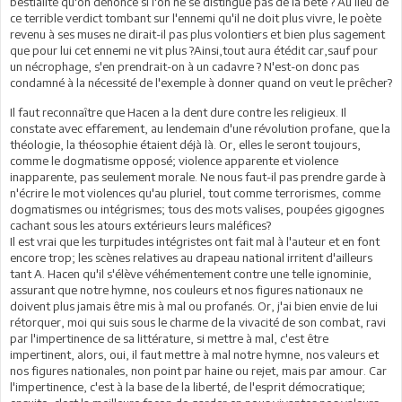
bestialité qu'on dénonce si l'on ne se distingue pas de la bête ? Au lieu de
ce terrible verdict tombant sur l'ennemi qu'il ne doit plus vivre, le poète
revenu à ses muses ne dirait-il pas plus volontiers et bien plus sagement
que pour lui cet ennemi ne vit plus ?Ainsi,tout aura étédit car,sauf pour
un nécrophage, s'en prendrait-on à un cadavre ? N'est-on donc pas
condamné à la nécessité de l'exemple à donner quand on veut le prêcher?
Il faut reconnaître que Hacen a la dent dure contre les religieux. Il
constate avec effarement, au lendemain d'une révolution profane, que la
théologie, la théosophie étaient déjà là. Or, elles le seront toujours,
comme le dogmatisme opposé; violence apparente et violence
inapparente, pas seulement morale. Ne nous faut-il pas prendre garde à
n'écrire le mot violences qu'au pluriel, tout comme terrorismes, comme
dogmatismes ou intégrismes; tous des mots valises, poupées gigognes
cachant sous les atours extérieurs leurs maléfices?
Il est vrai que les turpitudes intégristes ont fait mal à l'auteur et en font
encore trop; les scènes relatives au drapeau national irritent d'ailleurs
tant A. Hacen qu'il s'élève véhémentement contre une telle ignominie,
assurant que notre hymne, nos couleurs et nos figures nationaux ne
doivent plus jamais être mis à mal ou profanés. Or, j'ai bien envie de lui
rétorquer, moi qui suis sous le charme de la vivacité de son combat, ravi
par l'impertinence de sa littérature, si mettre à mal, c'est être
impertinent, alors, oui, il faut mettre à mal notre hymne, nos valeurs et
nos figures nationales, non point par haine ou rejet, mais par amour. Car
l'impertinence, c'est à la base de la liberté, de l'esprit démocratique;