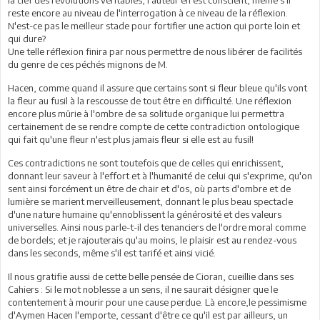
la clef des révolutions véritables, l'auteur en est conscient, même s'il
reste encore au niveau de l'interrogation à ce niveau de la réflexion.
N'est-ce pas le meilleur stade pour fortifier une action qui porte loin et
qui dure?
Une telle réflexion finira par nous permettre de nous libérer de facilités
du genre de ces péchés mignons de M.
Hacen, comme quand il assure que certains sont si fleur bleue qu'ils vont
la fleur au fusil à la rescousse de tout être en difficulté. Une réflexion
encore plus mûrie à l'ombre de sa solitude organique lui permettra
certainement de se rendre compte de cette contradiction ontologique
qui fait qu'une fleur n'est plus jamais fleur si elle est au fusil!
Ces contradictions ne sont toutefois que de celles qui enrichissent,
donnant leur saveur à l'effort et à l'humanité de celui qui s'exprime, qu'on
sent ainsi forcément un être de chair et d'os, où parts d'ombre et de
lumière se marient merveilleusement, donnant le plus beau spectacle
d'une nature humaine qu'ennoblissent la générosité et des valeurs
universelles. Ainsi nous parle-t-il des tenanciers de l'ordre moral comme
de bordels; et je rajouterais qu'au moins, le plaisir est au rendez-vous
dans les seconds, même s'il est tarifé et ainsi vicié.
Il nous gratifie aussi de cette belle pensée de Cioran, cueillie dans ses
Cahiers : Si le mot noblesse a un sens, il ne saurait désigner que le
contentement à mourir pour une cause perdue. Là encore,le pessimisme
d'Aymen Hacen l'emporte, cessant d'être ce qu'il est par ailleurs, un