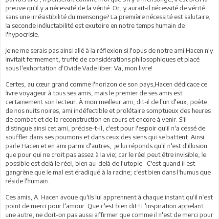
preuve qu'il y a nécessité de la vérité. Or, y aurait-il nécessité de vérité
sans une irrésistibilité du mensonge? La première nécessité est salutaire,
la seconde inéluctabilité est exutoire en notre temps humain de
l'hypocrisie.
Je ne me serais pas ainsi allé à la réflexion si l'opus de notre ami Hacen n'y
invitait fermement, truffé de considérations philosophiques et placé
sous l'exhortation d'Ovide Vade liber: Va, mon livre!
Certes, au cœur grand comme l'horizon de son pays,Hacen dédicace ce
livre voyageur à tous ses amis, mais le premier de ses amis est
certainement son lecteur. À mon meilleur ami, dit-il de l'un d'eux, poète
de nos nuits noires, ami indéfectible et prolétaire somptueux des heures
de combat et de la reconstruction en cours et encore à venir. S'il
distingue ainsi cet ami, précise-t-il, c'est pour l'espoir qu'il n'a cessé de
souffler dans ses poumons et dans ceux des siens qui se battent. Ainsi
parle Hacen et en ami parmi d'autres, je lui réponds qu'il n'est d'illusion
que pour qui ne croit pas assez à la vie; car le réel peut être invisible, le
possible est delà le réel, bien au-delà de l'utopie. C'est quand il est
gangrène que le mal est éradiqué à la racine; c'est bien dans l'humus que
réside l'humain.
Ces amis, A. Hacen avoue qu'ils lui apprennent à chaque instant qu'il n'est
point de merci pour l'amour. Que c'est bien dit ! L'inspiration appelant
une autre, ne doit-on pas aussi affirmer que comme il n'est de merci pour