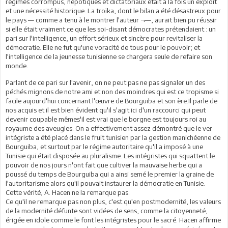
régimes corrompus, népotiques et dictatoriaux était à la fois un exploit
et une nécessité historique. La troïka, dont le bilan a été désastreux pour
le pays — comme a tenu à le montrer l'auteur ¬—, aurait bien pu réussir
si elle était vraiment ce que les soi-disant démocrates prétendaient : un
pari sur l'intelligence, un effort sérieux et sincère pour revitaliser la
démocratie. Elle ne fut qu'une voracité de tous pour le pouvoir; et
l'intelligence de la jeunesse tunisienne se chargera seule de refaire son
monde.
Parlant de ce pari sur l'avenir, on ne peut pas ne pas signaler un des
péchés mignons de notre ami et non des moindres qui est ce tropisme si
facile aujourd'hui concernant l'œuvre de Bourguiba et son ère.Il parle de
nos acquis et il est bien évident qu'il s'agit ici d'un raccourci qui peut
devenir coupable mêmes'il est vrai que le borgne est toujours roi au
royaume des aveugles. On a effectivement assez démontré que le ver
intégriste a été placé dans le fruit tunisien par la gestion manichéenne de
Bourguiba, et surtout par le régime autoritaire qu'il a imposé à une
Tunisie qui était disposée au pluralisme. Les intégristes qui squattent le
pouvoir de nos jours n'ont fait que cultiver la mauvaise herbe qui a
poussé du temps de Bourguiba qui a ainsi semé le premier la graine de
l'autoritarisme alors qu'il pouvait instaurer la démocratie en Tunisie.
Cette vérité, A. Hacen ne la remarque pas.
Ce qu'il ne remarque pas non plus, c'est qu'en postmodernité, les valeurs
de la modernité défunte sont vidées de sens, comme la citoyenneté,
érigée en idole comme le font les intégristes pour le sacré. Hacen affirme