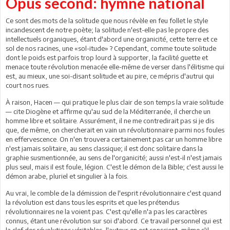
Opus second: hymne national
Ce sont des mots de la solitude que nous révèle en feu follet le style
incandescent de notre poète; la solitude n'est-elle pas le propre des
intellectuels organiques, étant d'abord une organicité, cette terre et ce
sol de nos racines, une «sol-itude» ? Cependant, comme toute solitude
dont le poids est parfois trop lourd à supporter, la facilité guette et
menace toute révolution menacée elle-même de verser dans l'élitisme qui
est, au mieux, une soi-disant solitude et au pire, ce mépris d'autrui qui
court nos rues.
À raison, Hacen — qui pratique le plus clair de son temps la vraie solitude
— cite Diogène et affirme qu'au sud de la Méditerranée, il cherche un
homme libre et solitaire. Assurément, il ne me contredirait pas si je dis
que, de même, on chercherait en vain un révolutionnaire parmi nos foules
en effervescence. On n'en trouvera certainement pas car un homme libre
n'est jamais solitaire, au sens classique; il est donc solitaire dans la
graphie susmentionnée, au sens de l'organicité; aussi n'est-il n'est jamais
plus seul, mais il est foule, légion. C'est le démon de la Bible; c'est aussi le
démon arabe, pluriel et singulier à la fois.
Au vrai, le comble de la démission de l'esprit révolutionnaire c'est quand
la révolution est dans tous les esprits et que les prétendus
révolutionnaires ne la voient pas. C'est qu'elle n'a pas les caractères
connus, étant une révolution sur soi d'abord. Ce travail personnel qui est