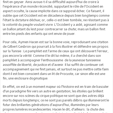
finit en geyser. Ainsi avoue-t-il sa difficulté aujourd'hui de croire à
l'espérance d'un monde réconcilié, supputant le rôle de l'Occident en
aspect occulte, la cause implicite dans ce supposé échec. Ce faisant, il
oublie que cet Occident est en décadence depuis bien longtemps comme
l'était la dictature déchue; or, celle-ci est bien tombée, ne résistant pas à
la volonté du peuple voulant vivre. L'Occident y a aidé, agissant comme
un ballon jetant du lest pour contrecarrer sa chute; mais un ballon finit
entre les pieds des enfants qui ont envie de jouer.
Pour cela, Aymen Hacen est sur la bonne voie, reproduisant une citation
de Gilbert Gesbron qui pourrait à la fois illustrer et défendre ses propos
sur la Tunisie : Le pamphlet est l'arme de ceux qui ont découvert l'erreur,
pas encore la vérité. Comme il le dit lui-même, il a cherché dans son
pamphlet à accompagner l'enthousiasme de la jeunesse tunisienne
assoiffée de liberté, de justice et d'avenir. Il lui suffit de continuer cet
accompagnement qui ne finit jamais, et surtout ne pas mettre cette faim
dont il est bien conscient dans un lit de Procuste, car sinon elle est une
fin, une enclosure dogmatique.
En effet, on est à un moment majeur où l'histoire est en train de basculer
d'un paradigme fini vers un autre en gestation; les étoiles qui brillent
encore sur nos scènes du cirque politique ne sont que des astres déjà
morts depuis longtemps; ce ne sont pas pareils débris qui illumineront le
futur des brillantes générations d'aujourd'hui, illuminées par leurs
propres lumières incandescentes. Hacen le dit, d'ailleurs : la chute des