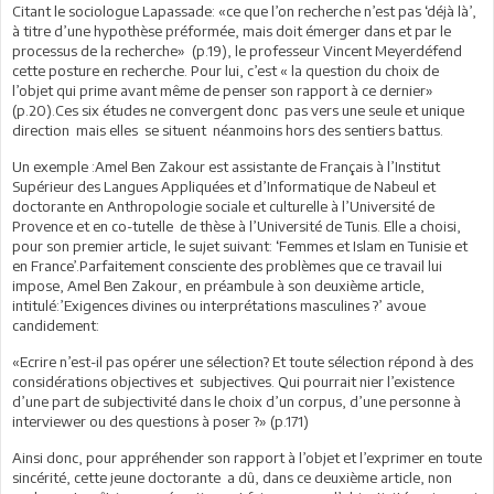
Citant le sociologue Lapassade: «ce que l’on recherche n’est pas ‘déjà là’,
à titre d’une hypothèse préformée, mais doit émerger dans et par le
processus de la recherche» (p.19), le professeur Vincent Meyerdéfend
cette posture en recherche. Pour lui, c’est « la question du choix de
l’objet qui prime avant même de penser son rapport à ce dernier»
(p.20).Ces six études ne convergent donc pas vers une seule et unique
direction mais elles se situent néanmoins hors des sentiers battus.
Un exemple :Amel Ben Zakour est assistante de Français à l’Institut
Supérieur des Langues Appliquées et d’Informatique de Nabeul et
doctorante en Anthropologie sociale et culturelle à l’Université de
Provence et en co-tutelle de thèse à l’Université de Tunis. Elle a choisi,
pour son premier article, le sujet suivant: ‘Femmes et Islam en Tunisie et
en France’.Parfaitement consciente des problèmes que ce travail lui
impose, Amel Ben Zakour, en préambule à son deuxième article,
intitulé:’Exigences divines ou interprétations masculines ?’ avoue
candidement:
«Ecrire n’est-il pas opérer une sélection? Et toute sélection répond à des
considérations objectives et subjectives. Qui pourrait nier l’existence
d’une part de subjectivité dans le choix d’un corpus, d’une personne à
interviewer ou des questions à poser ?» (p.171)
Ainsi donc, pour appréhender son rapport à l’objet et l’exprimer en toute
sincérité, cette jeune doctorante a dû, dans ce deuxième article, non