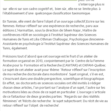
s’interroge plus ni
sur elle ni sur son cadre cognitif et, bien sûr, elle ne se limite plus à
l’établissement d’une quelconque classification taxinomique.
En Tunisie, elle vient de faire l’objet d’un ouvrage collectif,Ecrire sur les
femmes. Retour réflexif sur une expérience de recherche, paru aux
éditions L’Harmattan, sous la direction de Sihem Najar, Maître de
conférences-HDR en sociologie à l’Institut Supérieur des Sciences
Humaines de Tunis et Lilia Othman Challougui, Psychologue clinicienne-
Assistante en psychologie à l’Institut Supérieur des Sciences Humaines de
Tunis, également.
Précisons tout d’abord que cet ouvrage est le fruit d’un atelier de
formation organisé en 2013, conjointement par le Centre de la Femme
Arabe pour la Formation et la Recherche (CAWTAR) et OXFAM-Québec.
Le sujet de cet atelier avait pour thème :’Retour réflexif sur l’inscription
de ma recherche doctorale dans monhistoire’. Sujet original, s’il en est,
s’inscrivant dans une double perspective, scientifique et biographique.
En effet, six doctorants en sciences sociales ont été invités à rédiger
chacun deux articles, l’un portant sur l’analyse d’un sujet, l’autre sur les
motivations liées au choix de ce sujet en particulier. L’ouvrage s’articule
de ce faitautour de deux grandes parties : ‘Regards sur des réalités
féminines’ et ‘Récits de recherche : le sujet subjectivant. Du récit de vie au
retour réflexif sur l’objet de recherche’.