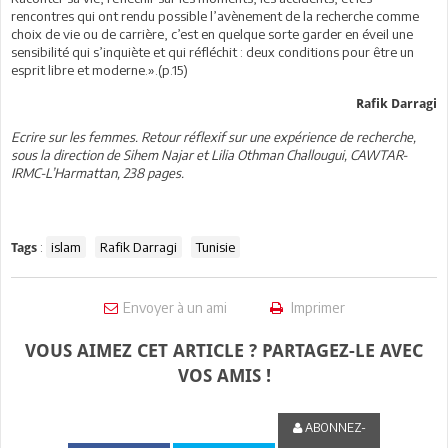
rencontres qui ont rendu possible l’avènement de la recherche comme
choix de vie ou de carrière, c’est en quelque sorte garder en éveil une
sensibilité qui s’inquiète et qui réfléchit : deux conditions pour être un
esprit libre et moderne.».(p.15)
Rafik Darragi
Ecrire sur les femmes. Retour réflexif sur une expérience de recherche,
sous la direction de Sihem Najar et Lilia Othman Challougui, CAWTAR-
IRMC-L’Harmattan, 238 pages.
:
islam
Rafik Darragi
Tunisie
Tags
Envoyer à un ami
Imprimer
VOUS AIMEZ CET ARTICLE ? PARTAGEZ-LE AVEC
VOS AMIS !
ABONNEZ-