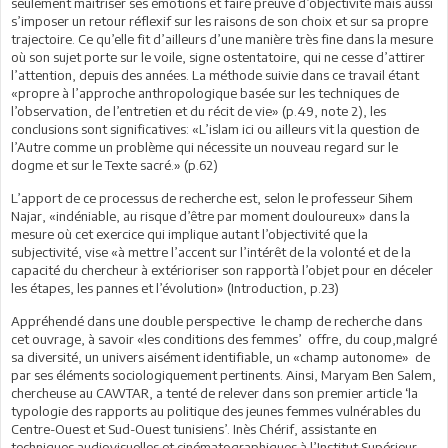
seulement maîtriser ses émotions et faire preuve d’objectivité mais aussi
s’imposer un retour réflexif sur les raisons de son choix et sur sa propre
trajectoire. Ce qu’elle fit d’ailleurs d’une manière très fine dans la mesure
où son sujet porte sur le voile, signe ostentatoire, qui ne cesse d’attirer
l’attention, depuis des années. La méthode suivie dans ce travail étant
«propre à l’approche anthropologique basée sur les techniques de
l’observation, de l’entretien et du récit de vie» (p.49, note 2), les
conclusions sont significatives: «L’islam ici ou ailleurs vit la question de
l’Autre comme un problème qui nécessite un nouveau regard sur le
dogme et sur le Texte sacré.» (p.62)
L’apport de ce processus de recherche est, selon le professeur Sihem
Najar, «indéniable, au risque d’être par moment douloureux» dans la
mesure où cet exercice qui implique autant l’objectivité que la
subjectivité, vise «à mettre l’accent sur l’intérêt de la volonté et de la
capacité du chercheur à extérioriser son rapportà l’objet pour en déceler
les étapes, les pannes et l’évolution» (Introduction, p.23)
Appréhendé dans une double perspective le champ de recherche dans
cet ouvrage, à savoir «les conditions des femmes’ offre, du coup,malgré
sa diversité, un univers aisément identifiable, un «champ autonome» de
par ses éléments sociologiquement pertinents. Ainsi, Maryam Ben Salem,
chercheuse au CAWTAR, a tenté de relever dans son premier article ‘la
typologie des rapports au politique des jeunes femmes vulnérables du
Centre-Ouest et Sud-Ouest tunisiens’. Inès Chérif, assistante en
techniques audiovisuelles et cinématographiques à l’Institut Supérieur