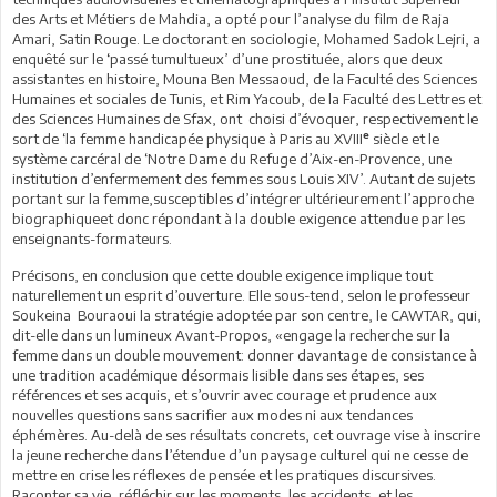
des Arts et Métiers de Mahdia, a opté pour l’analyse du film de Raja
Amari, Satin Rouge. Le doctorant en sociologie, Mohamed Sadok Lejri, a
enquêté sur le ‘passé tumultueux’ d’une prostituée, alors que deux
assistantes en histoire, Mouna Ben Messaoud, de la Faculté des Sciences
Humaines et sociales de Tunis, et Rim Yacoub, de la Faculté des Lettres et
des Sciences Humaines de Sfax, ont choisi d’évoquer, respectivement le
e
sort de ‘la femme handicapée physique à Paris au XVIII
siècle et le
système carcéral de ‘Notre Dame du Refuge d’Aix-en-Provence, une
institution d’enfermement des femmes sous Louis XIV’. Autant de sujets
portant sur la femme,susceptibles d’intégrer ultérieurement l’approche
biographiqueet donc répondant à la double exigence attendue par les
enseignants-formateurs.
Précisons, en conclusion que cette double exigence implique tout
naturellement un esprit d’ouverture. Elle sous-tend, selon le professeur
Soukeina Bouraoui la stratégie adoptée par son centre, le CAWTAR, qui,
dit-elle dans un lumineux Avant-Propos, «engage la recherche sur la
femme dans un double mouvement: donner davantage de consistance à
une tradition académique désormais lisible dans ses étapes, ses
références et ses acquis, et s’ouvrir avec courage et prudence aux
nouvelles questions sans sacrifier aux modes ni aux tendances
éphémères. Au-delà de ses résultats concrets, cet ouvrage vise à inscrire
la jeune recherche dans l’étendue d’un paysage culturel qui ne cesse de
mettre en crise les réflexes de pensée et les pratiques discursives.
Raconter sa vie, réfléchir sur les moments, les accidents, et les