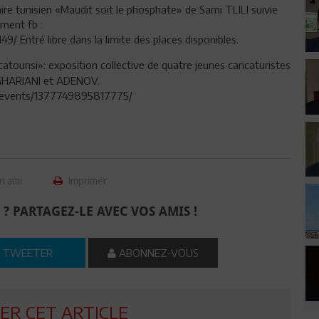
re tunisien «Maudit soit le phosphate» de Sami TLILI suivie
ement fb :
ntré libre dans la limite des places disponibles.
atounsi»: exposition collective de quatre jeunes caricaturistes
l GHARIANI et ADENOV.
m/events/1377749895817775/
n ami
Imprimer
 ? PARTAGEZ-LE AVEC VOS AMIS !
TWEETER
ABONNEZ-VOUS
R CET ARTICLE