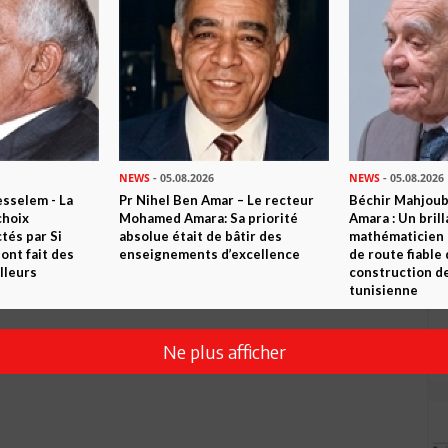
NEWS
- 05.08.2026
NEWS
- 05.08.2026
sselem - La
Pr Nihel Ben Amar – Le recteur
Béchir Mahjou
choix
Mohamed Amara: Sa priorité
Amara : Un brill
tés par Si
absolue était de bâtir des
mathématicien
nt fait des
enseignements d’excellence
de route fiable 
lleurs
construction de
tunisienne
Ne plus afficher