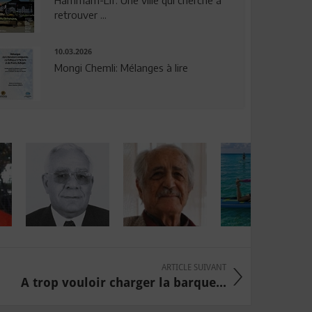
Hammam-Lif: Une ville qui cherche à
retrouver ...
10.03.2026
Mongi Chemli: Mélanges à lire
ARTICLE SUIVANT
A trop vouloir charger la barque...