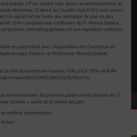
vard Jourdan à Paris auront sans doute un petit pincement au
 déploie désormais. D’abord, les façades Sud et Est sont ornées
Seed. Un signal fort de toute une animation de plus en plus
 janvier 2014 comprend une conférence du Pr Ahmed Djebbar,
des projections cinématographiques et une exposition collective
isée en partenariat avec l’Association des Chercheurs et
eligion en pays d’Islam» du Professeur Ahmed Djebbar,
at du film documentaire tunisien: «FALLEGA 2011» de Rafik
ebook.com/events/550855218342276/?fref=ts
au cinéma tunisien: En première partie seront projetés les 3
ge tunisien » suivie de la remise des prix :
 du meilleur documentaire
 fiction