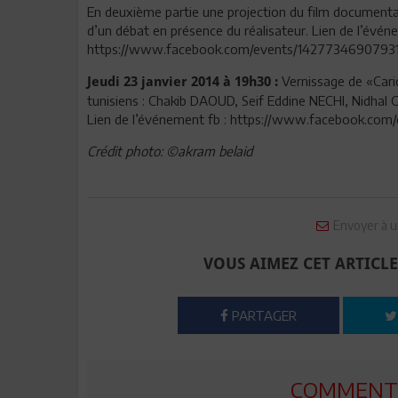
En deuxième partie une projection du film documentai
d’un débat en présence du réalisateur. Lien de l’évén
https://www.facebook.com/events/1427734690793149/ E
Vernissage de «Caric
Jeudi 23 janvier 2014 à 19h30 :
tunisiens : Chakib DAOUD, Seif Eddine NECHI, Nidha
Lien de l’événement fb : https://www.facebook.co
Crédit photo: ©akram belaid
Envoyer à u
VOUS AIMEZ CET ARTICLE
PARTAGER
COMMENTE