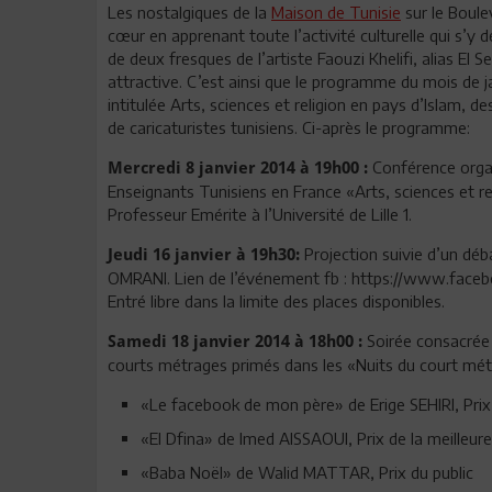
Les nostalgiques de la
Maison de Tunisie
sur le Boule
cœur en apprenant toute l’activité culturelle qui s’y
de deux fresques de l’artiste Faouzi Khelifi, alias El 
attractive. C’est ainsi que le programme du mois de
intitulée Arts, sciences et religion en pays d’Islam, 
de caricaturistes tunisiens. Ci-après le programme:
Conférence organ
Mercredi 8 janvier 2014 à 19h00 :
Enseignants Tunisiens en France «Arts, sciences et r
Professeur Emérite à l’Université de Lille 1.
Projection suivie d’un déb
Jeudi 16 janvier à 19h30:
OMRANI. Lien de l’événement fb : https://www.fac
Entré libre dans la limite des places disponibles.
Soirée consacrée 
Samedi 18 janvier 2014 à 18h00 :
courts métrages primés dans les «Nuits du court métra
«Le facebook de mon père» de Erige SEHIRI, Prix
«El Dfina» de Imed AISSAOUI, Prix de la meilleure
«Baba Noël» de Walid MATTAR, Prix du public