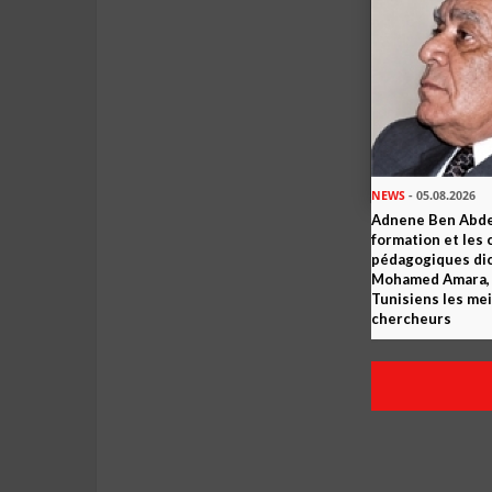
NEWS
- 05.08.2026
Adnene Ben Abde
formation et les 
pédagogiques dic
Mohamed Amara, o
Tunisiens les mei
chercheurs