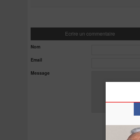
Ecrire un commentaire
Nom
Email
Message