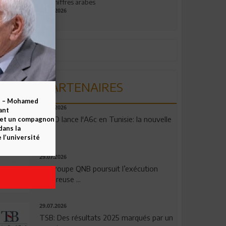
aux chiffres arabes
09.07.2026
PARTENAIRES
b – Mohamed
04.08.2026
ant
OPPO lance l'A6c en Tunisie: la nouvelle
 et un compagnon
dans la
...
 l’université
29.07.2026
Le Groupe QNB poursuit l’exécution
rigoureuse ...
29.07.2026
TSB: Des résultats 2025 marqués par un