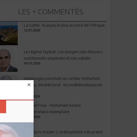
LES + COMMENTÉS
La Galite : le joyau le plus au nord de l'Afrique
12.07.2026
Le régime Tayibat: Les dangers des discours
nutritionnels simplistes et non validés
09.07.2026
Hommages ponctués au recteur Mohamed
Amara, décédé lundi : les mathématiques en
deuil
03.08.2026
Ahmed Friaa - Mohamed Amara:
l’Universitaire exemplaire
04.08.2026
Abdelaziz Kacem: L’arabophobie s’en prend