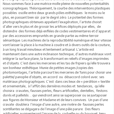
Nous sommes face à une matrice molle pleine de nouvelles potentialités
iconographiques. Théoriquement, la courbe des interventions plastiques
possibles oscille entre deux grands pôles esthétiques : le moins ou le
plus, en passant bien sûr par le degré zéro. Le potentiel des formes
photographiques obtenues appelant l’exagération, l’artiste choisit
d’aller vers le plus et de grossir les artifices déployés par elles, de
distendre des formes déjà enflées de codes vestimentaires et d’apparat
par des accessoires empruntés en grande partie au même terroir
sémantique. Les machines de la reproductibilité numérique et leur vitesse
vont laisser la place à la machine à coudre et à divers outils de la couture,
à un long travail minutieux et lentement artisanal. L’artiste est
maintenant dans une autre inclinaison technique, d’autres matériaux vont
intégrer la surface plane, la transformant en reliefs d’images imprimées
et d’objets. C’est dans les merceries et les tas de fripiers qu’elle trouvera
son bonheur esthétique. Munie de petites images /copies des
photomontages, l’artiste parcourt les merceries de Tunis pour choisir une
palette/ panoplie d’objets, en accord ou désaccord coloré avec ses
matériaux photographiques. C’est dans ces lieux de « perdition » textile
et ornementale, à l’affût des dernières modes et tendances, qu’elle
choisira cravates, fausses perles, fleurs artificielles, dentelles, festons
dorés et pailletés … qui viendront ainsi se superposer ou se juxtaposer
aux figures de Monsieur et Madame et de leurs convives. Un pan d’une
cravate doublera l’image d’une autre, une rivière de fausses perles
scintillantes se dégagera de l’image d’une pâle parure. Des fleurs
artificielles augmenteront l’image de la corbeille ou du bouquet tenu