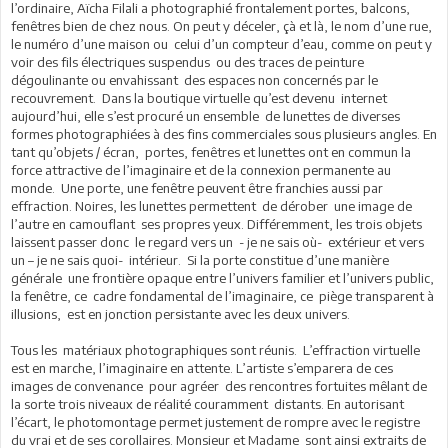
l’ordinaire, Aïcha Filali a photographié frontalement portes, balcons,
fenêtres bien de chez nous. On peut y déceler, çà et là, le nom d’une rue,
le numéro d’une maison ou celui d’un compteur d’eau, comme on peut y
voir des fils électriques suspendus ou des traces de peinture
dégoulinante ou envahissant des espaces non concernés par le
recouvrement. Dans la boutique virtuelle qu’est devenu internet
aujourd’hui, elle s’est procuré un ensemble de lunettes de diverses
formes photographiées à des fins commerciales sous plusieurs angles. En
tant qu’objets / écran, portes, fenêtres et lunettes ont en commun la
force attractive de l’imaginaire et de la connexion permanente au
monde. Une porte, une fenêtre peuvent être franchies aussi par
effraction. Noires, les lunettes permettent de dérober une image de
l’autre en camouflant ses propres yeux. Différemment, les trois objets
laissent passer donc le regard vers un - je ne sais où- extérieur et vers
un – je ne sais quoi- intérieur. Si la porte constitue d’une manière
générale une frontière opaque entre l’univers familier et l’univers public,
la fenêtre, ce cadre fondamental de l’imaginaire, ce piège transparent à
illusions, est en jonction persistante avec les deux univers.
Tous les matériaux photographiques sont réunis. L’effraction virtuelle
est en marche, l’imaginaire en attente. L’artiste s’emparera de ces
images de convenance pour agréer des rencontres fortuites mêlant de
la sorte trois niveaux de réalité couramment distants. En autorisant
l’écart, le photomontage permet justement de rompre avec le registre
du vrai et de ses corollaires. Monsieur et Madame sont ainsi extraits de