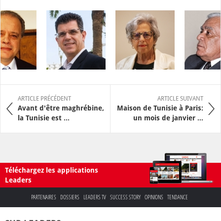
ARTICLE PRÉCÉDENT
ARTICLE SUIVANT
Avant d'être maghrébine,
Maison de Tunisie à Paris:
la Tunisie est ...
un mois de janvier ...
Téléchargez les applications
Leaders
PARTENAIRES
DOSSIERS
LEADERS TV
SUCCESS STORY
OPINIONS
TENDANCE