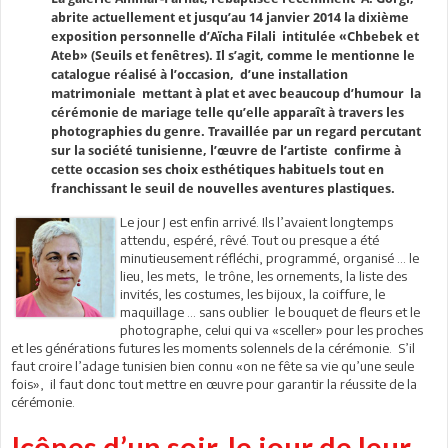
abrite actuellement et jusqu’au 14 janvier 2014 la dixième
exposition personnelle d’Aïcha Filali intitulée «Chbebek et
Ateb» (Seuils et fenêtres). Il s’agit, comme le mentionne le
catalogue réalisé à l’occasion, d’une installation
matrimoniale mettant à plat et avec beaucoup d’humour la
cérémonie de mariage telle qu’elle apparaît à travers les
photographies du genre. Travaillée par un regard percutant
sur la société tunisienne, l’œuvre de l’artiste confirme à
cette occasion ses choix esthétiques habituels tout en
franchissant le seuil de nouvelles aventures plastiques.
Le jour J est enfin arrivé. Ils l’avaient longtemps
attendu, espéré, rêvé. Tout ou presque a été
minutieusement réfléchi, programmé, organisé … le
lieu, les mets, le trône, les ornements, la liste des
invités, les costumes, les bijoux, la coiffure, le
maquillage … sans oublier le bouquet de fleurs et le
photographe, celui qui va «sceller» pour les proches
et les générations futures les moments solennels de la cérémonie. S’il
faut croire l’adage tunisien bien connu «on ne fête sa vie qu’une seule
fois», il faut donc tout mettre en œuvre pour garantir la réussite de la
cérémonie.
Icônes d’un soir, le jour de leur