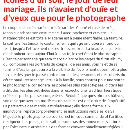
mariage, ils n’avaient d’ouïe et
d’yeux que pour le photographe
Le couple est enfin paré et prêt à parader. Coupé et rasé de près,
Monsieur arbore son costume neuf avec pochette et cravate. La
métamorphose est totale. Madame est à peine identifiable. La teinture,
la coiffure, les bijoux, le costume, le maquillage ont opéré à fond du
teint, jusqu’à l’effacement de ses traits propres. La beauté, la cohésion
et le bonheur sont aujourd’hui à la carte, le chef étant le photographe.
C’est ce personnage qui sera chargé d’écrire les pages du futur album,
qui composera les portraits du couple, de ses amis, voisins et de sa
famille. C’est lui qui assurera la visibilité de l’événement et permettra plus
tard de désigner le passé contemporain des personnes et des objets du
cérémonial. Personnage intrus à la famille, sous contrat pour une soirée,
le photographe consignera les poses les plus stéréotypées, dictera les
attitudes les plus pétrifiées dans le respect d’une tradition hiératique
créée en partie par ses congénères. Réduit à quelques phrases hâtives,
son dialogue avec ses modèles contractuels est de l’ordre de l’impératif.
La part active des mariés est réitérative ; elle donne forme aux
injonctions, répète corporellement les instructions verbales de Sa
Majesté le photographe. Le sourire est ici sous commande et l’artifice
de rigueur. Les poses, on le sait, ne sont pas des mouvements naturels
par l’obturateur arrêté mais des formes conventionnellement réglées. Il