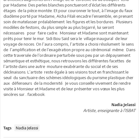
par Madame. Des perles blanches ponctueront d’éclat les différents
étages de la pièce montée. Et pour couronner le tout, à l’image du faux
diadème porté par Madame, Aïcha Filali encadre l’ensemble, en prenant
soin de matelasser préalablement les figures et les bordures. Plusieurs
modèles de festons, du plus simple au plus bigarré, lui seront
nécessaires pour faire cadre. Monsieur et Madame sont maintenant
prêts pour tenir le mur. Sidi Bou Saïd sera le village inaugural de leur
voyage de noces. On l’aura compris, l’artiste a choisi résolument le sens
de l’amplification et de l’exagération propre au cérémonial même. Dans
cette traversée de l’ordinaire perturbée sous peu par un dépaysement
sémantique et esthétique, nous retrouvons les différentes facettes de
l’artiste dans une autre mouture exubérante du social et de ses
déclinaisons. L’artiste reste égale à ses visions tout en franchissant le
seuil du sanctuaire des schèmes idéologiques du purisme plastique cher
aux défenseurs de la modernité. Je vous conseille vivement de rendre
visite à Monsieur et Madame et de leur présenter vos vœux les plus
sincères sur...facebook.
Nadia Jelassi
Artiste, enseignante à l’ISBAT
:
Nadia Jelassi
Tags