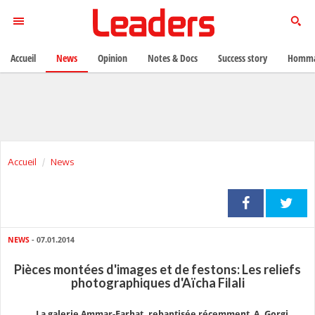
Accueil
News
Opinion
Notes & Docs
Success story
Homma
Accueil
News
NEWS
- 07.01.2014
Pièces montées d'images et de festons: Les reliefs
photographiques d'Aïcha Filali
La galerie Ammar-Farhat, rebaptisée récemment A. Gorgi,