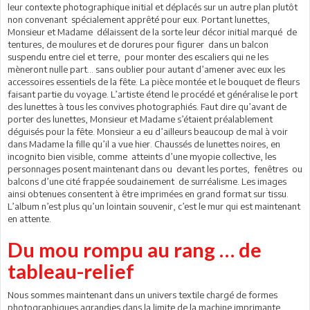
leur contexte photographique initial et déplacés sur un autre plan plutôt
non convenant spécialement apprêté pour eux. Portant lunettes,
Monsieur et Madame délaissent de la sorte leur décor initial marqué de
tentures, de moulures et de dorures pour figurer dans un balcon
suspendu entre ciel et terre, pour monter des escaliers qui ne les
mèneront nulle part… sans oublier pour autant d’amener avec eux les
accessoires essentiels de la fête. La pièce montée et le bouquet de fleurs
faisant partie du voyage. L’artiste étend le procédé et généralise le port
des lunettes à tous les convives photographiés. Faut dire qu’avant de
porter des lunettes, Monsieur et Madame s’étaient préalablement
déguisés pour la fête. Monsieur a eu d’ailleurs beaucoup de mal à voir
dans Madame la fille qu’il a vue hier. Chaussés de lunettes noires, en
incognito bien visible, comme atteints d’une myopie collective, les
personnages posent maintenant dans ou devant les portes, fenêtres ou
balcons d’une cité frappée soudainement de surréalisme. Les images
ainsi obtenues consentent à être imprimées en grand format sur tissu.
L’album n’est plus qu’un lointain souvenir, c’est le mur qui est maintenant
en attente.
Du mou rompu au rang … de
tableau-relief
Nous sommes maintenant dans un univers textile chargé de formes
photographiques agrandies dans la limite de la machine imprimante.