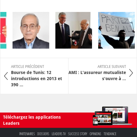
ARTICLE PRÉCÉDENT
ARTICLE SUIVANT
Bourse de Tunis: 12
AMI : L'assureur mutualiste
introductions en 2013 et
s'ouvre à ...
390 ...
Téléchargez les applications
Leaders
PARTENAIRES
DOSSIERS
LEADERS TV
SUCCESS STORY
OPINIONS
TENDANCE