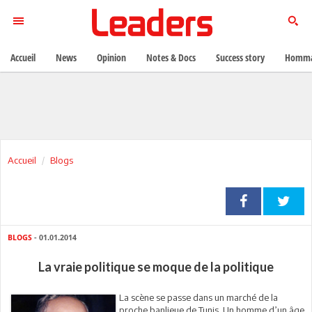
Accueil
News
Opinion
Notes & Docs
Success story
Homma
Accueil
Blogs
BLOGS
- 01.01.2014
La vraie politique se moque de la politique
La scène se passe dans un marché de la
proche banlieue de Tunis. Un homme d’un âge