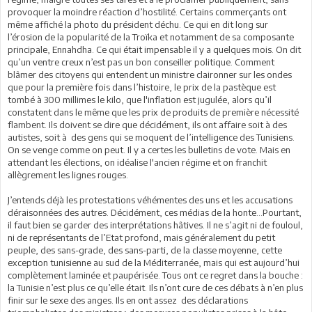
provoquer la moindre réaction d’hostilité. Certains commerçants ont
même affiché la photo du président déchu. Ce qui en dit long sur
l’érosion de la popularité de la Troïka et notamment de sa composante
principale, Ennahdha. Ce qui était impensable il y a quelques mois. On dit
qu’un ventre creux n’est pas un bon conseiller politique. Comment
blâmer des citoyens qui entendent un ministre claironner sur les ondes
que pour la première fois dans l’histoire, le prix de la pastèque est
tombé à 300 millimes le kilo, que l'inflation est jugulée, alors qu’il
constatent dans le même que les prix de produits de première nécessité
flambent. Ils doivent se dire que décidément, ils ont affaire soit à des
autistes, soit à des gens qui se moquent de l’intelligence des Tunisiens.
On se venge comme on peut. Il y a certes les bulletins de vote. Mais en
attendant les élections, on idéalise l'ancien régime et on franchit
allègrement les lignes rouges.
J’entends déjà les protestations véhémentes des uns et les accusations
déraisonnées des autres. Décidément, ces médias de la honte...Pourtant,
il faut bien se garder des interprétations hâtives. Il ne s’agit ni de fouloul,
ni de représentants de l’Etat profond, mais généralement du petit
peuple, des sans-grade, des sans-parti, de la classe moyenne, cette
exception tunisienne au sud de la Méditerranée, mais qui est aujourd’hui
complètement laminée et paupérisée. Tous ont ce regret dans la bouche :
la Tunisie n’est plus ce qu’elle était. Ils n’ont cure de ces débats à n’en plus
finir sur le sexe des anges. Ils en ont assez des déclarations