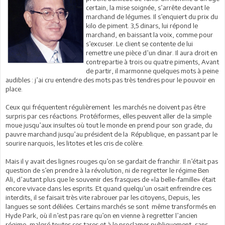
certain, la mise soignée, s’arrête devant le
marchand de légumes. Il s’enquiert du prix du
kilo de piment. 3,5 dinars, lui répond le
marchand, en baissant la voix, comme pour
s’excuser. Le client se contente de lui
remettre une pièce d’un dinar. Il aura droit en
contrepartie à trois ou quatre piments, Avant
de partir, il marmonne quelques mots à peine
audibles : j’ai cru entendre des mots pas très tendres pour le pouvoir en
place.
Ceux qui fréquentent régulièrement les marchés ne doivent pas être
surpris par ces réactions. Protéiformes, elles peuvent aller de la simple
moue jusqu’aux insultes où tout le monde en prend pour son grade, du
pauvre marchand jusqu’au président de la République, en passant par le
sourire narquois, les litotes et les cris de colère.
Mais il y avait des lignes rouges qu’on se gardait de franchir. Il n’était pas
question de s’en prendre à la révolution, ni de regretter le régime Ben
Ali, d’autant plus que le souvenir des frasques de «la belle-famille» était
encore vivace dans les esprits. Et quand quelqu’un osait enfreindre ces
interdits, il se faisait très vite rabrouer par les citoyens, Depuis, les
langues se sont déliées. Certains marchés se sont même transformés en
Hyde Park, où il n’est pas rare qu’on en vienne à regretter l’ancien
régime, malgré toutes ses tares et à le proclamer publiquement, sans