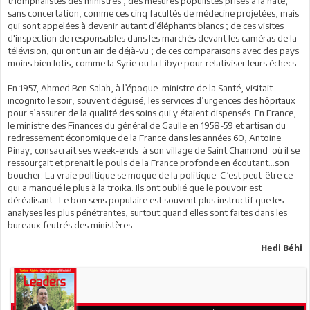
triomphalistes des ministres ; des mesures populistes prises à la hâte,
sans concertation, comme ces cinq facultés de médecine projetées, mais
qui sont appelées à devenir autant d’éléphants blancs ; de ces visites
d'inspection de responsables dans les marchés devant les caméras de la
télévision, qui ont un air de déjà-vu ; de ces comparaisons avec des pays
moins bien lotis, comme la Syrie ou la Libye pour relativiser leurs échecs.
En 1957, Ahmed Ben Salah, à l’époque ministre de la Santé, visitait
incognito le soir, souvent déguisé, les services d’urgences des hôpitaux
pour s’assurer de la qualité des soins qui y étaient dispensés. En France,
le ministre des Finances du général de Gaulle en 1958-59 et artisan du
redressement économique de la France dans les années 60, Antoine
Pinay, consacrait ses week-ends à son village de Saint Chamond où il se
ressourçait et prenait le pouls de la France profonde en écoutant...son
boucher. La vraie politique se moque de la politique. C’est peut-être ce
qui a manqué le plus à la troïka. Ils ont oublié que le pouvoir est
déréalisant. Le bon sens populaire est souvent plus instructif que les
analyses les plus pénétrantes, surtout quand elles sont faites dans les
bureaux feutrés des ministères.
Hedi Béhi