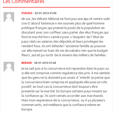
Les Commentaires
PSEUDO
- 02-01-2014 01:06
eh oui ;les débats télévisé ne font pas une ejja et ventre vide
crie d 'abord famine.Je n me souvien plus de quel homme
politique français qui prenait le pouls de la population en
discutant avec son coiffeur;sans parler des élus français qui
font le marché hors caméra pour s 'enquérir de l 'état du
pays réel.Les salaires des députés;et leurs privileges les
rendent fous .ils ont détesté l 'ancienne famille au pouvoir
car elle menait un train de vie de nababs rien que le budget
fleurs ;aurait pu sortir de la misere des milliers de familles
BERGER
- 08-01-2014 01:48
Je ne sait pas si la concurrence est repandue dans le pays ou
si elle est comprise comme regulatrice des prix. Il me semble
que les gens ne la donnent pas assez d´interêt. Je pense que
la concurrence bien comprise et appliquée elle joue un role
positif; en tout cas la concurrence doit toujours être
presente sur le marché. En Europe certains pays misent sur
la confiance qu´ils sont censés accorder aux marchands.
Mais mon experience de la concurrence, ou il ya plusieurs
commercants, est meilleure que la confiance même en
Europe.