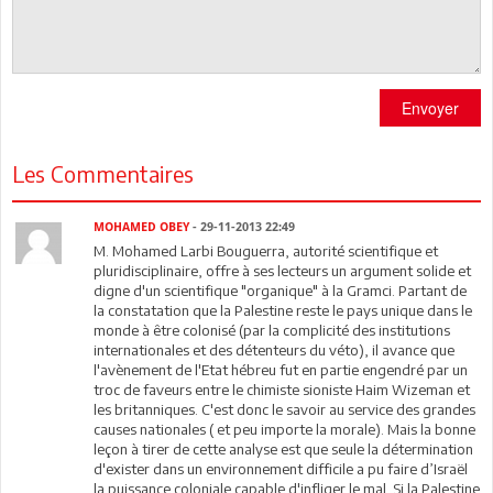
Envoyer
Les Commentaires
MOHAMED OBEY
- 29-11-2013 22:49
M. Mohamed Larbi Bouguerra, autorité scientifique et
pluridisciplinaire, offre à ses lecteurs un argument solide et
digne d'un scientifique "organique" à la Gramci. Partant de
la constatation que la Palestine reste le pays unique dans le
monde à être colonisé (par la complicité des institutions
internationales et des détenteurs du véto), il avance que
l'avènement de l'Etat hébreu fut en partie engendré par un
troc de faveurs entre le chimiste sioniste Haim Wizeman et
les britanniques. C'est donc le savoir au service des grandes
causes nationales ( et peu importe la morale). Mais la bonne
leçon à tirer de cette analyse est que seule la détermination
d'exister dans un environnement difficile a pu faire d’Israël
la puissance coloniale capable d'infliger le mal. Si la Palestine