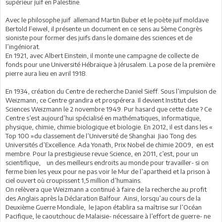
supérieur juif en Palestine.
Avec le philosophe juif allemand Martin Buber et le poète juif moldave
Bertold Feiwel, il présente un document en ce sens au 5ème Congrès
sioniste pour former des juifs dans le domaine des sciences et de
l’ingéniorat.
En 1921, avec Albert Einstein, il monte une campagne de collecte de
fonds pour une Université Hébraïque à Jérusalem. La pose de la première
pierre aura lieu en avril 1918.
En 1934, création du Centre de recherche Daniel Sieff. Sous l’impulsion de
Weizmann, ce Centre grandira et prospérera. Il devient Institut des
Sciences Weizmann le 2 novembre 1949. Pur hasard que cette date ? Ce
Centre s’est aujourd’hui spécialisé en mathématiques, informatique,
physique, chimie, chimie biologique et biologie. En 2012, il est dans les «
Top 100 »du classement de l’Université de Shanghai Jiao Tong des
Universités d’Excellence. Ada Yonath, Prix Nobel de chimie 2009, en est
membre. Pour la prestigieuse revue Science, en 2011, c’est, pour un
scientifique, un des meilleurs endroits au monde pour travailler- si on
ferme bien les yeux pour ne pas voir le Mur de l’apartheid et la prison à
ciel ouvert où croupissent 1,5 million d’humains.
On relèvera que Weizmann a continué à faire de la recherche au profit
des Anglais après la Déclaration Balfour. Ainsi, lorsqu’au cours de la
Deuxième Guerre Mondiale, le Japon établira sa maîtrise sur l’Océan
Pacifique, le caoutchouc de Malaisie- nécessaire à l’effort de guerre- ne