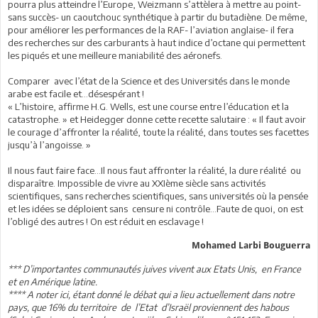
pourra plus atteindre l’Europe, Weizmann s’attèlera à mettre au point-
sans succès- un caoutchouc synthétique à partir du butadiène. De même,
pour améliorer les performances de la RAF- l’aviation anglaise- il fera
des recherches sur des carburants à haut indice d’octane qui permettent
les piqués et une meilleure maniabilité des aéronefs.
Comparer avec l’état de la Science et des Universités dans le monde
arabe est facile et…désespérant !
« L’histoire, affirme H.G. Wells, est une course entre l’éducation et la
catastrophe. » et Heidegger donne cette recette salutaire : « Il faut avoir
le courage d’affronter la réalité, toute la réalité, dans toutes ses facettes
jusqu’à l’angoisse. »
Il nous faut faire face…Il nous faut affronter la réalité, la dure réalité ou
disparaître. Impossible de vivre au XXIème siècle sans activités
scientifiques, sans recherches scientifiques, sans universités où la pensée
et les idées se déploient sans censure ni contrôle…Faute de quoi, on est
l’obligé des autres ! On est réduit en esclavage !
Mohamed Larbi Bouguerra
*** D’importantes communautés juives vivent aux Etats Unis, en France
et en Amérique latine.
**** A noter ici, étant donné le débat qui a lieu actuellement dans notre
pays, que 16% du territoire de l’Etat d’Israël proviennent des habous