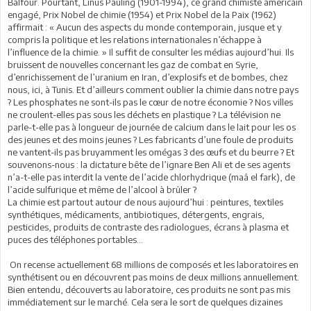
Balfour. Pourtant, Linus Pauling (1901-1994), ce grand chimiste américain
engagé, Prix Nobel de chimie (1954) et Prix Nobel de la Paix (1962)
affirmait : « Aucun des aspects du monde contemporain, jusque et y
compris la politique et les relations internationales n’échappe à
l’influence de la chimie. » Il suffit de consulter les médias aujourd’hui. Ils
bruissent de nouvelles concernant les gaz de combat en Syrie,
d’enrichissement de l’uranium en Iran, d’explosifs et de bombes, chez
nous, ici, à Tunis. Et d’ailleurs comment oublier la chimie dans notre pays
? Les phosphates ne sont-ils pas le cœur de notre économie ? Nos villes
ne croulent-elles pas sous les déchets en plastique ? La télévision ne
parle-t-elle pas à longueur de journée de calcium dans le lait pour les os
des jeunes et des moins jeunes ? Les fabricants d’une foule de produits
ne vantent-ils pas bruyamment les omégas 3 des œufs et du beurre ? Et
souvenons-nous : la dictature bête de l’ignare Ben Ali et de ses agents
n’a-t-elle pas interdit la vente de l’acide chlorhydrique (maâ el fark), de
l’acide sulfurique et même de l’alcool à brûler ?
La chimie est partout autour de nous aujourd’hui : peintures, textiles
synthétiques, médicaments, antibiotiques, détergents, engrais,
pesticides, produits de contraste des radiologues, écrans à plasma et
puces des téléphones portables…
On recense actuellement 68 millions de composés et les laboratoires en
synthétisent ou en découvrent pas moins de deux millions annuellement.
Bien entendu, découverts au laboratoire, ces produits ne sont pas mis
immédiatement sur le marché. Cela sera le sort de quelques dizaines