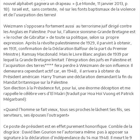
nouvel alphabet gagnera un drapeau. » (Le Monde, 11 janvier 2013, p.
18). Israël est, sans conteste, né sur les fonts baptismaux de la violence
et de l’usurpation des terres!
Weizmann s’opposera fortement aussi au terrorisme juif dirigé contre
les Anglais en Palestine. Pour lui, l’alliance sionisme-Grande Bretagne est
« le rocher de Gibraltar » de toute sa politique, selon sa propre
expression. Après la révolte palestinienne de 1929, il parvint à obtenir,
en 1931, confirmation de la Déclaration Balfour de la part du Premier
Ministre J. Ramsay Macdonald. Mais le Livre Blanc anglais de 1939 par
lequel la Grande Bretagne limitait l’émigration des juifs en Palestine et
l’acquisition des terres**** fera perdre à Weizmann de son influence. Il
demeurera cependant actif car, en 1948, il arrivera à obtenir du
Président américain Harry Truman une déclaration demandant la fin du
Mandat britannique sur la Palestine.
Son élection à la Présidence fut, pour lui, une énorme déception et me
rappelle le célèbre vers d’El Maâri (traduit par Hoa Hoï Vuong et Patrick
Mégarbané):
«Quand l’homme se fait vieux, tous ses proches le lâchent Ses fils, ses
serviteurs, ses épouses l’outragent»
Ce poste de président est en effet purement honorifique. Comble de la
disgrâce : David Ben Gourion ne l’autorisera même pas à apposer sa
signature à la déclaration d’indépendance du 14 mai 1948. Il meurt le 9