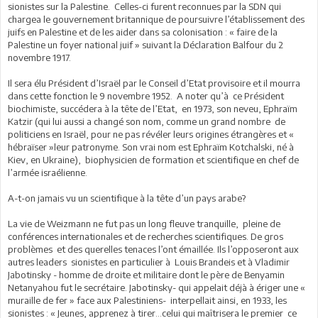
sionistes sur la Palestine. Celles-ci furent reconnues par la SDN qui
chargea le gouvernement britannique de poursuivre l’établissement des
juifs en Palestine et de les aider dans sa colonisation : « faire de la
Palestine un foyer national juif » suivant la Déclaration Balfour du 2
novembre 1917.
Il sera élu Président d’Israël par le Conseil d’Etat provisoire et il mourra
dans cette fonction le 9 novembre 1952. A noter qu’à ce Président
biochimiste, succédera à la tête de l’Etat, en 1973, son neveu, Ephraïm
Katzir (qui lui aussi a changé son nom, comme un grand nombre de
politiciens en Israël, pour ne pas révéler leurs origines étrangères et «
hébraïser »leur patronyme. Son vrai nom est Ephraïm Kotchalski, né à
Kiev, en Ukraine), biophysicien de formation et scientifique en chef de
l’armée israélienne.
A-t-on jamais vu un scientifique à la tête d’un pays arabe?
La vie de Weizmann ne fut pas un long fleuve tranquille, pleine de
conférences internationales et de recherches scientifiques. De gros
problèmes et des querelles tenaces l’ont émaillée. Ils l’opposeront aux
autres leaders sionistes en particulier à Louis Brandeis et à Vladimir
Jabotinsky - homme de droite et militaire dont le père de Benyamin
Netanyahou fut le secrétaire. Jabotinsky- qui appelait déjà à ériger une «
muraille de fer » face aux Palestiniens- interpellait ainsi, en 1933, les
sionistes : « Jeunes, apprenez à tirer…celui qui maîtrisera le premier ce