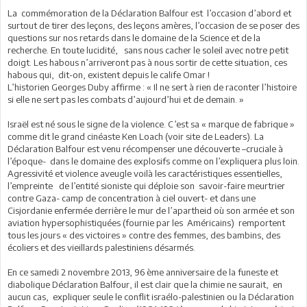
La commémoration de la Déclaration Balfour est l’occasion d’abord et
surtout de tirer des leçons, des leçons amères, l’occasion de se poser des
questions sur nos retards dans le domaine de la Science et de la
recherche. En toute lucidité, sans nous cacher le soleil avec notre petit
doigt. Les habous n’arriveront pas à nous sortir de cette situation, ces
habous qui, dit-on, existent depuis le calife Omar !
L’historien Georges Duby affirme : « Il ne sert à rien de raconter l’histoire
si elle ne sert pas les combats d’aujourd’hui et de demain. »
Israël est né sous le signe de la violence. C’est sa « marque de fabrique »
comme dit le grand cinéaste Ken Loach (voir site de Leaders). La
Déclaration Balfour est venu récompenser une découverte –cruciale à
l’époque- dans le domaine des explosifs comme on l’expliquera plus loin.
Agressivité et violence aveugle voilà les caractéristiques essentielles,
l’empreinte de l’entité sioniste qui déploie son savoir-faire meurtrier
contre Gaza- camp de concentration à ciel ouvert- et dans une
Cisjordanie enfermée derrière le mur de l’apartheid où son armée et son
aviation hypersophistiquées (fournie par les Américains) remportent
tous les jours « des victoires » contre des femmes, des bambins, des
écoliers et des vieillards palestiniens désarmés.
En ce samedi 2 novembre 2013, 96 ème anniversaire de la funeste et
diabolique Déclaration Balfour, il est clair que la chimie ne saurait, en
aucun cas, expliquer seule le conflit israélo-palestinien ou la Déclaration