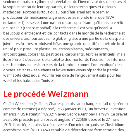
seulement mais ce rythme est révélateur de l’inventivité des chimistes et
la sophistication de leurs appareils, de leurs techniques et de leurs
méthodes. Notons surtout qu’aujourd’hui Israël est le premier
producteur de médicaments génériques au monde (marque TEVA
notamment) et se veut une nation « start-up » étant qu’il consacre 4%
de son PIB (record mondial) à la recherche. Il est vrai qu’Israël a
beaucoup d’entregent et de contacts dans le monde de la recherche et
des universités, partout sur le globe, grâce à une partie de la diaspora
juive. Les Arabes produisent hélas une grande quantité du pétrole brut
utilisé pour produire plastiques, écrans plasma, médicaments,
antibiotiques, colorants, pesticides, carburants, textiles artificiels…mais
ils préfèrent s’occuper de la toilette des morts, de l’excision et informer
des bambins sur les horreurs de la tombe …comme l’ont expliqué de «
doctes savants » saoudiens et koweitiens venus répandre la parole
wahhabite chez nous. Pour le rien dire de l’engouement subi pour les
wakf et les habous en Tunisie !
Le procédé Weizmann
Chaïm Weizmann (Haïm et Charles parfois car il change en fait de prénom
comme de chemise) a déposé, le 27 janvier 1920, un brevet d’invention
américain US Patent n° 1329214 avec George Anthony Hamlyn. Ce brevet
avait été précédé par un brevet anglais n° 225138 déposé le 27 mars
1918. Il protégeait ainsi la découverte d’un microorganisme Clostridium
acetobutylicum (ATCC 824) capable de dégrader par fermentation des