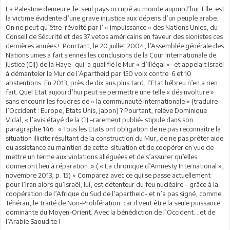
La Palestine demeure le seul pays occupé au monde aujourd’hui. Elle est
la victime évidente d’une grave injustice aux dépens d’un peuple arabe.
On ne peut qu’être révolté par l’ « impuissance » des Nations Unies, du
Conseil de Sécurité et des 37 vetos américains en faveur des sionistes ces
dernières années ! Pourtant, le 20 juillet 2004, l’Assemblée générale des
Nations unies a fait siennes les conclusions de la Cour Internationale de
Justice (CIJ) de la Haye- qui a qualifié le Mur « d’illégal »- et appelait Israël
à démanteler le Mur de l’Apartheid par 150 voix contre 6 et 10
abstentions. En 2013, près de dix ans plus tard, l’Etat hébreu n’en a rien
fait. Quel Etat aujourd’hui peut se permettre une telle « désinvolture »
sans encourir les foudres de « la communauté internationale » (traduire :
l’Occident : Europe, Etats Unis, Japon) ? Pourtant, relève Dominique
Vidal, « l’avis étayé de la CIJ –rarement publié- stipule dans son
paragraphe 146 : « Tous les Etats ont obligation de ne pas reconnaître la
situation illicite résultant de la construction du Mur, de ne pas prêter aide
ou assistance au maintien de cette situation et de coopérer en vue de
mettre un terme aux violations alléguées et de s’assurer qu’elles
donneront lieu à réparation. » ( « La chronique d’Amnesty International »,
novembre 2013, p. 15) » Comparez avec ce qui se passe actuellement
pour l’Iran alors qu’Israël, lui, est détenteur du feu nucléaire – grâce à la
coopération de l’Afrique du Sud de l’apartheid- et n’a pas signé, comme
Téhéran, le Traité de Non-Prolifération car il veut être la seule puissance
dominante du Moyen-Orient. Avec la bénédiction de l’Occident….et de
l’Arabie Saoudite !