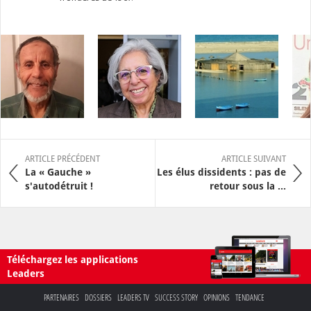
ARTICLE PRÉCÉDENT
ARTICLE SUIVANT
La « Gauche »
Les élus dissidents : pas de
s'autodétruit !
retour sous la ...
Téléchargez les applications
Leaders
PARTENAIRES
DOSSIERS
LEADERS TV
SUCCESS STORY
OPINIONS
TENDANCE