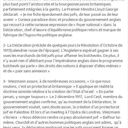
plus haut point l’aristocratie et la bourgeoisie juives britanniques
parfaitement intégrées à la gentry. Le Premier Ministre Lloyd George
déclarait : « Je me fiche éperdument des juifs, de leur passé ou de leur
avenir. » Curieux paradoxe donc et prudence du gouvernement anglais
qui recourt à cette curieuse expression de « foyer national » dans la
Déclaration, chef-d’œuvre d’équilibrisme politique retors et marque de
fabrique de l’hypocrite politique anglaise.
2- La Déclaration précède de quelques jours la Révolution d’Octobre de
1917(calendrier russe de l’époque). L’Angleterre espérait gagner à ses
vues les marchands de blé juifs pour affamer les bolcheviks. De plus, il
n’y avait rien d’alléchant pour l’impérialisme anglais dans le programme
bolchevik qui parle « des droits des nations à disposer d’elles-mêmes »
et de « paix sans annexion ».
3- Weizmann assure, à de nombreuses occasions, « Ce que nous
voulons, c’est un protectorat britannique. » Il applique en réalité la
doctrine sioniste relative à la création de l’Etat d’Israël : « En parler
jamais, y songer toujours ». Le 2 décembre 1917, Lord Cecil, membre du
gouvernement anglais confirme, qu’au moment de la Déclaration, le
gouvernement voulait, sans doute aucun, la création d’un protectorat
juif en Palestine. Et lors d’un meeting à l’Opéra de Londres, Weizmann
s’écriera : « Nous désirons rendre ce pays absolument juif. » Balfour lui-
même, Churchill et d’autres hommes politiques anglais ont admis, qu’à
leurs yeux, la déclaration impliquait que les juifs pourraient former un