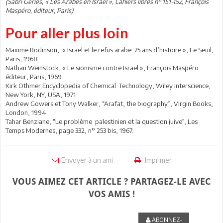
(Sabri Geries, « Les Arabes en Israël », Cahiers libres n° 151-152, François
Maspéro, éditeur, Paris)
Pour aller plus loin
Maxime Rodinson, « Israël et le refus arabe. 75 ans d’histoire », Le Seuil,
Paris, 1968
Nathan Weinstock, « Le sionisme contre Israël », François Maspéro
éditeur, Paris, 1969
Kirk Othmer Encyclopedia of Chemical Technology, Wiley Interscience,
New York, NY, USA, 1971
Andrew Gowers et Tony Walker, “Arafat, the biography”, Virgin Books,
London, 1994.
Tahar Benziane, “Le problème palestinien et la question juive”, Les
Temps Modernes, page 332, n° 253 bis, 1967.
Envoyer à un ami
Imprimer
VOUS AIMEZ CET ARTICLE ? PARTAGEZ-LE AVEC
VOS AMIS !
ABONNEZ-