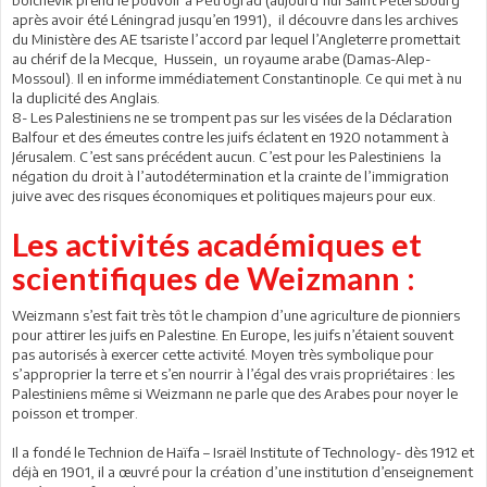
bolchevik prend le pouvoir à Pétrograd (aujourd’hui Saint Pétersbourg
après avoir été Léningrad jusqu’en 1991), il découvre dans les archives
du Ministère des AE tsariste l’accord par lequel l’Angleterre promettait
au chérif de la Mecque, Hussein, un royaume arabe (Damas-Alep-
Mossoul). Il en informe immédiatement Constantinople. Ce qui met à nu
la duplicité des Anglais.
8- Les Palestiniens ne se trompent pas sur les visées de la Déclaration
Balfour et des émeutes contre les juifs éclatent en 1920 notamment à
Jérusalem. C’est sans précédent aucun. C’est pour les Palestiniens la
négation du droit à l’autodétermination et la crainte de l’immigration
juive avec des risques économiques et politiques majeurs pour eux.
Les activités académiques et
scientifiques de Weizmann :
Weizmann s’est fait très tôt le champion d’une agriculture de pionniers
pour attirer les juifs en Palestine. En Europe, les juifs n’étaient souvent
pas autorisés à exercer cette activité. Moyen très symbolique pour
s’approprier la terre et s’en nourrir à l’égal des vrais propriétaires : les
Palestiniens même si Weizmann ne parle que des Arabes pour noyer le
poisson et tromper.
Il a fondé le Technion de Haïfa – Israël Institute of Technology- dès 1912 et
déjà en 1901, il a œuvré pour la création d’une institution d’enseignement