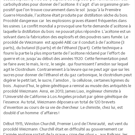
carbohydrates pour donner de l’acétone. Il s’agit d’un organisme gram-
positif que l’on trouve couramment dans le sol. Jusqu’à la Première
Guerre Mondiale, l’acétone était produite par distillation sèche du bois.
Procédé dangereux car les explosions graves étaient fréquentes dans
les usines. Le conflit mondial a provoqué une forte demande d’acétone à
laquelle la distillation du bois ne pouvait plus répondre. L’acétone est un
solvant dans la fabrication des explosifs et des poudres sans fumée. Le
procédé de Weizmann est appelé ABE car il conduit à de l’acétone (3
parts), du butanol (6 parts) et de l’éthanol (1part). Cette technique a
fourni la partie la plus importante de l’acétone réclamé par l’effort de
guerre et ce, jusqu’au début des années 1920. Cette fermentation peut
se faire avec le maïs, le riz, le seigle…qui fournissent l’amidon sur lequel
agit le Clostridium. Contrairement à la levure qui ne peut agir que sur les
sucres pour donner de l’éthanol et du gaz carbonique, le clostridium peut
digérer le petit lait, le sucre, l’amidon , la cellulose, certaines lignines du
bois…Aujourd’hui, le génie génétique a remisé au musée des antiquités le
procédé Weizmann. Ainsi, en 2013, James Liao, ingénieur chimiste à
l’Université de Californie à Los Angeles produit par génie génétique de
l’essence. Au total, Weizmann déposera un total de 120 brevets
d’invention au cours de sa vie de chercheur. Le chimiste, chez lui, est
doublé d’un homme d’affaires !
Début 1915, Winston Churchill, Premier Lord de l’Amirauté, eut vent du
procédé Weizmann. Churchill était en difficulté au gouvernement car
l’armée anglaise sortait de la grave « crise des obus » : aux Balkans, les