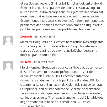
et ses Soeurs veulent éliminer le Mur, elles doivent d'abord
éliminer les couches épaisses de poussières qui aveuglent
leurs esprits: les bavardages sur les sujets stériles devraient
urgemment faire place aux débats scientifiques et socio-
économiques. Mais ceux-ci relèvent d'un choix politique! Les
problèmes des hommes sont les problèmes politiques et le
problèmes politiques sont les problèmes des hommes...
ZEGNANI
- 29-11-2013 23:12
Merci Mr Bouguerra pour cet éminent article. Nos dirigeants
sont à l'origine de notre décadence. Ce qui les intéresse
c'est de s'accroupir au pouvoir et ne le lâcher que par la
mort ou par un coup d'état...
SOLTANE
- 17-12-2024 05:25
Merci Monsieur Bouguerra pour cet article très documenté.
Il est effectivement plus que préoccupant de voir des
organismes tels l'ONU ou la CIJ recevoir autant de
camouflets et de mepris de la part d'Israël et des USA. La
situation à Gaza et l'annexion du Golan éclairent ce constat.
La reprise du terrorisme comme seule arme de résistance
face à une armée hyper équipée est donc hélas à redouter,
car les pierres ne suffiront pas à amener Israël à la table des
négociations sur la base de la résolution 242 et les
frontières de 1967.