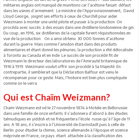
militaires anglais ont manqué de munitions car l’acétone faisait défaut
dans les usines d’armement. Le ministre de l’Approvisionnement, David
Lloyd George, joignit ses efforts à ceux de Churchill pour aider
Weizmann à monter une unité pilote et passer à la production. On
procéda avec succès à des essais dans une distillerie londonienne de gin.
Du coup, en 1916, six distilleries de la capitale furent réquisitionnées en
vue de la production. On a ainsi obtenu 30 000 tonnes d’acétone
durant la guerre. Mais comme l’amidon était dans des produits
alimentaires et étant donné les pénuries, la production a été délocalisée
à Toronto au Canada et en Inde. Le succès de son procédé fit de
Weizmann le directeur des laboratoires de l’Amirauté britannique de
1916 à 1919. Weizmann voulut offrir son procédé à Sa Majesté. En
contrepartie, il semblerait que la Déclaration Balfour est venu le
récompenser pour ce geste. Mais, l’histoire est bien plus compliquée
comme on le verra.
Qui est Chaïm Weizmann?
Chaïm Weizmann est né le 27 novembre 1874 à Motele en Biélorussie
dans une famille de onze enfants. Il s’adonnera d’abord à des études
talmudiques en yiddish et ne fréquentera l’école russe qu’à l’âge de 11
ans. A 18 ans, il s’inscrira à l’Université de Darmstadt puis à celle de
Berlin pour étudier la chimie, science allemande à l’époque et science
méprisée en France, ce pays étant attachée à la classification des