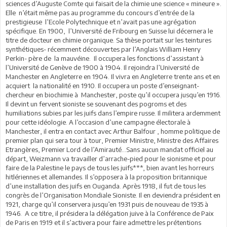
sciences d’Auguste Comte qui faisait de la chimie une science « mineure ».
Elle n’était même pas au programme du concours d’entrée de la
prestigieuse l’Ecole Polytechnique et n’avait pas une agrégation
spécifique. En 1900, l’Université de Fribourg en Suisse lui décernera le
titre de docteur en chimie organique. Sa thèse portait sur les teintures
synthétiques- récemment découvertes par l’Anglais William Henry
Perkin- père de la mauvéine. Il occupera les fonctions d’assistant à
l’Université de Genève de 1900 à 1904. Il rejoindra l’Université de
Manchester en Angleterre en 1904. Il vivra en Angleterre trente ans et en
acquiert la nationalité en 1910. Il occupera un poste d’enseignant-
chercheur en biochimie à Manchester, poste qu’il occupera jusqu’en 1916.
Il devint un fervent sioniste se souvenant des pogroms et des
humiliations subies par les juifs dans l’empire russe. Il militera ardemment
pour cette idéologie. A l’occasion d’une campagne électorale à
Manchester, il entra en contact avec Arthur Balfour , homme politique de
premier plan qui sera tour à tour, Premier Ministre, Ministre des Affaires
Etrangères, Premier Lord de l’Amirauté…Sans aucun mandat officiel au
départ, Weizmann va travailler d’arrache-pied pour le sionisme et pour
faire de la Palestine le pays de tous les juifs***, bien avant les horreurs
hitlériennes et allemandes. Il s’opposera à la proposition britannique
d’une installation des juifs en Ouganda. Après 1918, il fut de tous les
congrès de l’Organisation Mondiale Sioniste. Il en deviendra président en
1921, charge qu’il conservera jusqu’en 1931 puis de nouveau de 1935 à
1946. A ce titre, il présidera la délégation juive à la Conférence de Paix
de Paris en 1919 et il s’activera pour faire admettre les prétentions