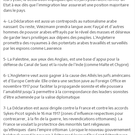
Etat à eux dès que l’immigration leur assurerait une position majoritaire
dans le pays.
4- La Déclaration est aussi un contrepoids au nationalisme arabe
naissant. Du reste, Weizmann prendra langue avec Fayçal et d’autres
hommes de pouvoir arabes effrayés par le réveil des masses et désireux
de garder leurs privilèges aux dépens des peuples. L’Angleterre
promettra des royaumes à des potentats arabes travaillés et surveillés
par les espions comme Lawrence.
5- La Palestine, aux yeux des Anglais, est une base d’appui pour la
défense du Canal de Suez et la route de l’Inde (comme Malte et Chypre).
6- L’Angleterre veut aussi gagner à la cause des Alliés les juifs américains
et d’Europe Centrale. Elle créera une section juive au Foreign Office en
novembre 1917 pour faciliter la propagande sioniste et elle poussera
l’amabilité jusqu’à permettre à la correspondance des leaders sionistes
d’être acheminée par la valise diplomatique.
7- La Déclaration est aussi dirigée contre la France et contre les accords
Sykes-Picot signés le 16 mai 1917 (zones d’influence respectives pour
contrecarrer, à la fin de la guerre, les revendications ottomanes). La
France se voulait la protectrice des minorités tant religieuses
qu’ethniques dans l’empire ottoman. Lorsque le nouveau gouvernement