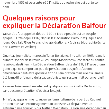
novembre 1952 et sera enterré à l’Institut de recherche qui porte son
nom.
Quelques raisons pour
expliquer la Déclaration Balfour
Yasser Arafat rappelait début 1990 : « Notre peuple est un peuple
épique. Il lutte depuis 1917, depuis la Déclaration Balfour et jusqu’à nos
jours. Cela fait 73 ou 74 ans, cinq générations. » (voir sa biographie écrite
par Gowers et Walker)
Quant au journaliste marocain Tahar Benziane, il notait, en 1967, dans le
numéro spécial de la revue « Les Temps Modernes » consacré au conflit
israélo-palestinien : « La Déclaration Balfour date de 1917, à l’issue d’une
guerre qui ne comportait pas de persécution des juifs…L’action
hitlérienne a peut-être grossi le flot de l’émigration mais elle n’a jamais
été le motif originaire de la cause sioniste qui reste un fait purement juif.
»
Passons brièvement maintenant quelques raisons à cette Déclaration,
sans aucune prétention d’épuiser le sujet:
1- Il n’y a, apparemment, aucun sentimentalisme de la part du Cabinet
britannique car l’encouragement au sionisme va de pair avec un
antisémitisme foncier. Pour Nathan Weinstock, le sionisme dérangeait au