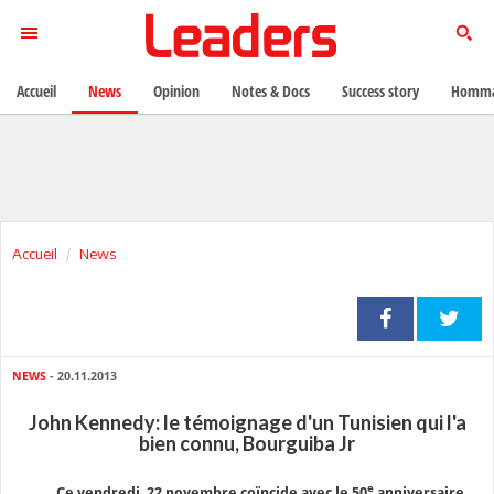
Accueil
News
Opinion
Notes & Docs
Success story
Homma
Accueil
News
NEWS
- 20.11.2013
John Kennedy: le témoignage d'un Tunisien qui l'a
bien connu, Bourguiba Jr
e
Ce vendredi
22 novembre
coïncide avec le 50
anniversaire