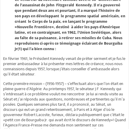
de l’assassinat de John
Fitzgerald
Kennedy. Il n’a gouverné
que pendant deux ans
et pourtant, il a marqué l’histoire de
son pays en développant le programme spatial
américain, en
créant
le Corps de la paix,
en lançant le programme
«Nouvelle Frontière», destiné à aider les pays d'Amérique
latine, et en contraignant, en 1962, l'Union Soviétique, alors
au faîte de sa puissance, à retirer ses missiles de Cuba. Nous
reproduisons ci-après ce témoignage éclairant de Bourguiba
Jr(1) qui l'a bien connu :
En février 1961, le Président Kennedy venait de prêter serment et je fus le
premier ambassadeur à lui présenter mes lettres de créance; nous nous
connaissions depuis 1957, lorsque j’étais conseiller d’ambassade alors
qu’il était sénateur.
Cette première mission – (1956-1957) – s’effectuait alors que l’on était en
pleine guerre d’Algérie: Au printemps 1957, le sénateur J.F. Kennedy qui
s’intéressait à ce problème voulut me rencontrer. Je lui ai rendu visite au
Sénat et j’ai répondu aux questions, nombreuses et pertinentes qu’il m’a
posées. Quelques semaines plus tard, il a prononcé, au Sénat, un
discours qui eut un grand retentissement, à Paris et à Alger d’où le
gouverneur Robert Lacoste, furieux, déclara publiquement que c’était le
«petit con de Bourguiba Jr. qui avait écrit le discours de Kennedy»! Quand
l’Agence France-Presse me demanda mon sentiment sur ces