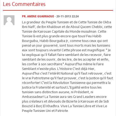
Les Commentaires
PR. AMINE GUARRAOUI
- 20-11-2013 22:24
La grandeur du Peuple Tunisien et de Cette Tunisie de Okba
Ibni Nafi', de Ibn Khaldoun et de Aboul Qacem Chebbi, cette
Tunisie de Kairouan Capitale du Monde musulman. Cette
Tunisie là est plus grande encore que tous! Feu Habib
Bourguiba, Habib Bourguiba Jr, comme tous ceux qui ont
pensé un jour gouverné, sont tous morts mais les tunisiens
eux sont toujours vivants! Cette phrase est magnifique: " Je
lui expliquai qu’il fallait faire semblant de les recevoir, faire
semblant de les ouvrir, de les lire, de les accepter et enfin,
les confier à son secrétaire." Aujourd'hui même le Faire
Semblant n'existe plus. L'Histoire C'est déjà Hier,
Aujourd'hui c'est l’intérêt National qu'il faut retrouver, c'est
le vrai Patriotisme qu'il faut prouver, c'est la Justice qu'il faut
réconforter! C'est la Révolution Tunisienne qui permettra la
Justice la Fraternité et surtout L'Egalité entre tous les
tunisien sans distinction aucune, ni Président, ni
Ambassadeur! La Tunisie aura ses Grand Leaders encore
plus créateurs et dévoués de Bizerte à Kairouan et de Sidi
Bouzid à Borj El Khadhra. Vive La Tunisie Libre et Vive Le
Peuple Tunisien Uni et Patriote.