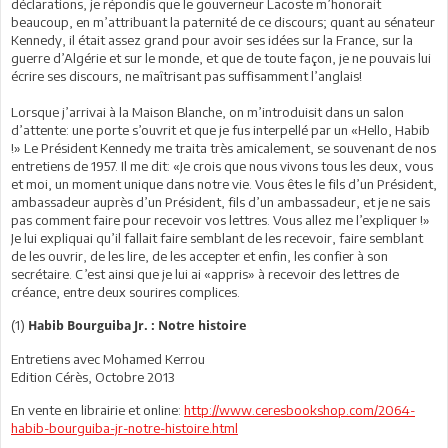
déclarations, je répondis que le gouverneur Lacoste m’honorait
beaucoup, en m’attribuant la paternité de ce discours; quant au sénateur
Kennedy, il était assez grand pour avoir ses idées sur la France, sur la
guerre d’Algérie et sur le monde, et que de toute façon, je ne pouvais lui
écrire ses discours, ne maîtrisant pas suffisamment l’anglais!
Lorsque j’arrivai à la Maison Blanche, on m’introduisit dans un salon
d’attente: une porte s’ouvrit et que je fus interpellé par un «Hello, Habib
!» Le Président Kennedy me traita très amicalement, se souvenant de nos
entretiens de 1957. Il me dit: «Je crois que nous vivons tous les deux, vous
et moi, un moment unique dans notre vie. Vous êtes le fils d’un Président,
ambassadeur auprès d’un Président, fils d’un ambassadeur, et je ne sais
pas comment faire pour recevoir vos lettres. Vous allez me l’expliquer !»
Je lui expliquai qu’il fallait faire semblant de les recevoir, faire semblant
de les ouvrir, de les lire, de les accepter et enfin, les confier à son
secrétaire. C’est ainsi que je lui ai «appris» à recevoir des lettres de
créance, entre deux sourires complices.
(1)
Habib Bourguiba Jr. : Notre histoire
Entretiens avec Mohamed Kerrou
Edition Cérès, Octobre 2013
En vente en librairie et online:
http://www.ceresbookshop.com/2064-
habib-bourguiba-jr-notre-histoire.html