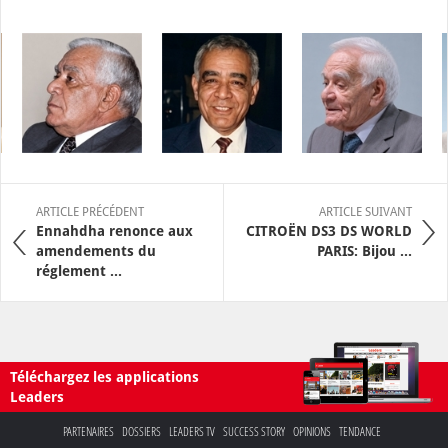
ARTICLE PRÉCÉDENT
ARTICLE SUIVANT
Ennahdha renonce aux
CITROËN DS3 DS WORLD
amendements du
PARIS: Bijou ...
réglement ...
Téléchargez les applications
Leaders
PARTENAIRES
DOSSIERS
LEADERS TV
SUCCESS STORY
OPINIONS
TENDANCE