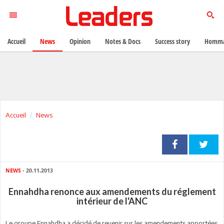
Accueil
News
Opinion
Notes & Docs
Success story
Homma
Accueil
News
NEWS
- 20.11.2013
Ennahdha renonce aux amendements du réglement
intérieur de l'ANC
Le groupe Ennahdha a décidé de revenir sur les amendements apportées