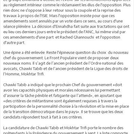
au règlement intérieur comme le réclamaient les élus de l'opposition. Plus
rien donc ne s'oppose à leur retour sous la coupole et la reprise des
travaux à propos de l'ISIE. Mais l'opposition insiste pour que ces
amendements soint annulés par un vote dans ce sens, au cours d'une
séance plénière. La décision d'Ennahdha fait suite aux tractations qui ont
eu lieu ces derniers jours entre le président de l'ANC, lui même visé par
ces amendements d'une part et Rached Ghannouchi et l'oppostion
d'autre part.
Une épine a été enlevée. Reste l'épineuse question du choix du nouveau
chef du gouvernement. Le Front Populaire vient de proposer deux
nouveaux noms. Il s’agit de l’ancien président de l’Ordre national des
avocats, Chawki Tabib et de l’ancien président de la Ligue des droits de
l’Homme, Mokhtar Trifi.
Chawki Tabib a indiqué que le prochain Chef du gouvernement «doit
avoir les capacités physiques et morales nécessaires lui permettant
d’assurer la tâche pénible et fatigante qui l’attend», en ajoutant que
«des critères de militantisme sont également requises à travers la
participation de la personnalité choisie à la révolution et la mise en place
de la transition démocratique dans le pays». Il se trouve que les deux
candidats répondent tout à fait à ces critères.
La candidature de Chawki Tabib et Mokhtar Trifi porte le nombre des
prétendants à la Présidence du gouvernement à sept. La liste comporte