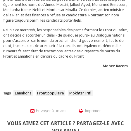
également les noms de Ahmed Mestiri, Jalloul Ayed, Mohamed Ennaceur,
Mustapha Kamel Nebli et Montassar Moalla. Ce dernier, ancien ministre
de la Plan et des finances a refusé sa candidature. Pourtant son nom
figure toujours parmi les candidats potentiels!
Réunis ce mercredi, les responsables des partis formant le Front du salut,
ont décidé d'accorder un délai «de quelques jours» au Dialogue national
pour s'accorder sur le nom du prochain chef d gouvernement, faute de
quoi, ils menacent de «recourir à la rue». Ils ont également démenti les
rumeurs faisant état de tractations entre des dirigeants de partis du
Front et Ennahdha en dehors du cadre du Front.
Meher Kacem
:
Ennahdha
Front populaire
Mokhtar Trifi
Tags
Envoyer à un ami
Imprimer
VOUS AIMEZ CET ARTICLE ? PARTAGEZ-LE AVEC
VOS AMIS !